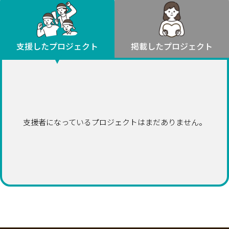
環境・エシカル
山形
福島
人権・マイノリティ
関東
災害
社会貢献
茨城
栃木
群馬
埼玉
千葉
支援したプロジェクト
掲載したプロジェクト
北海道・東北
東京
神奈川
地域からさがす
北海道
中部
青森
新潟
富山
石川
福井
山梨
岩手
長野
岐阜
静岡
愛知
宮城
近畿
支援者になっているプロジェクトはまだありません。
秋田
三重
滋賀
京都
大阪
兵庫
山形
奈良
和歌山
中国
福島
鳥取
島根
岡山
広島
山口
関東
茨城
四国
栃木
徳島
香川
愛媛
高知
九州・沖縄
群馬