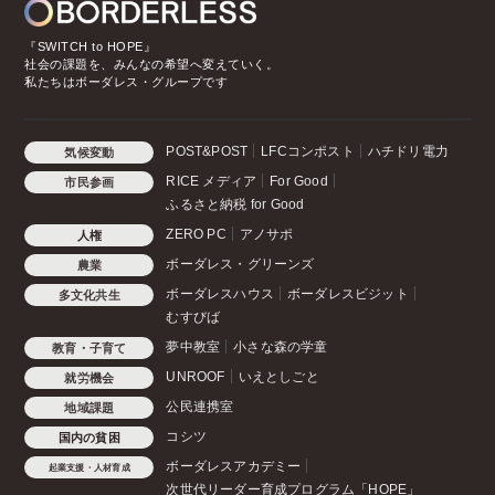
『SWITCH to HOPE』
社会の課題を、みんなの希望へ変えていく。
私たちはボーダレス・グループです
POST&POST
LFCコンポスト
ハチドリ電力
気候変動
RICE メディア
For Good
市民参画
ふるさと納税 for Good
ZERO PC
アノサポ
人権
ボーダレス・グリーンズ
農業
ボーダレスハウス
ボーダレスビジット
多文化共生
むすびば
夢中教室
小さな森の学童
教育・子育て
UNROOF
いえとしごと
就労機会
公民連携室
地域課題
コシツ
国内の貧困
ボーダレスアカデミー
起業支援・人材育成
次世代リーダー育成プログラム「HOPE」