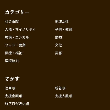
福岡
佐賀
長崎
熊本
大分
埼玉
宮崎
鹿児島
沖縄
千葉
カテゴリー
東京
社会貢献
地域活性
神奈川
人権・マイノリティ
子供・教育
中部
新潟
環境・エシカル
動物
フード・農業
文化
富山
医療・福祉
災害
石川
国際協力
福井
山梨
さがす
長野
岐阜
注目順
新着順
静岡
支援金額順
支援人数順
愛知
終了日が近い順