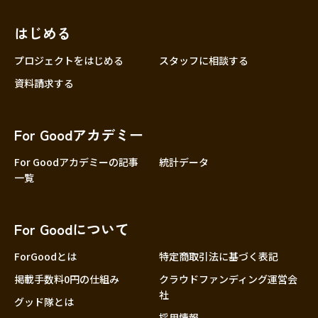
近畿
三重
滋賀
はじめる
京都
プロジェクトをはじめる
スタッフに相談する
大阪
資料請求する
兵庫
奈良
For Goodアカデミー
和歌山
For Goodアカデミーの記事
統計データ
中国
鳥取
一覧
島根
岡山
For Goodについて
広島
ForGoodとは
特定商取引法に基づく表記
山口
掲載手数料0円の仕組み
クラウドファンディング運営会
四国
社
徳島
グッド隊とは
採用情報