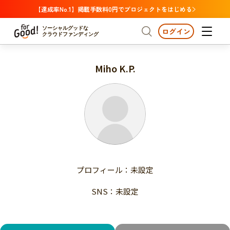
【達成率No.1】掲載手数料0円でプロジェクトをはじめる
ソーシャルグッドな
ログイン
クラウドファンディング
Miho K.P.
プロジェクトからさがす
注目
新着
支援金額が多い
プロジェクトからさがす
注目
新着
支援人数が多い
終了日が近い
支援金額が多い
カテゴリーからさがす
支援人数が多い
国際協力
医療・福祉
子ども・教育
終了日が近い
動物
地域活性
フード・農業
文化
カテゴリーからさがす
国際協力
プロフィール：未設定
環境・エシカル
人権・マイノリティ
医療・福祉
災害
社会貢献
SNS：未設定
子ども・教育
動物
地域からさがす
地域活性
北海道・東北
フード・農業
文化
北海道
青森
岩手
宮城
秋田