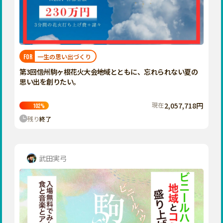
香川
愛媛
高知
九州・沖縄
福岡
一生の思い出づくり
FOR
佐賀
第3回信州駒ヶ根花火大会――地域とともに、忘れられない夏の
思い出を創りたい。
長崎
熊本
現在
2,057,718円
102
%
残り
終了
大分
宮崎
鹿児島
武田実弓
沖縄