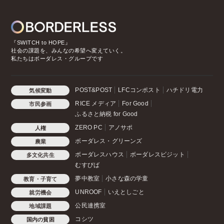
『SWITCH to HOPE』
社会の課題を、みんなの希望へ変えていく。
私たちはボーダレス・グループです
POST&POST
LFCコンポスト
ハチドリ電力
気候変動
RICE メディア
For Good
市民参画
ふるさと納税 for Good
ZERO PC
アノサポ
人権
ボーダレス・グリーンズ
農業
ボーダレスハウス
ボーダレスビジット
多文化共生
むすびば
夢中教室
小さな森の学童
教育・子育て
UNROOF
いえとしごと
就労機会
公民連携室
地域課題
コシツ
国内の貧困