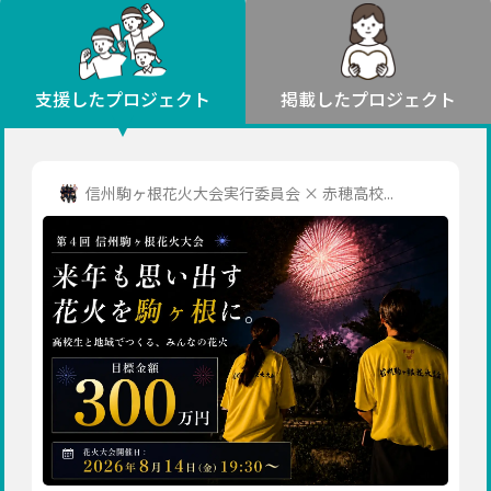
環境・エシカル
山形
福島
人権・マイノリティ
関東
災害
社会貢献
茨城
栃木
群馬
埼玉
千葉
支援したプロジェクト
掲載したプロジェクト
北海道・東北
東京
神奈川
地域からさがす
北海道
中部
青森
新潟
富山
石川
福井
山梨
信州駒ヶ根花火大会実行委員会 × 赤穂高校...
岩手
長野
岐阜
静岡
愛知
宮城
近畿
秋田
三重
滋賀
京都
大阪
兵庫
山形
奈良
和歌山
中国
福島
鳥取
島根
岡山
広島
山口
関東
茨城
四国
栃木
徳島
香川
愛媛
高知
九州・沖縄
群馬