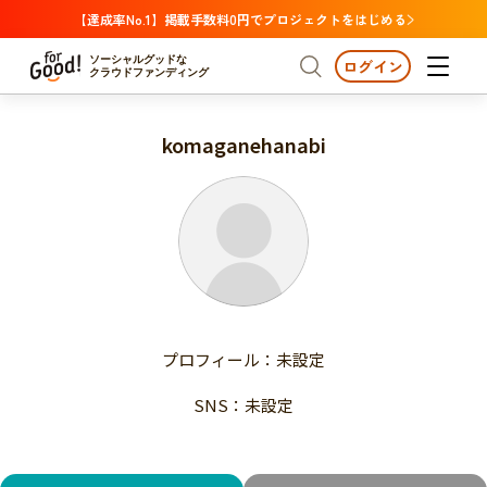
【達成率No.1】掲載手数料0円でプロジェクトをはじめる
ソーシャルグッドな
ログイン
クラウドファンディング
komaganehanabi
プロジェクトからさがす
注目
新着
支援金額が多い
プロジェクトからさがす
注目
新着
支援人数が多い
終了日が近い
支援金額が多い
カテゴリーからさがす
支援人数が多い
国際協力
医療・福祉
子ども・教育
終了日が近い
動物
地域活性
フード・農業
文化
カテゴリーからさがす
国際協力
プロフィール：未設定
環境・エシカル
人権・マイノリティ
医療・福祉
災害
社会貢献
SNS：未設定
子ども・教育
動物
地域からさがす
地域活性
北海道・東北
フード・農業
文化
北海道
青森
岩手
宮城
秋田