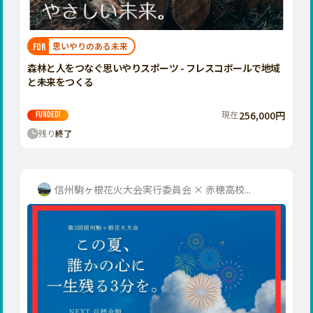
近畿
三重
滋賀
思いやりのある未来
FOR
京都
森林と人をつなぐ思いやりスポーツ - フレスコボールで地域
大阪
と未来をつくる
兵庫
現在
256,000円
FUNDED!
奈良
残り
終了
和歌山
中国
鳥取
信州駒ヶ根花火大会実行委員会 × 赤穂高校...
島根
岡山
広島
山口
四国
徳島