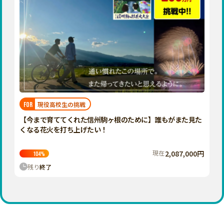
現役高校生の挑戦
FOR
【今まで育ててくれた信州駒ヶ根のために】誰もがまた見た
くなる花火を打ち上げたい！
現在
2,087,000円
104
%
残り
終了