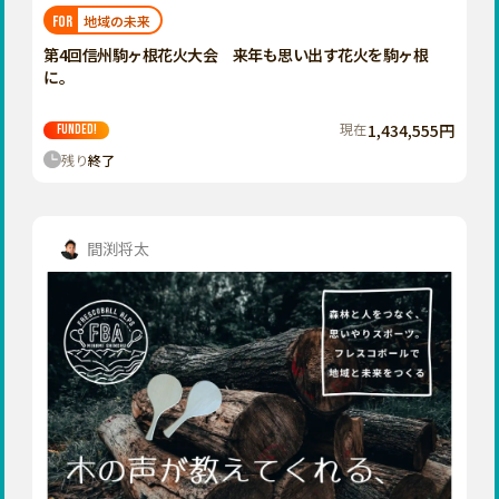
福岡
佐賀
長崎
熊本
大分
埼玉
地域の未来
FOR
宮崎
鹿児島
沖縄
千葉
第4回信州駒ヶ根花火大会 来年も思い出す花火を駒ヶ根
に。
東京
神奈川
現在
1,434,555円
FUNDED!
中部
残り
終了
新潟
富山
石川
間渕将太
福井
山梨
長野
岐阜
静岡
愛知