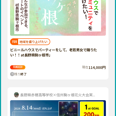
地域を盛り上げたい
FOR
ビニールハウスでパーティーをして、老若男女で踊りた
い！！at長野県駒ヶ根市」
現在
114,000円
FUNDED!
残り
終了
長野県赤穂高等学校×信州駒ヶ根花火大会実...