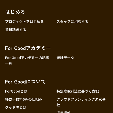
近畿
三重
滋賀
はじめる
京都
プロジェクトをはじめる
スタッフに相談する
大阪
資料請求する
兵庫
奈良
For Goodアカデミー
和歌山
For Goodアカデミーの記事
統計データ
中国
鳥取
一覧
島根
岡山
For Goodについて
広島
ForGoodとは
特定商取引法に基づく表記
山口
掲載手数料0円の仕組み
クラウドファンディング運営会
四国
社
徳島
グッド隊とは
採用情報