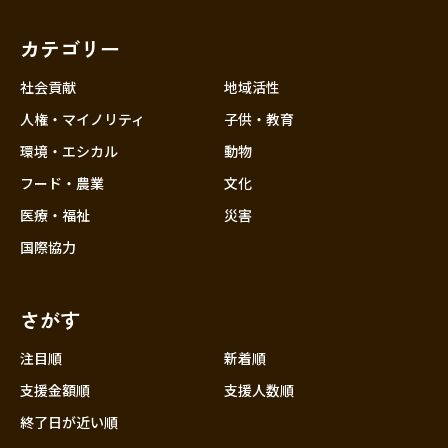
福岡
佐賀
長崎
熊本
大分
埼玉
宮崎
鹿児島
沖縄
千葉
カテゴリー
東京
社会貢献
地域活性
神奈川
人権・マイノリティ
子供・教育
中部
新潟
環境・エシカル
動物
フード・農業
文化
富山
医療・福祉
災害
石川
国際協力
福井
山梨
さがす
長野
岐阜
注目順
新着順
静岡
支援金額順
支援人数順
愛知
終了日が近い順