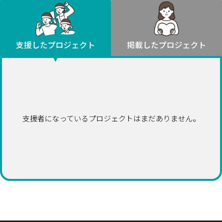
環境・エシカル
山形
福島
人権・マイノリティ
関東
災害
社会貢献
茨城
栃木
群馬
埼玉
千葉
支援したプロジェクト
掲載したプロジェクト
北海道・東北
東京
神奈川
地域からさがす
北海道
中部
青森
新潟
富山
石川
福井
山梨
岩手
長野
岐阜
静岡
愛知
宮城
近畿
支援者になっているプロジェクトはまだありません。
秋田
三重
滋賀
京都
大阪
兵庫
山形
奈良
和歌山
中国
福島
鳥取
島根
岡山
広島
山口
関東
茨城
四国
栃木
徳島
香川
愛媛
高知
九州・沖縄
群馬