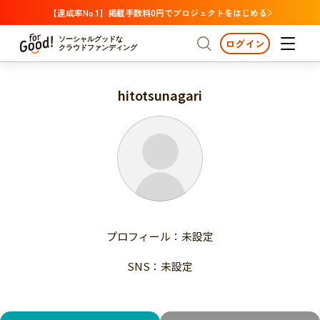
【達成率No.1】掲載手数料0円でプロジェクトをはじめる
ソーシャルグッドな
ログイン
クラウドファンディング
hitotsunagari
プロジェクトからさがす
注目
新着
支援金額が多い
プロジェクトからさがす
注目
新着
支援人数が多い
終了日が近い
支援金額が多い
カテゴリーからさがす
支援人数が多い
国際協力
医療・福祉
子ども・教育
終了日が近い
動物
地域活性
フード・農業
文化
カテゴリーからさがす
国際協力
プロフィール：未設定
環境・エシカル
人権・マイノリティ
医療・福祉
災害
社会貢献
SNS：未設定
子ども・教育
動物
地域からさがす
地域活性
北海道・東北
フード・農業
文化
北海道
青森
岩手
宮城
秋田