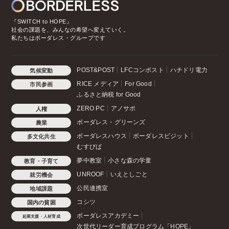
『SWITCH to HOPE』
社会の課題を、みんなの希望へ変えていく。
私たちはボーダレス・グループです
POST&POST
LFCコンポスト
ハチドリ電力
気候変動
RICE メディア
For Good
市民参画
ふるさと納税 for Good
ZERO PC
アノサポ
人権
ボーダレス・グリーンズ
農業
ボーダレスハウス
ボーダレスビジット
多文化共生
むすびば
夢中教室
小さな森の学童
教育・子育て
UNROOF
いえとしごと
就労機会
公民連携室
地域課題
コシツ
国内の貧困
ボーダレスアカデミー
起業支援・人材育成
次世代リーダー育成プログラム「HOPE」