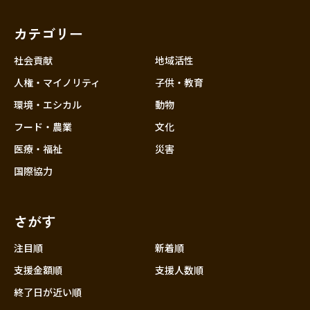
福岡
佐賀
長崎
熊本
大分
埼玉
宮崎
鹿児島
沖縄
千葉
カテゴリー
東京
社会貢献
地域活性
神奈川
人権・マイノリティ
子供・教育
中部
新潟
環境・エシカル
動物
フード・農業
文化
富山
医療・福祉
災害
石川
国際協力
福井
山梨
さがす
長野
岐阜
注目順
新着順
静岡
支援金額順
支援人数順
愛知
終了日が近い順