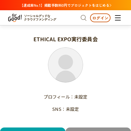
【達成率No.1】掲載手数料0円でプロジェクトをはじめる
ソーシャルグッドな
ログイン
クラウドファンディング
ETHICAL EXPO実行委員会
プロジェクトからさがす
注目
新着
支援金額が多い
プロジェクトからさがす
注目
新着
支援人数が多い
終了日が近い
支援金額が多い
カテゴリーからさがす
支援人数が多い
国際協力
医療・福祉
子ども・教育
終了日が近い
動物
地域活性
フード・農業
文化
カテゴリーからさがす
国際協力
プロフィール：未設定
環境・エシカル
人権・マイノリティ
医療・福祉
災害
社会貢献
SNS：未設定
子ども・教育
動物
地域からさがす
地域活性
北海道・東北
フード・農業
文化
北海道
青森
岩手
宮城
秋田