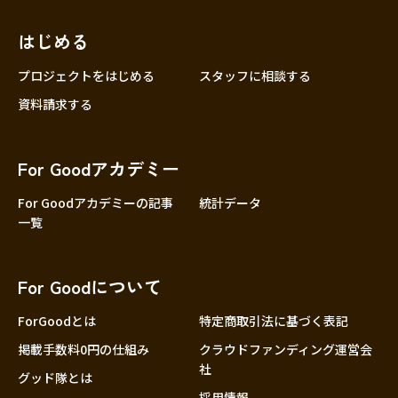
近畿
三重
滋賀
はじめる
京都
プロジェクトをはじめる
スタッフに相談する
大阪
資料請求する
兵庫
奈良
For Goodアカデミー
和歌山
For Goodアカデミーの記事
統計データ
中国
鳥取
一覧
島根
岡山
For Goodについて
広島
ForGoodとは
特定商取引法に基づく表記
山口
掲載手数料0円の仕組み
クラウドファンディング運営会
四国
社
徳島
グッド隊とは
採用情報