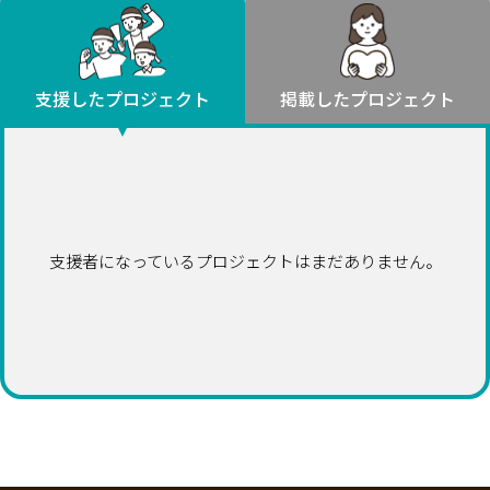
環境・エシカル
山形
福島
人権・マイノリティ
関東
災害
社会貢献
茨城
栃木
群馬
埼玉
千葉
支援したプロジェクト
掲載したプロジェクト
北海道・東北
東京
神奈川
地域からさがす
北海道
中部
青森
新潟
富山
石川
福井
山梨
岩手
長野
岐阜
静岡
愛知
宮城
近畿
支援者になっているプロジェクトはまだありません。
秋田
三重
滋賀
京都
大阪
兵庫
山形
奈良
和歌山
中国
福島
鳥取
島根
岡山
広島
山口
関東
茨城
四国
栃木
徳島
香川
愛媛
高知
九州・沖縄
群馬