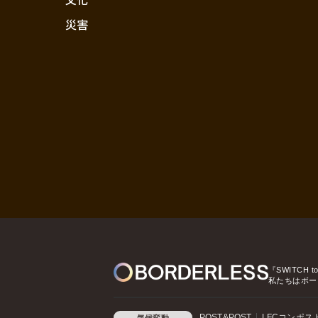
災害
『SWITCH t
私たちはボー
POST&POST
LFCコンポス
気候変動