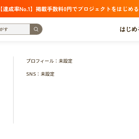
【達成率No.1】掲載手数料0円でプロジェクトをはじめる
はじめ
支援金額が多い
支援人数が多い
終了日が近い
プロフィール：未設定
・福祉
子ども・教育
動物
地域活性
フード・農業
SNS：未設定
北海道
青森
岩手
宮城
秋田
山形
福島
茨城
栃木
群馬
埼玉
千葉
東京
神奈川
新潟
富山
石川
福井
山梨
長野
岐阜
静岡
愛
三重
滋賀
京都
大阪
兵庫
奈良
和歌山