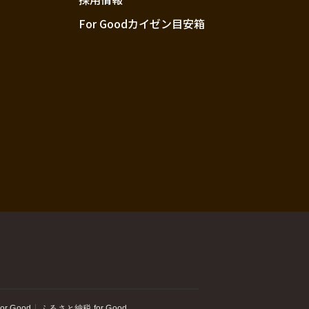
For Goodカイゼン目安箱
or Good
ふるさと納税 for Good