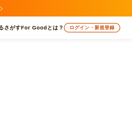
る
さがす
For Goodとは？
ログイン・新規登録
文化
環境・エシカル
人権・マイノリティ
知