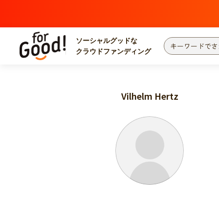
ソーシャルグッドな
クラウドファンディング
プロジェクトからさがす
注目
新着
Vilhelm Hertz
カテゴリーからさがす
国際協力
医療
災害
社会貢献
北海道・東北
地域からさがす
関東
中部
近畿