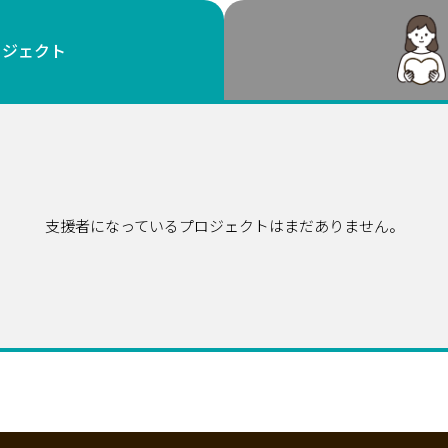
鳥取
島根
岡山
広島
山口
ロジェクト
徳島
香川
愛媛
高知
福岡
佐賀
長崎
熊本
大分
宮崎
鹿児島
沖縄
支援者になっているプロジェクトはまだありません。