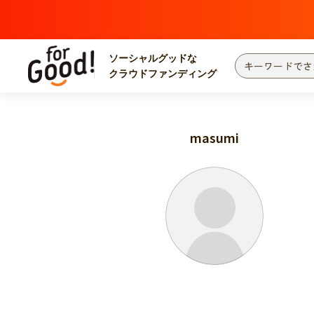
ソーシャルグッドな
クラウドファンディング
プロジェクトからさがす
注目
新着
masumi
カテゴリーからさがす
国際協力
医療
災害
社会貢献
北海道・東北
地域からさがす
関東
中部
近畿