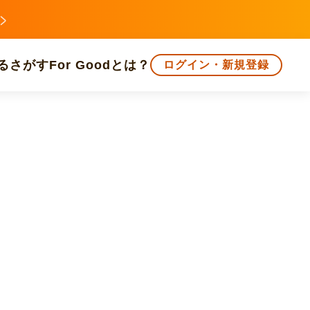
る
さがす
For Goodとは？
ログイン・新規登録
文化
環境・エシカル
人権・マイノリティ
知