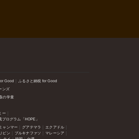
or Good
ふるさと納税 for Good
ーンズ
森の学童
ミー
成プログラム「HOPE」
ミャンマー
グアテマラ
エクアドル
リピン
ブルキナファソ
マレーシア