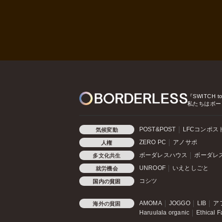
『SWITCH t
私たちはボー
POST&POST
LFCコンポス
気候変動
ZERO PC
アノサポ
人権
ボーダレスハウス
ボーダレ
多文化共生
UNROOF
いえとしごと
就労機会
コシツ
国内の貧困
AMOMA
JOGGO
LIB
ア
海外の貧困
Haruulala organic
Ethical F