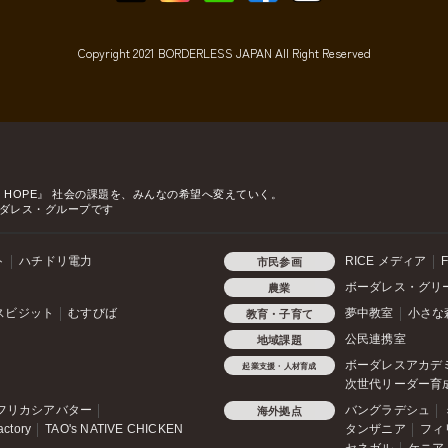
Copyright 2021 BORDERLESS JAPAN All Right Reserved
o HOPE』
社会の課題を、みんなの希望へ変えていく。
ダレス・グループです
ト
ハチドリ電力
RICE メディア
F
市民参画
ボーダレス・グリ
農業
スビジット
むすびば
夢中教室
小さな
教育・子育て
公民連携室
地域課題
ボーダレスアカデ
起業支援・人材育成
次世代リーダー育
フリカシアバター
バングラデシュ
海外拠点
actory
TAO's NATIVE CHICKEN
タンザニア
フィ