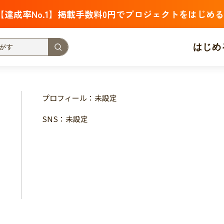
【達成率No.1】掲載手数料0円でプロジェクトをはじめる
はじめ
支援金額が多い
支援人数が多い
終了日が近い
プロフィール：未設定
・福祉
子ども・教育
動物
地域活性
フード・農業
SNS：未設定
北海道
青森
岩手
宮城
秋田
山形
福島
茨城
栃木
群馬
埼玉
千葉
東京
神奈川
新潟
富山
石川
福井
山梨
長野
岐阜
静岡
愛
三重
滋賀
京都
大阪
兵庫
奈良
和歌山