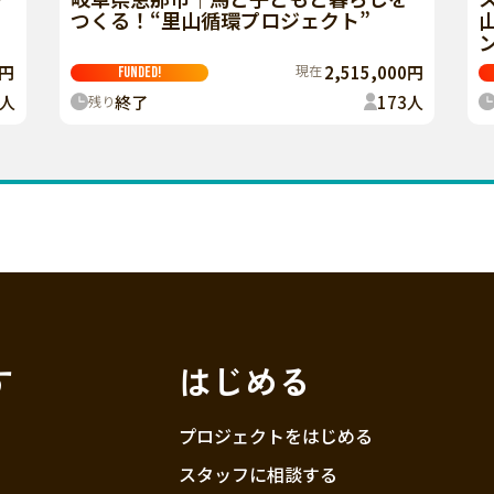
つくる！“里山循環プロジェクト”
0円
現在
2,515,000円
FUNDED!
人
終了
173
人
残り
す
はじめる
プロジェクトをはじめる
スタッフに相談する