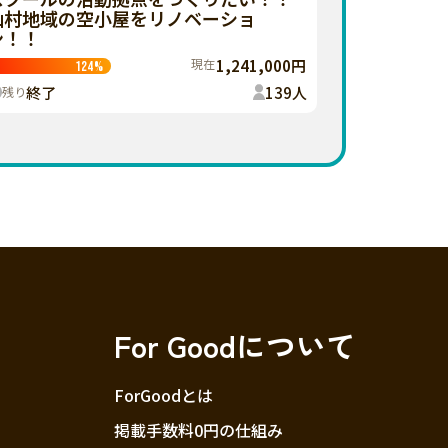
山村地域の空小屋をリノベーショ
ン！！
現在
1,241,000円
124
%
終了
139
人
残り
For Goodについて
ForGoodとは
掲載手数料0円の仕組み