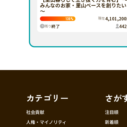
みんなのお家・里山ベースを創りたい
～
現在
4,101,20
136
%
終了
442
残り
カテゴリー
さが
社会貢献
注目順
人権・マイノリティ
新着順