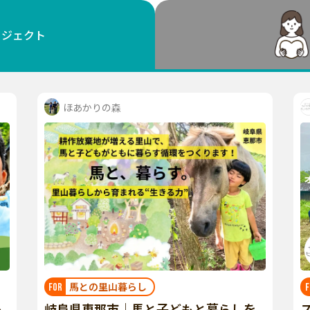
鳥取
島根
岡山
広島
山口
ロジェクト
徳島
香川
愛媛
高知
福岡
佐賀
長崎
熊本
大分
宮崎
鹿児島
沖縄
ほあかりの森
馬との里山暮らし
FOR
F
～
岐阜県恵那市｜馬と子どもと暮らしを