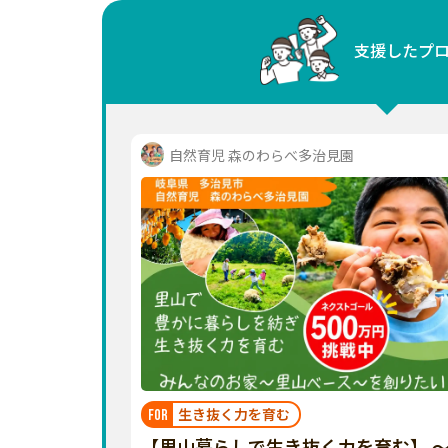
中国
支援したプ
四国
九州・沖縄
自然育児 森のわらべ多治見園
生き抜く力を育む
FOR
【里山暮らしで生き抜く力を育む】 