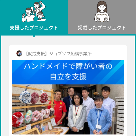
環境・エシカル
山形
福島
人権・マイノリティ
関東
災害
社会貢献
茨城
栃木
群馬
埼玉
千葉
支援したプロジェクト
掲載したプロジェクト
北海道・東北
東京
神奈川
地域からさがす
北海道
中部
青森
新潟
富山
石川
福井
山梨
【就労支援】ジョブソワ船橋事業所
岩手
長野
岐阜
静岡
愛知
宮城
近畿
秋田
三重
滋賀
京都
大阪
兵庫
山形
奈良
和歌山
中国
福島
鳥取
島根
岡山
広島
山口
関東
茨城
四国
栃木
徳島
香川
愛媛
高知
九州・沖縄
群馬