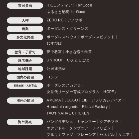
RICE メディア
For Good
市民参画
ふるさと納税 for Good
ZERO PC
アノサポ
人権
ボーダレス・グリーンズ
農業
ボーダレスハウス
ボーダレスビジット
多文化共生
むすびば
夢中教室
小さな森の学童
教育・子育て
UNROOF
いえとしごと
就労機会
公民連携室
地域課題
コシツ
国内の貧困
ボーダレスアカデミー
起業支援・人材育成
次世代リーダー育成プログラム「HOPE」
AMOMA
JOGGO
LIB
アフリカシアバター
海外の貧困
Haruulala organic
Ethical Factory
TAO's NATIVE CHICKEN
バングラデシュ
ミャンマー
グアテマラ
海外拠点
エクアドル
タンザニア
フィリピン
ブルキナファソ
マレーシア
セネガル
ケニア