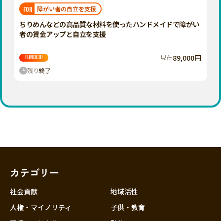
福岡
佐賀
長崎
熊本
大分
埼玉
障がい者の自立を支援
FOR
宮崎
鹿児島
沖縄
千葉
ちりめんなどの高品質な材料を使ったハンドメイドで障がい
者の賃金アップと自立を支援
東京
神奈川
現在
89,000円
FUNDED!
中部
残り
終了
新潟
富山
石川
福井
山梨
長野
カテゴリー
岐阜
静岡
社会貢献
地域活性
愛知
人権・マイノリティ
子供・教育