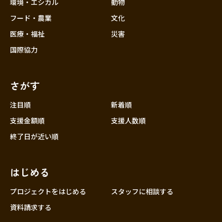
近畿
環境・エシカル
動物
三重
フード・農業
文化
滋賀
医療・福祉
災害
京都
国際協力
大阪
兵庫
さがす
奈良
和歌山
注目順
新着順
中国
支援金額順
支援人数順
鳥取
終了日が近い順
島根
岡山
はじめる
広島
山口
プロジェクトをはじめる
スタッフに相談する
四国
資料請求する
徳島