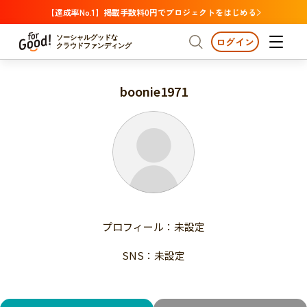
【達成率No.1】掲載手数料0円でプロジェクトをはじめる
ソーシャルグッドな
ログイン
クラウドファンディング
boonie1971
プロジェクトからさがす
注目
新着
支援金額が多い
プロジェクトからさがす
注目
新着
支援人数が多い
終了日が近い
支援金額が多い
カテゴリーからさがす
支援人数が多い
国際協力
医療・福祉
子ども・教育
終了日が近い
動物
地域活性
フード・農業
文化
カテゴリーからさがす
国際協力
プロフィール：未設定
環境・エシカル
人権・マイノリティ
医療・福祉
災害
社会貢献
SNS：未設定
子ども・教育
動物
地域からさがす
地域活性
北海道・東北
フード・農業
文化
北海道
青森
岩手
宮城
秋田