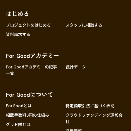
近畿
三重
滋賀
はじめる
京都
プロジェクトをはじめる
スタッフに相談する
大阪
資料請求する
兵庫
奈良
For Goodアカデミー
和歌山
For Goodアカデミーの記事
統計データ
中国
鳥取
一覧
島根
岡山
For Goodについて
広島
ForGoodとは
特定商取引法に基づく表記
山口
掲載手数料0円の仕組み
クラウドファンディング運営会
四国
社
徳島
グッド隊とは
採用情報