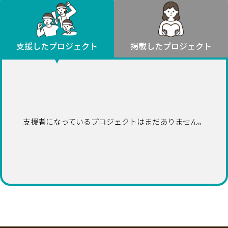
環境・エシカル
山形
福島
人権・マイノリティ
関東
災害
社会貢献
茨城
栃木
群馬
埼玉
千葉
支援したプロジェクト
掲載したプロジェクト
北海道・東北
東京
神奈川
地域からさがす
北海道
中部
青森
新潟
富山
石川
福井
山梨
岩手
長野
岐阜
静岡
愛知
宮城
近畿
支援者になっているプロジェクトはまだありません。
秋田
三重
滋賀
京都
大阪
兵庫
山形
奈良
和歌山
中国
福島
鳥取
島根
岡山
広島
山口
関東
茨城
四国
栃木
徳島
香川
愛媛
高知
九州・沖縄
群馬