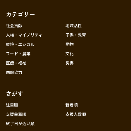
福岡
佐賀
長崎
熊本
大分
埼玉
宮崎
鹿児島
沖縄
千葉
カテゴリー
東京
社会貢献
地域活性
神奈川
人権・マイノリティ
子供・教育
中部
新潟
環境・エシカル
動物
フード・農業
文化
富山
医療・福祉
災害
石川
国際協力
福井
山梨
さがす
長野
岐阜
注目順
新着順
静岡
支援金額順
支援人数順
愛知
終了日が近い順