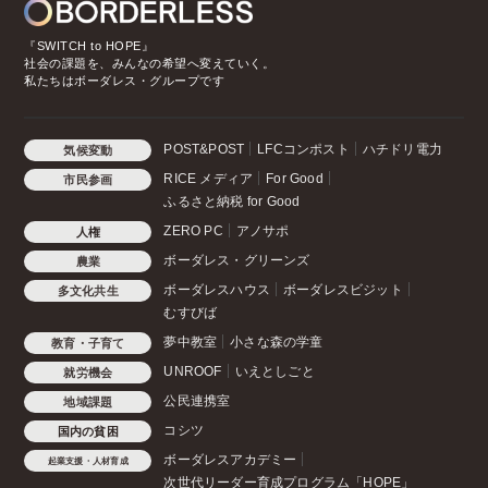
『SWITCH to HOPE』
社会の課題を、みんなの希望へ変えていく。
私たちはボーダレス・グループです
POST&POST
LFCコンポスト
ハチドリ電力
気候変動
RICE メディア
For Good
市民参画
ふるさと納税 for Good
ZERO PC
アノサポ
人権
ボーダレス・グリーンズ
農業
ボーダレスハウス
ボーダレスビジット
多文化共生
むすびば
夢中教室
小さな森の学童
教育・子育て
UNROOF
いえとしごと
就労機会
公民連携室
地域課題
コシツ
国内の貧困
ボーダレスアカデミー
起業支援・人材育成
次世代リーダー育成プログラム「HOPE」