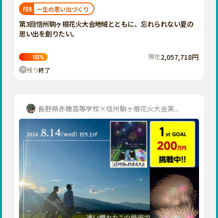
福岡
佐賀
長崎
熊本
大分
埼玉
一生の思い出づくり
FOR
宮崎
鹿児島
沖縄
千葉
第3回信州駒ヶ根花火大会――地域とともに、忘れられない夏の
思い出を創りたい。
東京
神奈川
現在
2,057,718円
102
%
中部
残り
終了
新潟
富山
石川
長野県赤穂高等学校×信州駒ヶ根花火大会実...
福井
山梨
長野
岐阜
静岡
愛知