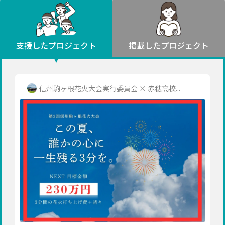
環境・エシカル
山形
福島
人権・マイノリティ
関東
災害
社会貢献
茨城
栃木
群馬
埼玉
千葉
支援したプロジェクト
掲載したプロジェクト
北海道・東北
東京
神奈川
地域からさがす
北海道
中部
青森
新潟
富山
石川
福井
山梨
信州駒ヶ根花火大会実行委員会 × 赤穂高校...
岩手
長野
岐阜
静岡
愛知
宮城
近畿
秋田
三重
滋賀
京都
大阪
兵庫
山形
奈良
和歌山
中国
福島
鳥取
島根
岡山
広島
山口
関東
茨城
四国
栃木
徳島
香川
愛媛
高知
九州・沖縄
群馬