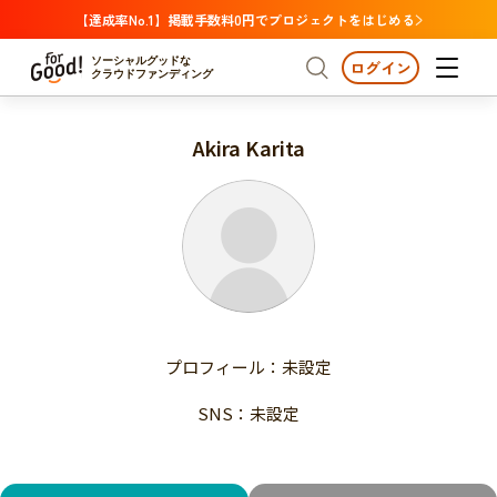
【達成率No.1】掲載手数料0円でプロジェクトをはじめる
ソーシャルグッドな
ログイン
クラウドファンディング
Akira Karita
プロジェクトからさがす
注目
新着
支援金額が多い
プロジェクトからさがす
注目
新着
支援人数が多い
終了日が近い
支援金額が多い
カテゴリーからさがす
支援人数が多い
国際協力
医療・福祉
子ども・教育
終了日が近い
動物
地域活性
フード・農業
文化
カテゴリーからさがす
国際協力
プロフィール：未設定
環境・エシカル
人権・マイノリティ
医療・福祉
災害
社会貢献
SNS：未設定
子ども・教育
動物
地域からさがす
地域活性
北海道・東北
フード・農業
文化
北海道
青森
岩手
宮城
秋田