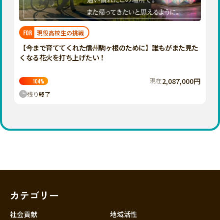
近畿
三重
滋賀
現役高校生の挑戦
FOR
京都
【今まで育ててくれた信州駒ヶ根のために】誰もがまた見た
大阪
くなる花火を打ち上げたい！
兵庫
現在
2,087,000円
104
%
奈良
残り
終了
和歌山
中国
鳥取
島根
岡山
広島
山口
カテゴリー
四国
徳島
社会貢献
地域活性