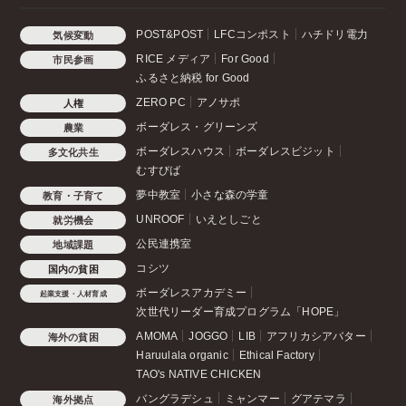
POST&POST
LFCコンポスト
ハチドリ電力
気候変動
RICE メディア
For Good
市民参画
ふるさと納税 for Good
ZERO PC
アノサポ
人権
ボーダレス・グリーンズ
農業
ボーダレスハウス
ボーダレスビジット
多文化共生
むすびば
夢中教室
小さな森の学童
教育・子育て
UNROOF
いえとしごと
就労機会
公民連携室
地域課題
コシツ
国内の貧困
ボーダレスアカデミー
起業支援・人材育成
次世代リーダー育成プログラム「HOPE」
AMOMA
JOGGO
LIB
アフリカシアバター
海外の貧困
Haruulala organic
Ethical Factory
TAO's NATIVE CHICKEN
バングラデシュ
ミャンマー
グアテマラ
海外拠点