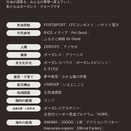
社会の課題を、みんなの希望へ変えていく。
私たちはボーダレス・グループです
POST&POST
LFCコンポスト
ハチドリ電力
気候変動
RICE メディア
For Good
市民参画
ふるさと納税 for Good
ZERO PC
アノサポ
人権
ボーダレス・グリーンズ
農業
ボーダレスハウス
ボーダレスビジット
多文化共生
むすびば
夢中教室
小さな森の学童
教育・子育て
UNROOF
いえとしごと
就労機会
公民連携室
地域課題
コシツ
国内の貧困
ボーダレスアカデミー
起業支援・人材育成
次世代リーダー育成プログラム「HOPE」
AMOMA
JOGGO
LIB
アフリカシアバター
海外の貧困
Haruulala organic
Ethical Factory