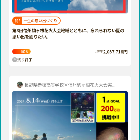
近畿
三重
滋賀
一生の思い出づくり
FOR
京都
第3回信州駒ヶ根花火大会――地域とともに、忘れられない夏の
大阪
思い出を創りたい。
兵庫
現在
2,057,718円
102
%
奈良
残り
終了
和歌山
中国
鳥取
長野県赤穂高等学校×信州駒ヶ根花火大会実...
島根
岡山
広島
山口
四国
徳島