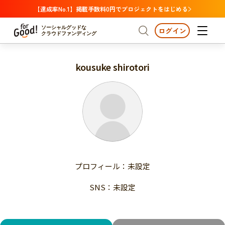
【達成率No.1】掲載手数料0円でプロジェクトをはじめる
ソーシャルグッドな
ログイン
クラウドファンディング
kousuke shirotori
プロジェクトからさがす
注目
新着
支援金額が多い
プロジェクトからさがす
注目
新着
支援人数が多い
終了日が近い
支援金額が多い
カテゴリーからさがす
支援人数が多い
国際協力
医療・福祉
子ども・教育
終了日が近い
動物
地域活性
フード・農業
文化
カテゴリーからさがす
国際協力
プロフィール：未設定
環境・エシカル
人権・マイノリティ
医療・福祉
災害
社会貢献
SNS：未設定
子ども・教育
動物
地域からさがす
地域活性
北海道・東北
フード・農業
文化
北海道
青森
岩手
宮城
秋田