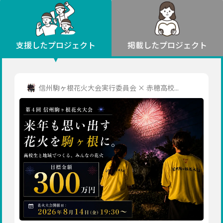
環境・エシカル
山形
福島
人権・マイノリティ
関東
災害
社会貢献
茨城
栃木
群馬
埼玉
千葉
支援したプロジェクト
掲載したプロジェクト
北海道・東北
東京
神奈川
地域からさがす
北海道
中部
青森
新潟
富山
石川
福井
山梨
信州駒ヶ根花火大会実行委員会 × 赤穂高校...
岩手
長野
岐阜
静岡
愛知
宮城
近畿
秋田
三重
滋賀
京都
大阪
兵庫
山形
奈良
和歌山
中国
福島
鳥取
島根
岡山
広島
山口
関東
茨城
四国
栃木
徳島
香川
愛媛
高知
九州・沖縄
群馬