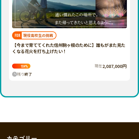
香川
愛媛
高知
九州・沖縄
福岡
現役高校生の挑戦
FOR
佐賀
【今まで育ててくれた信州駒ヶ根のために】誰もがまた見た
くなる花火を打ち上げたい！
長崎
熊本
現在
2,087,000円
104
%
残り
終了
大分
宮崎
鹿児島
沖縄
カテゴリー