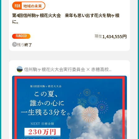
福岡
佐賀
長崎
熊本
大分
埼玉
地域の未来
FOR
宮崎
鹿児島
沖縄
千葉
第4回信州駒ヶ根花火大会 来年も思い出す花火を駒ヶ根
に。
東京
神奈川
現在
1,434,555円
FUNDED!
中部
残り
終了
新潟
富山
石川
信州駒ヶ根花火大会実行委員会 × 赤穂高校...
福井
山梨
長野
岐阜
静岡
愛知