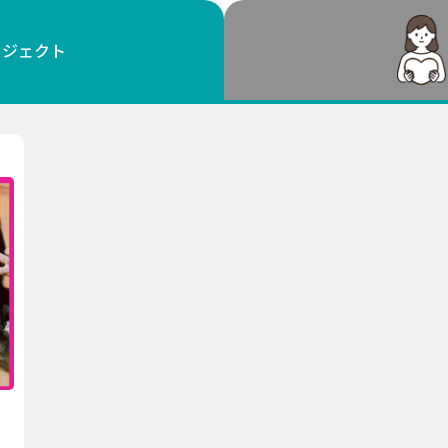
鳥取
島根
岡山
広島
山口
ロジェクト
徳島
香川
愛媛
高知
福岡
佐賀
長崎
熊本
大分
宮崎
鹿児島
沖縄