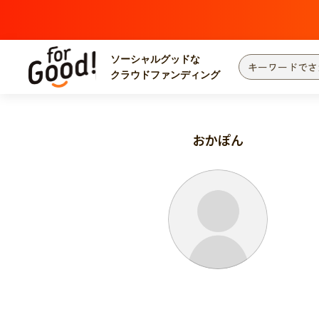
ソーシャルグッドな
クラウドファンディング
プロジェクトからさがす
注目
新着
おかぽん
カテゴリーからさがす
国際協力
医療
災害
社会貢献
北海道・東北
地域からさがす
関東
中部
近畿