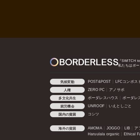
『SWITCH t
私たちはボー
POST&POST
LFCコンポス
気候変動
ZERO PC
アノサポ
人権
ボーダレスハウス
ボーダレ
多文化共生
UNROOF
いえとしごと
就労機会
コシツ
国内の貧困
AMOMA
JOGGO
LIB
ア
海外の貧困
Haruulala organic
Ethical F