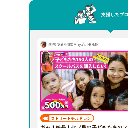
中国
支援したプ
四国
九州・沖縄
国際NGO団体 Anya's HOME
ストリートチルドレン
FOR
ギャル校長！セブ島の子どもたちのス