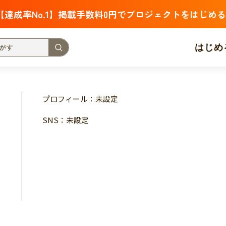
【達成率No.1】掲載手数料0円でプロジェクトをはじめる
はじめ
支援金額が多い
支援人数が多い
終了日が近い
プロフィール：未設定
・福祉
子ども・教育
動物
地域活性
フード・農業
SNS：未設定
北海道
青森
岩手
宮城
秋田
山形
福島
茨城
栃木
群馬
埼玉
千葉
東京
神奈川
新潟
富山
石川
福井
山梨
長野
岐阜
静岡
愛
三重
滋賀
京都
大阪
兵庫
奈良
和歌山