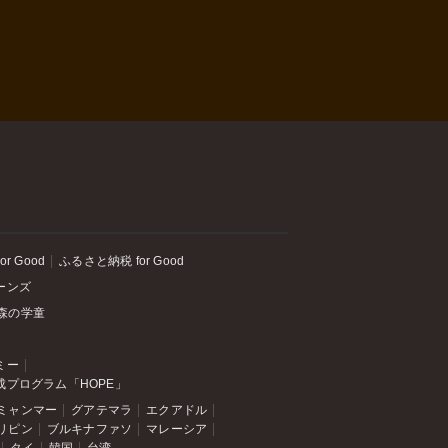
or Good
ふるさと納税 for Good
ーンズ
森の学童
ミー
成プログラム「HOPE」
ミャンマー
グアテマラ
エクアドル
リピン
ブルキナファソ
マレーシア
タイ
韓国
台湾