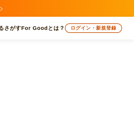
る
さがす
For Goodとは？
ログイン・新規登録
文化
環境・エシカル
人権・マイノリティ
知