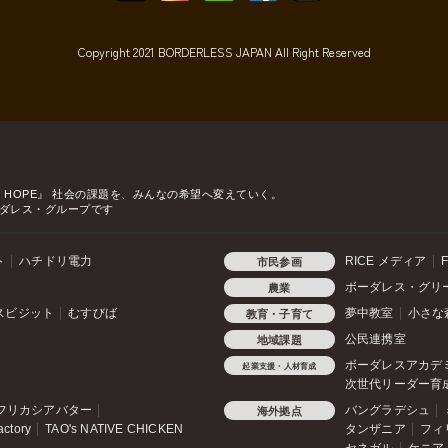
Copyright 2021 BORDERLESS JAPAN All Right Reserved
o HOPE』
社会の課題を、みんなの希望へ変えていく。
ダレス・グループです
ト
ハチドリ電力
RICE メディア
F
市民参画
ボーダレス・グリ
農業
スビジット
むすびば
夢中教室
小さな
教育・子育て
公民連携室
地域課題
ボーダレスアカデ
起業支援・人材育成
次世代リーダー育
フリカシアバター
バングラデシュ
海外拠点
actory
TAO's NATIVE CHICKEN
タンザニア
フィ
セネガル
ケニア