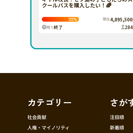
クールバスを購入したい！🌈
現在
4,895,50
122
%
終了
284
残り
カテゴリー
さが
社会貢献
注目順
人権・マイノリティ
新着順