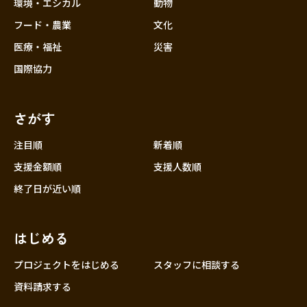
近畿
環境・エシカル
動物
三重
フード・農業
文化
滋賀
医療・福祉
災害
京都
国際協力
大阪
兵庫
さがす
奈良
和歌山
注目順
新着順
中国
支援金額順
支援人数順
鳥取
終了日が近い順
島根
岡山
はじめる
広島
山口
プロジェクトをはじめる
スタッフに相談する
四国
資料請求する
徳島