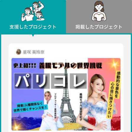
環境・エシカル
山形
福島
人権・マイノリティ
関東
災害
社会貢献
茨城
栃木
群馬
埼玉
千葉
支援したプロジェクト
掲載したプロジェクト
北海道・東北
東京
神奈川
地域からさがす
北海道
中部
青森
新潟
富山
石川
福井
山梨
星咲 英玲奈
岩手
長野
岐阜
静岡
愛知
宮城
近畿
秋田
三重
滋賀
京都
大阪
兵庫
山形
奈良
和歌山
中国
福島
鳥取
島根
岡山
広島
山口
関東
茨城
四国
栃木
徳島
香川
愛媛
高知
九州・沖縄
群馬