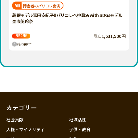
福岡
佐賀
長崎
熊本
大分
埼玉
障害者のパリコレ出演
FOR
宮崎
鹿児島
沖縄
千葉
義眼モデル富田安紀子‼️パリコレへ挑戦🔥with SDGsモデル
星咲英玲奈
東京
神奈川
現在
1,631,500円
FUNDED!
中部
残り
終了
新潟
富山
石川
福井
山梨
長野
カテゴリー
岐阜
静岡
社会貢献
地域活性
愛知
人権・マイノリティ
子供・教育