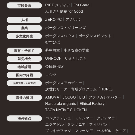
RICE メディア
For Good
市民参画
ふるさと納税 for Good
ZERO PC
アノサポ
人権
ボーダレス・グリーンズ
農業
ボーダレスハウス
ボーダレスビジット
多文化共生
むすびば
夢中教室
小さな森の学童
教育・子育て
UNROOF
いえとしごと
就労機会
公民連携室
地域課題
コシツ
国内の貧困
ボーダレスアカデミー
起業支援・人材育成
次世代リーダー育成プログラム「HOPE」
AMOMA
JOGGO
LIB
アフリカシアバター
海外の貧困
Haruulala organic
Ethical Factory
TAO's NATIVE CHICKEN
バングラデシュ
ミャンマー
グアテマラ
海外拠点
エクアドル
タンザニア
フィリピン
ブルキナファソ
マレーシア
セネガル
ケニア