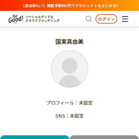
【達成率No.1】掲載手数料0円でプロジェクトをはじめる
ソーシャルグッドな
ログイン
クラウドファンディング
国実真由美
プロジェクトからさがす
注目
新着
支援金額が多い
プロジェクトからさがす
注目
新着
支援人数が多い
終了日が近い
支援金額が多い
カテゴリーからさがす
支援人数が多い
国際協力
医療・福祉
子ども・教育
終了日が近い
動物
地域活性
フード・農業
文化
カテゴリーからさがす
国際協力
プロフィール：未設定
環境・エシカル
人権・マイノリティ
医療・福祉
災害
社会貢献
SNS：未設定
子ども・教育
動物
地域からさがす
地域活性
北海道・東北
フード・農業
文化
北海道
青森
岩手
宮城
秋田