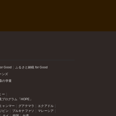
or Good
ふるさと納税 for Good
ーンズ
森の学童
ミー
成プログラム「HOPE」
ミャンマー
グアテマラ
エクアドル
リピン
ブルキナファソ
マレーシア
タイ
韓国
台湾