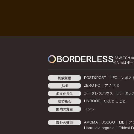
『SWITCH t
私たちはボー
POST&POST
LFCコンポス
気候変動
ZERO PC
アノサポ
人権
ボーダレスハウス
ボーダレ
多文化共生
UNROOF
いえとしごと
就労機会
コシツ
国内の貧困
AMOMA
JOGGO
LIB
ア
海外の貧困
Haruulala organic
Ethical F