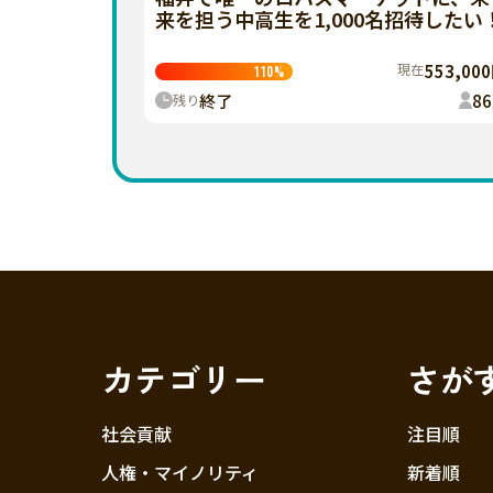
来を担う中高生を1,000名招待したい
現在
553,00
110
%
終了
86
残り
カテゴリー
さが
社会貢献
注目順
人権・マイノリティ
新着順