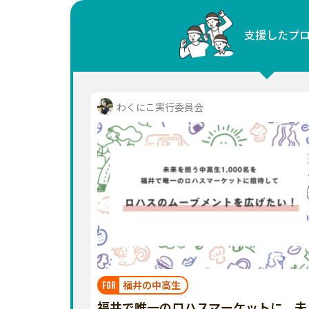
中国
支援したプ
四国
九州・沖縄
わくにこ実行委員会
福井の中高生
FOR
福井で唯一のロハスマーケットに、未