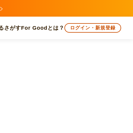
る
さがす
For Goodとは？
ログイン・新規登録
文化
環境・エシカル
人権・マイノリティ
知