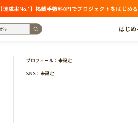
【達成率No.1】掲載手数料0円でプロジェクトをはじめる
はじめ
支援金額が多い
支援人数が多い
終了日が近い
プロフィール：未設定
・福祉
子ども・教育
動物
地域活性
フード・農業
SNS：未設定
北海道
青森
岩手
宮城
秋田
山形
福島
茨城
栃木
群馬
埼玉
千葉
東京
神奈川
新潟
富山
石川
福井
山梨
長野
岐阜
静岡
愛
三重
滋賀
京都
大阪
兵庫
奈良
和歌山