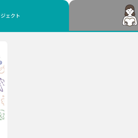
鳥取
島根
岡山
広島
山口
ロジェクト
徳島
香川
愛媛
高知
福岡
佐賀
長崎
熊本
大分
宮崎
鹿児島
沖縄