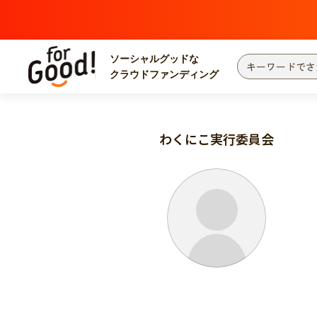
ソーシャルグッドな
クラウドファンディング
プロジェクトからさがす
注目
新着
わくにこ実行委員会
カテゴリーからさがす
国際協力
医療
災害
社会貢献
北海道・東北
地域からさがす
関東
中部
近畿