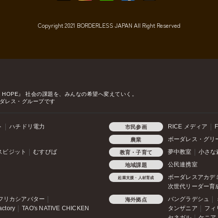
Copyright 2021 BORDERLESS JAPAN All Right Reserved
o HOPE』
社会の課題を、みんなの希望へ変えていく。
ダレス・グループです
ト
ハチドリ電力
RICE メディア
F
市民参画
ボーダレス・グリ
農業
スビジット
むすびば
夢中教室
小さな
教育・子育て
公民連携室
地域課題
ボーダレスアカデ
起業支援・人材育成
次世代リーダー育
フリカシアバター
バングラデシュ
海外拠点
actory
TAO's NATIVE CHICKEN
タンザニア
フィ
セネガル
ケニア