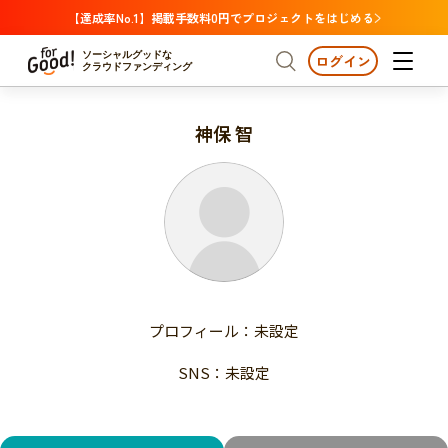
【達成率No.1】掲載手数料0円でプロジェクトをはじめる
ソーシャルグッドな
ログイン
クラウドファンディング
神保 智
プロジェクトからさがす
注目
新着
支援金額が多い
プロジェクトからさがす
注目
新着
支援人数が多い
終了日が近い
支援金額が多い
カテゴリーからさがす
支援人数が多い
国際協力
医療・福祉
子ども・教育
終了日が近い
動物
地域活性
フード・農業
文化
カテゴリーからさがす
国際協力
プロフィール：未設定
環境・エシカル
人権・マイノリティ
医療・福祉
災害
社会貢献
SNS：未設定
子ども・教育
動物
地域からさがす
地域活性
北海道・東北
フード・農業
文化
北海道
青森
岩手
宮城
秋田