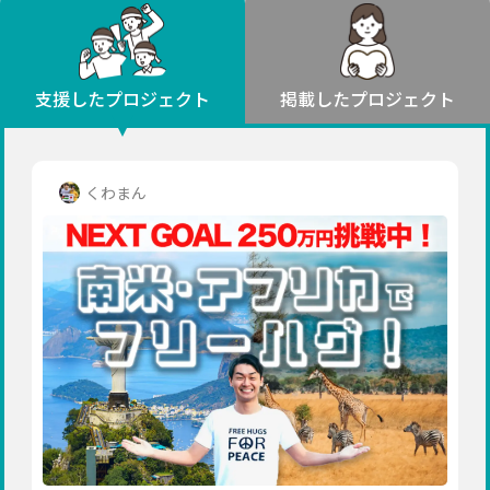
環境・エシカル
山形
福島
人権・マイノリティ
関東
災害
社会貢献
茨城
栃木
群馬
埼玉
千葉
支援したプロジェクト
掲載したプロジェクト
北海道・東北
東京
神奈川
地域からさがす
北海道
中部
青森
新潟
富山
石川
福井
山梨
くわまん
岩手
長野
岐阜
静岡
愛知
宮城
近畿
秋田
三重
滋賀
京都
大阪
兵庫
山形
奈良
和歌山
中国
福島
鳥取
島根
岡山
広島
山口
関東
茨城
四国
栃木
徳島
香川
愛媛
高知
九州・沖縄
群馬