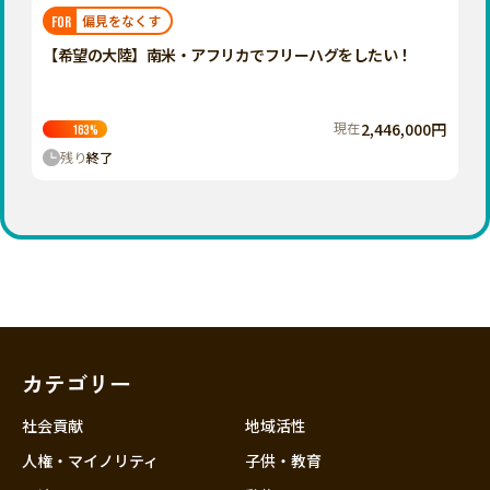
福岡
佐賀
長崎
熊本
大分
埼玉
偏見をなくす
FOR
宮崎
鹿児島
沖縄
千葉
【希望の大陸】南米・アフリカでフリーハグをしたい！
東京
神奈川
現在
2,446,000円
163
%
中部
残り
終了
新潟
富山
石川
福井
山梨
長野
カテゴリー
岐阜
静岡
社会貢献
地域活性
愛知
人権・マイノリティ
子供・教育