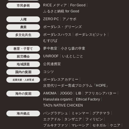
RICE メディア
For Good
市民参画
ふるさと納税 for Good
ZERO PC
アノサポ
人権
ボーダレス・グリーンズ
農業
ボーダレスハウス
ボーダレスビジット
多文化共生
むすびば
夢中教室
小さな森の学童
教育・子育て
UNROOF
いえとしごと
就労機会
公民連携室
地域課題
コシツ
国内の貧困
ボーダレスアカデミー
起業支援・人材育成
次世代リーダー育成プログラム「HOPE」
AMOMA
JOGGO
LIB
アフリカシアバター
海外の貧困
Haruulala organic
Ethical Factory
TAO's NATIVE CHICKEN
バングラデシュ
ミャンマー
グアテマラ
海外拠点
エクアドル
タンザニア
フィリピン
ブルキナファソ
マレーシア
セネガル
ケニア