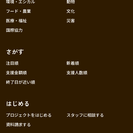
近畿
環境・エシカル
動物
三重
フード・農業
文化
滋賀
医療・福祉
災害
京都
国際協力
大阪
兵庫
さがす
奈良
和歌山
注目順
新着順
中国
支援金額順
支援人数順
鳥取
終了日が近い順
島根
岡山
はじめる
広島
山口
プロジェクトをはじめる
スタッフに相談する
四国
資料請求する
徳島