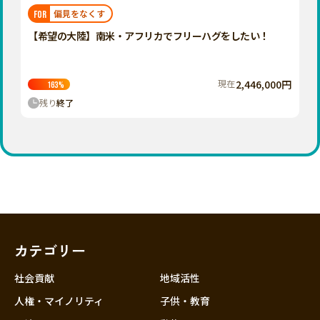
福岡
佐賀
長崎
熊本
大分
埼玉
偏見をなくす
FOR
宮崎
鹿児島
沖縄
千葉
【希望の大陸】南米・アフリカでフリーハグをしたい！
東京
神奈川
現在
2,446,000円
163
%
中部
残り
終了
新潟
富山
石川
福井
山梨
長野
カテゴリー
岐阜
静岡
社会貢献
地域活性
愛知
人権・マイノリティ
子供・教育