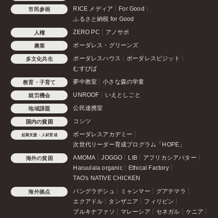
RICE メディア
For Good
市民参画
ふるさと納税 for Good
ZERO PC
アノサポ
人権
ボーダレス・グリーンズ
農業
ボーダレスハウス
ボーダレスビジット
多文化共生
むすびば
夢中教室
小さな森の学童
教育・子育て
UNROOF
いえとしごと
就労機会
公民連携室
地域課題
コシツ
国内の貧困
ボーダレスアカデミー
起業支援・人材育成
次世代リーダー育成プログラム「HOPE」
AMOMA
JOGGO
LIB
アフリカシアバター
海外の貧困
Haruulala organic
Ethical Factory
TAO's NATIVE CHICKEN
バングラデシュ
ミャンマー
グアテマラ
海外拠点
エクアドル
タンザニア
フィリピン
ブルキナファソ
マレーシア
セネガル
ケニア