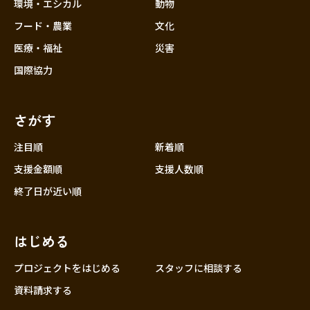
近畿
環境・エシカル
動物
三重
フード・農業
文化
滋賀
医療・福祉
災害
京都
国際協力
大阪
兵庫
さがす
奈良
和歌山
注目順
新着順
中国
支援金額順
支援人数順
鳥取
終了日が近い順
島根
岡山
はじめる
広島
山口
プロジェクトをはじめる
スタッフに相談する
四国
資料請求する
徳島