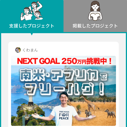
環境・エシカル
山形
福島
人権・マイノリティ
関東
災害
社会貢献
茨城
栃木
群馬
埼玉
千葉
支援したプロジェクト
掲載したプロジェクト
北海道・東北
東京
神奈川
地域からさがす
北海道
中部
青森
新潟
富山
石川
福井
山梨
くわまん
岩手
長野
岐阜
静岡
愛知
宮城
近畿
秋田
三重
滋賀
京都
大阪
兵庫
山形
奈良
和歌山
中国
福島
鳥取
島根
岡山
広島
山口
関東
茨城
四国
栃木
徳島
香川
愛媛
高知
九州・沖縄
群馬