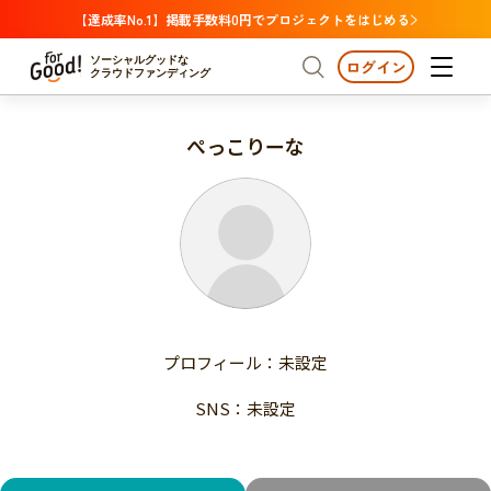
【達成率No.1】掲載手数料0円でプロジェクトをはじめる
ソーシャルグッドな
ログイン
クラウドファンディング
ぺっこりーな
プロジェクトからさがす
注目
新着
支援金額が多い
プロジェクトからさがす
注目
新着
支援人数が多い
終了日が近い
支援金額が多い
カテゴリーからさがす
支援人数が多い
国際協力
医療・福祉
子ども・教育
終了日が近い
動物
地域活性
フード・農業
文化
カテゴリーからさがす
国際協力
プロフィール：未設定
環境・エシカル
人権・マイノリティ
医療・福祉
災害
社会貢献
SNS：未設定
子ども・教育
動物
地域からさがす
地域活性
北海道・東北
フード・農業
文化
北海道
青森
岩手
宮城
秋田