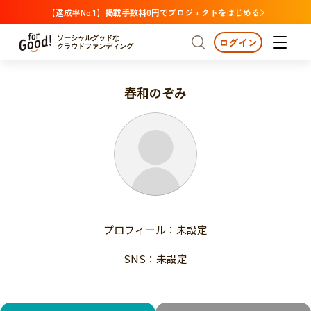
【達成率No.1】掲載手数料0円でプロジェクトをはじめる
ソーシャルグッドな
ログイン
クラウドファンディング
春和のぞみ
プロジェクトからさがす
注目
新着
支援金額が多い
プロジェクトからさがす
注目
新着
支援人数が多い
終了日が近い
支援金額が多い
カテゴリーからさがす
支援人数が多い
国際協力
医療・福祉
子ども・教育
終了日が近い
動物
地域活性
フード・農業
文化
カテゴリーからさがす
国際協力
プロフィール：未設定
環境・エシカル
人権・マイノリティ
医療・福祉
災害
社会貢献
SNS：未設定
子ども・教育
動物
地域からさがす
地域活性
北海道・東北
フード・農業
文化
北海道
青森
岩手
宮城
秋田