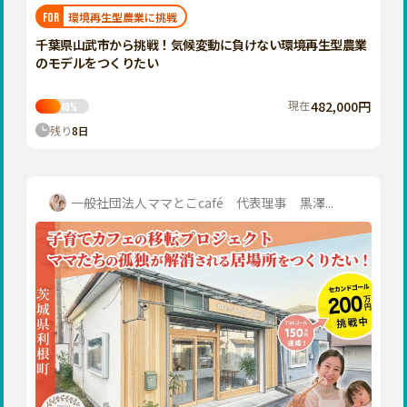
福岡
佐賀
長崎
熊本
大分
埼玉
環境再生型農業に挑戦
FOR
宮崎
鹿児島
沖縄
千葉
千葉県山武市から挑戦！気候変動に負けない環境再生型農業
のモデルをつくりたい
東京
神奈川
現在
482,000円
48
%
中部
残り
8
日
新潟
富山
石川
一般社団法人ママとこcafé 代表理事 黒澤...
福井
山梨
長野
岐阜
静岡
愛知