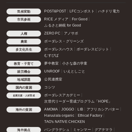
POST&POST
LFCコンポスト
ハチドリ電力
気候変動
RICE メディア
For Good
市民参画
ふるさと納税 for Good
ZERO PC
アノサポ
人権
ボーダレス・グリーンズ
農業
ボーダレスハウス
ボーダレスビジット
多文化共生
むすびば
夢中教室
小さな森の学童
教育・子育て
UNROOF
いえとしごと
就労機会
公民連携室
地域課題
コシツ
国内の貧困
ボーダレスアカデミー
起業支援・人材育成
次世代リーダー育成プログラム「HOPE」
AMOMA
JOGGO
LIB
アフリカシアバター
海外の貧困
Haruulala organic
Ethical Factory
TAO's NATIVE CHICKEN
バングラデシュ
ミャンマー
グアテマラ
海外拠点