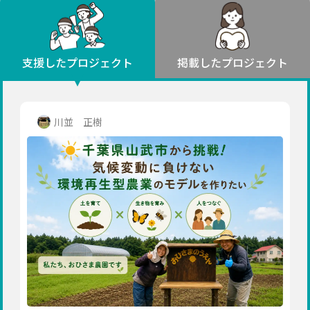
環境・エシカル
山形
福島
人権・マイノリティ
関東
災害
社会貢献
茨城
栃木
群馬
埼玉
千葉
支援したプロジェクト
掲載したプロジェクト
北海道・東北
東京
神奈川
地域からさがす
北海道
中部
青森
新潟
富山
石川
福井
山梨
川並 正樹
岩手
長野
岐阜
静岡
愛知
宮城
近畿
秋田
三重
滋賀
京都
大阪
兵庫
山形
奈良
和歌山
中国
福島
鳥取
島根
岡山
広島
山口
関東
茨城
四国
栃木
徳島
香川
愛媛
高知
九州・沖縄
群馬