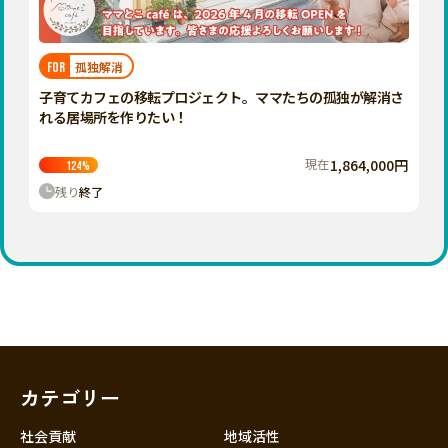
近畿
三重
滋賀
孤独解消
FOR
京都
子育てカフェの移転プロジェクト。ママたちの孤独が解消さ
大阪
れる居場所を作りたい！
兵庫
現在
1,864,000円
124
%
奈良
残り
終了
和歌山
中国
鳥取
島根
岡山
広島
山口
カテゴリー
四国
徳島
社会貢献
地域活性