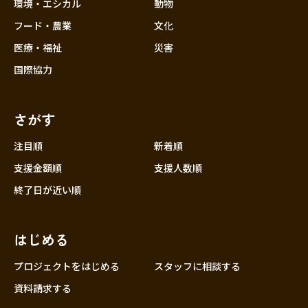
近畿
環境・エシカル
動物
三重
フード・農業
文化
滋賀
医療・福祉
災害
京都
国際協力
大阪
兵庫
さがす
奈良
和歌山
注目順
新着順
中国
支援金額順
支援人数順
鳥取
終了日が近い順
島根
岡山
はじめる
広島
山口
プロジェクトをはじめる
スタッフに相談する
四国
資料請求する
徳島