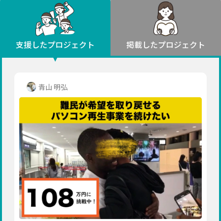
環境・エシカル
山形
福島
人権・マイノリティ
関東
災害
社会貢献
茨城
栃木
群馬
埼玉
千葉
支援したプロジェクト
掲載したプロジェクト
北海道・東北
東京
神奈川
地域からさがす
北海道
中部
青森
新潟
富山
石川
福井
山梨
青山 明弘
岩手
長野
岐阜
静岡
愛知
宮城
近畿
秋田
三重
滋賀
京都
大阪
兵庫
山形
奈良
和歌山
中国
福島
鳥取
島根
岡山
広島
山口
関東
茨城
四国
栃木
徳島
香川
愛媛
高知
九州・沖縄
群馬