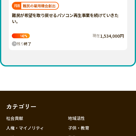
福岡
佐賀
長崎
熊本
大分
埼玉
難民の雇用機会創出
FOR
宮崎
鹿児島
沖縄
千葉
難民が希望を取り戻せるパソコン再生事業を続けていきた
い。
東京
神奈川
現在
1,534,000円
142
%
中部
残り
終了
新潟
富山
石川
福井
山梨
長野
カテゴリー
岐阜
静岡
社会貢献
地域活性
愛知
人権・マイノリティ
子供・教育