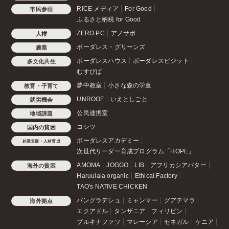
RICE メディア
For Good
市民参画
ふるさと納税 for Good
ZERO PC
アノサポ
人権
ボーダレス・グリーンズ
農業
ボーダレスハウス
ボーダレスビジット
多文化共生
むすびば
夢中教室
小さな森の学童
教育・子育て
UNROOF
いえとしごと
就労機会
公民連携室
地域課題
コシツ
国内の貧困
ボーダレスアカデミー
起業支援・人材育成
次世代リーダー育成プログラム「HOPE」
AMOMA
JOGGO
LIB
アフリカシアバター
海外の貧困
Haruulala organic
Ethical Factory
TAO's NATIVE CHICKEN
バングラデシュ
ミャンマー
グアテマラ
海外拠点
エクアドル
タンザニア
フィリピン
ブルキナファソ
マレーシア
セネガル
ケニア