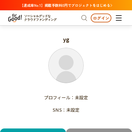
【達成率No.1】掲載手数料0円でプロジェクトをはじめる
ソーシャルグッドな
ログイン
クラウドファンディング
yg
プロジェクトからさがす
注目
新着
支援金額が多い
プロジェクトからさがす
注目
新着
支援人数が多い
終了日が近い
支援金額が多い
カテゴリーからさがす
支援人数が多い
国際協力
医療・福祉
子ども・教育
終了日が近い
動物
地域活性
フード・農業
文化
カテゴリーからさがす
国際協力
プロフィール：未設定
環境・エシカル
人権・マイノリティ
医療・福祉
災害
社会貢献
SNS：未設定
子ども・教育
動物
地域からさがす
地域活性
北海道・東北
フード・農業
文化
北海道
青森
岩手
宮城
秋田