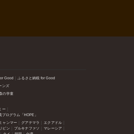
or Good
ふるさと納税 for Good
ーンズ
森の学童
ミー
成プログラム「HOPE」
ミャンマー
グアテマラ
エクアドル
リピン
ブルキナファソ
マレーシア