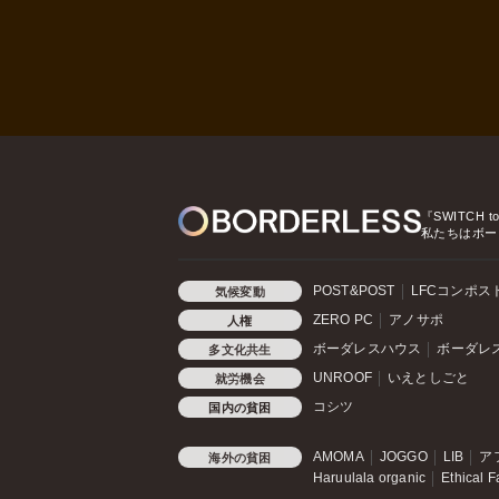
『SWITCH t
私たちはボー
POST&POST
LFCコンポス
気候変動
ZERO PC
アノサポ
人権
ボーダレスハウス
ボーダレ
多文化共生
UNROOF
いえとしごと
就労機会
コシツ
国内の貧困
AMOMA
JOGGO
LIB
ア
海外の貧困
Haruulala organic
Ethical F