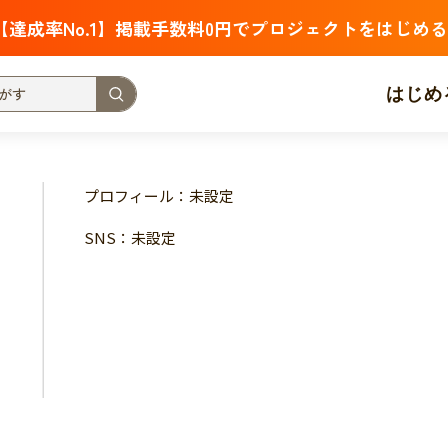
【達成率No.1】掲載手数料0円でプロジェクトをはじめる
はじめ
支援金額が多い
支援人数が多い
終了日が近い
プロフィール：未設定
・福祉
子ども・教育
動物
地域活性
フード・農業
SNS：未設定
北海道
青森
岩手
宮城
秋田
山形
福島
茨城
栃木
群馬
埼玉
千葉
東京
神奈川
新潟
富山
石川
福井
山梨
長野
岐阜
静岡
愛
三重
滋賀
京都
大阪
兵庫
奈良
和歌山