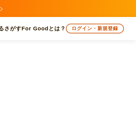
る
さがす
For Goodとは？
ログイン・新規登録
文化
環境・エシカル
人権・マイノリティ
知