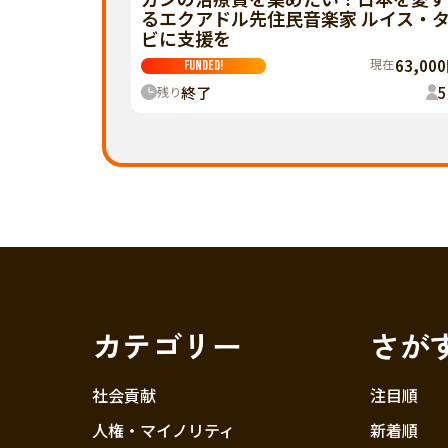
るエクアドル先住民音楽家 ルイス・
ビに支援を
現在
63,00
FUNDED!
終了
5
残り
カテゴリー
さが
社会貢献
注目順
人権・マイノリティ
新着順