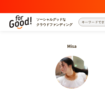
ソーシャルグッドな
クラウドファンディング
プロジェクトからさがす
注目
新着
Misa
カテゴリーからさがす
国際協力
医療
災害
社会貢献
北海道・東北
地域からさがす
関東
中部
近畿