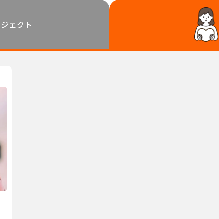
鳥取
島根
岡山
広島
山口
ロジェクト
徳島
香川
愛媛
高知
福岡
佐賀
長崎
熊本
大分
宮崎
鹿児島
沖縄