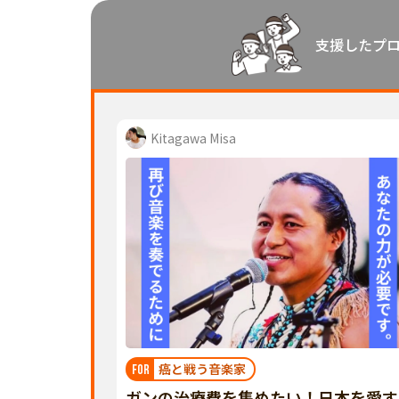
中国
支援したプ
四国
九州・沖縄
Kitagawa Misa
癌と戦う音楽家
FOR
ガンの治療費を集めたい！日本を愛す