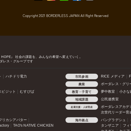
Copyright 2021 BORDERLESS JAPAN All Right Reserved
o HOPE』
社会の課題を、みんなの希望へ変えていく。
ダレス・グループです
ト
ハチドリ電力
RICE メディア
F
市民参画
ボーダレス・グリ
農業
スビジット
むすびば
夢中教室
小さな
教育・子育て
公民連携室
地域課題
ボーダレスアカデ
起業支援・人材育成
次世代リーダー育
フリカシアバター
バングラデシュ
海外拠点
actory
TAO's NATIVE CHICKEN
タンザニア
フィ