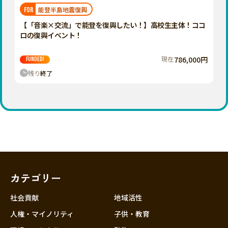
福岡
佐賀
長崎
熊本
大分
埼玉
能登半島地震復興
FOR
宮崎
鹿児島
沖縄
千葉
【「音楽×交流」で能登を復興したい！】高校生主体！ココ
ロの復興イベント！
東京
神奈川
現在
786,000円
FUNDED!
中部
残り
終了
新潟
富山
石川
福井
山梨
長野
カテゴリー
岐阜
静岡
社会貢献
地域活性
愛知
人権・マイノリティ
子供・教育