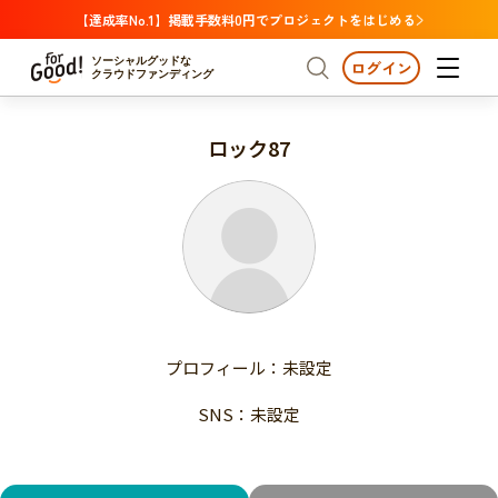
【達成率No.1】掲載手数料0円でプロジェクトをはじめる
ソーシャルグッドな
ログイン
クラウドファンディング
ロック87
プロジェクトからさがす
注目
新着
支援金額が多い
プロジェクトからさがす
注目
新着
支援人数が多い
終了日が近い
支援金額が多い
カテゴリーからさがす
支援人数が多い
国際協力
医療・福祉
子ども・教育
終了日が近い
動物
地域活性
フード・農業
文化
カテゴリーからさがす
国際協力
プロフィール：未設定
環境・エシカル
人権・マイノリティ
医療・福祉
災害
社会貢献
SNS：未設定
子ども・教育
動物
地域からさがす
地域活性
北海道・東北
フード・農業
文化
北海道
青森
岩手
宮城
秋田