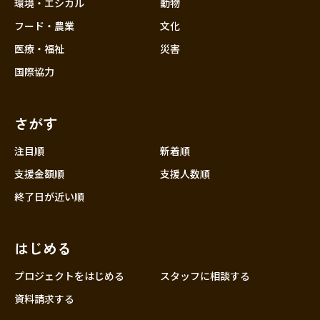
近畿
環境・エシカル
動物
三重
フード・農業
文化
滋賀
医療・福祉
災害
京都
国際協力
大阪
兵庫
さがす
奈良
和歌山
注目順
新着順
中国
支援金額順
支援人数順
鳥取
終了日が近い順
島根
岡山
はじめる
広島
山口
プロジェクトをはじめる
スタッフに相談する
四国
資料請求する
徳島