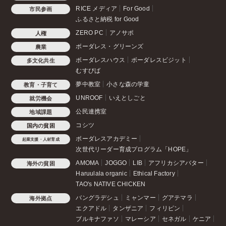
RICE メディア
For Good
市民参画
ふるさと納税 for Good
ZERO PC
アノサポ
人権
ボーダレス・グリーンズ
農業
ボーダレスハウス
ボーダレスビジット
多文化共生
むすびば
夢中教室
小さな森の学童
教育・子育て
UNROOF
いえとしごと
就労機会
公民連携室
地域課題
コシツ
国内の貧困
ボーダレスアカデミー
起業支援・人材育成
次世代リーダー育成プログラム「HOPE」
AMOMA
JOGGO
LIB
アフリカシアバター
海外の貧困
Haruulala organic
Ethical Factory
TAO's NATIVE CHICKEN
バングラデシュ
ミャンマー
グアテマラ
海外拠点
エクアドル
タンザニア
フィリピン
ブルキナファソ
マレーシア
セネガル
ケニア