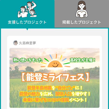
環境・エシカル
山形
福島
人権・マイノリティ
関東
災害
社会貢献
茨城
栃木
群馬
埼玉
千葉
支援したプロジェクト
掲載したプロジェクト
北海道・東北
東京
神奈川
地域からさがす
北海道
中部
青森
新潟
富山
石川
福井
山梨
久慈麻里夢
岩手
長野
岐阜
静岡
愛知
宮城
近畿
秋田
三重
滋賀
京都
大阪
兵庫
山形
奈良
和歌山
中国
福島
鳥取
島根
岡山
広島
山口
関東
茨城
四国
栃木
徳島
香川
愛媛
高知
九州・沖縄
群馬