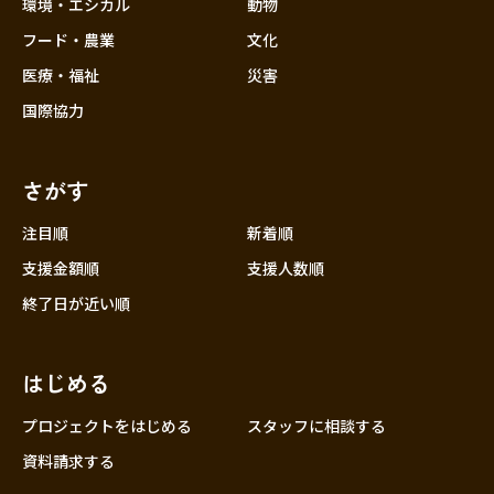
近畿
環境・エシカル
動物
三重
フード・農業
文化
滋賀
医療・福祉
災害
京都
国際協力
大阪
兵庫
さがす
奈良
和歌山
注目順
新着順
中国
支援金額順
支援人数順
鳥取
終了日が近い順
島根
岡山
はじめる
広島
山口
プロジェクトをはじめる
スタッフに相談する
四国
資料請求する
徳島