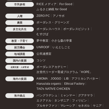
RICE メディア
For Good
市民参画
ふるさと納税 for Good
ZERO PC
アノサポ
人権
ボーダレス・グリーンズ
農業
ボーダレスハウス
ボーダレスビジット
多文化共生
むすびば
夢中教室
小さな森の学童
教育・子育て
UNROOF
いえとしごと
就労機会
公民連携室
地域課題
コシツ
国内の貧困
ボーダレスアカデミー
起業支援・人材育成
次世代リーダー育成プログラム「HOPE」
AMOMA
JOGGO
LIB
アフリカシアバター
海外の貧困
Haruulala organic
Ethical Factory
TAO's NATIVE CHICKEN
バングラデシュ
ミャンマー
グアテマラ
海外拠点
エクアドル
タンザニア
フィリピン
ブルキナファソ
マレーシア
セネガル
ケニア