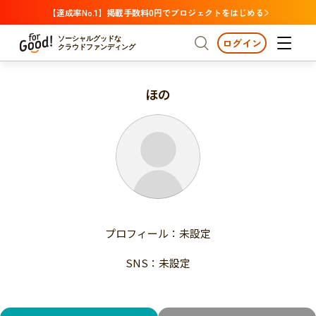
【達成率No.1】掲載手数料0円でプロジェクトをはじめる
ソーシャルグッドな
ログイン
クラウドファンディング
ほの
プロジェクトからさがす
注目
新着
支援金額が多い
プロジェクトからさがす
注目
新着
支援人数が多い
終了日が近い
支援金額が多い
カテゴリーからさがす
支援人数が多い
国際協力
医療・福祉
子ども・教育
終了日が近い
動物
地域活性
フード・農業
文化
カテゴリーからさがす
国際協力
プロフィール：未設定
環境・エシカル
人権・マイノリティ
医療・福祉
災害
社会貢献
SNS：未設定
子ども・教育
動物
地域からさがす
地域活性
北海道・東北
フード・農業
文化
北海道
青森
岩手
宮城
秋田