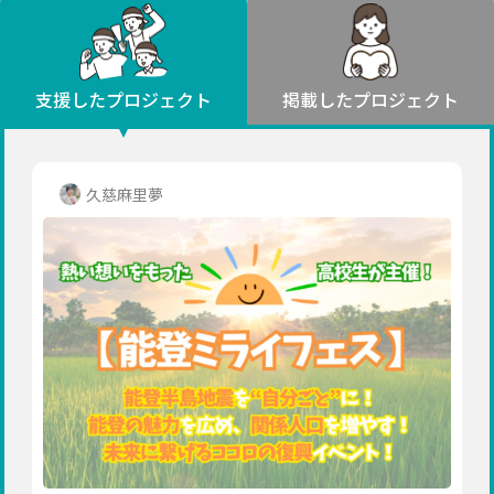
環境・エシカル
山形
福島
人権・マイノリティ
関東
災害
社会貢献
茨城
栃木
群馬
埼玉
千葉
支援したプロジェクト
掲載したプロジェクト
北海道・東北
東京
神奈川
地域からさがす
北海道
中部
青森
新潟
富山
石川
福井
山梨
久慈麻里夢
岩手
長野
岐阜
静岡
愛知
宮城
近畿
秋田
三重
滋賀
京都
大阪
兵庫
山形
奈良
和歌山
中国
福島
鳥取
島根
岡山
広島
山口
関東
茨城
四国
栃木
徳島
香川
愛媛
高知
九州・沖縄
群馬