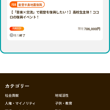
福岡
佐賀
長崎
熊本
大分
埼玉
能登半島地震復興
FOR
宮崎
鹿児島
沖縄
千葉
【「音楽×交流」で能登を復興したい！】高校生主体！ココ
ロの復興イベント！
東京
神奈川
現在
786,000円
FUNDED!
中部
残り
終了
新潟
富山
石川
福井
山梨
長野
カテゴリー
岐阜
静岡
社会貢献
地域活性
愛知
人権・マイノリティ
子供・教育