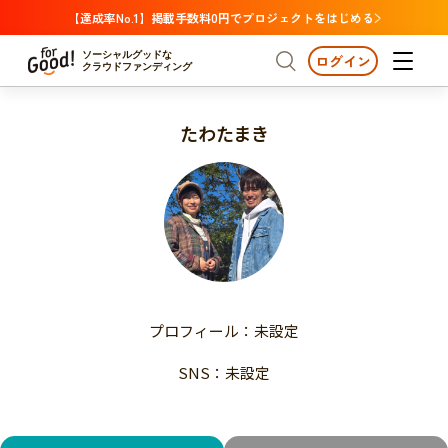
【達成率No.1】掲載手数料0円でプロジェクトをはじめる
ソーシャルグッドな
ログイン
クラウドファンディング
たわたまき
プロジェクトからさがす
注目
新着
支援金額が多い
プロジェクトからさがす
注目
新着
支援人数が多い
終了日が近い
支援金額が多い
カテゴリーからさがす
支援人数が多い
国際協力
医療・福祉
子ども・教育
終了日が近い
動物
地域活性
フード・農業
文化
カテゴリーからさがす
国際協力
プロフィール：未設定
環境・エシカル
人権・マイノリティ
医療・福祉
災害
社会貢献
SNS：未設定
子ども・教育
動物
地域からさがす
地域活性
北海道・東北
フード・農業
文化
北海道
青森
岩手
宮城
秋田