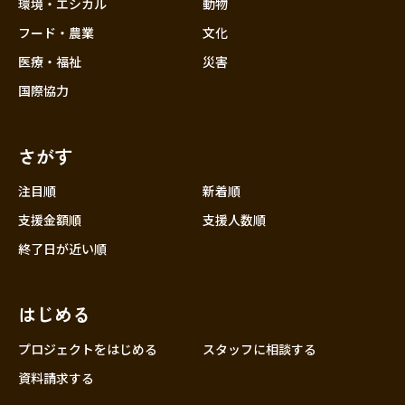
近畿
環境・エシカル
動物
三重
フード・農業
文化
滋賀
医療・福祉
災害
京都
国際協力
大阪
兵庫
さがす
奈良
和歌山
注目順
新着順
中国
支援金額順
支援人数順
鳥取
終了日が近い順
島根
岡山
はじめる
広島
山口
プロジェクトをはじめる
スタッフに相談する
四国
資料請求する
徳島