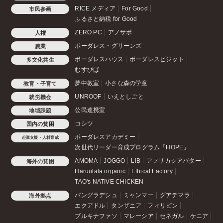
RICE メディア
For Good
市民参画
ふるさと納税 for Good
ZERO PC
アノサポ
人権
ボーダレス・グリーンズ
農業
ボーダレスハウス
ボーダレスビジット
多文化共生
むすびば
夢中教室
小さな森の学童
教育・子育て
UNROOF
いえとしごと
就労機会
公民連携室
地域課題
コシツ
国内の貧困
ボーダレスアカデミー
起業支援・人材育成
次世代リーダー育成プログラム「HOPE」
AMOMA
JOGGO
LIB
アフリカシアバター
海外の貧困
Haruulala organic
Ethical Factory
TAO's NATIVE CHICKEN
バングラデシュ
ミャンマー
グアテマラ
海外拠点
エクアドル
タンザニア
フィリピン
ブルキナファソ
マレーシア
セネガル
ケニア