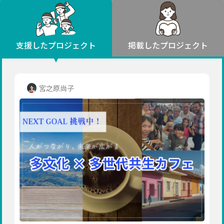
環境・エシカル
山形
福島
人権・マイノリティ
関東
災害
社会貢献
茨城
栃木
群馬
埼玉
千葉
支援したプロジェクト
掲載したプロジェクト
北海道・東北
東京
神奈川
地域からさがす
北海道
中部
青森
新潟
富山
石川
福井
山梨
宮之原尚子
岩手
長野
岐阜
静岡
愛知
宮城
近畿
秋田
三重
滋賀
京都
大阪
兵庫
山形
奈良
和歌山
中国
福島
鳥取
島根
岡山
広島
山口
関東
茨城
四国
栃木
徳島
香川
愛媛
高知
九州・沖縄
群馬