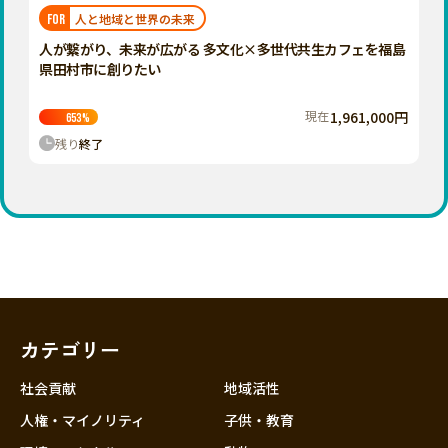
福岡
佐賀
長崎
熊本
大分
埼玉
人と地域と世界の未来
FOR
宮崎
鹿児島
沖縄
千葉
人が繋がり、未来が広がる 多文化×多世代共生カフェを福島
県田村市に創りたい
東京
神奈川
現在
1,961,000円
653
%
中部
残り
終了
新潟
富山
石川
福井
山梨
長野
カテゴリー
岐阜
静岡
社会貢献
地域活性
愛知
人権・マイノリティ
子供・教育