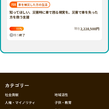
福岡
佐賀
長崎
熊本
大分
埼玉
車を被災した方の生活
FOR
宮崎
鹿児島
沖縄
千葉
知ってほしい、災害時に車で困る現実を。災害で車を失った
方を救う支援
東京
神奈川
現在
2,228,500円
111
%
中部
残り
終了
新潟
富山
石川
福井
山梨
長野
カテゴリー
岐阜
静岡
社会貢献
地域活性
愛知
人権・マイノリティ
子供・教育