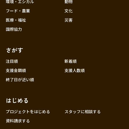
近畿
環境・エシカル
動物
三重
フード・農業
文化
滋賀
医療・福祉
災害
京都
国際協力
大阪
兵庫
さがす
奈良
和歌山
注目順
新着順
中国
支援金額順
支援人数順
鳥取
終了日が近い順
島根
岡山
はじめる
広島
山口
プロジェクトをはじめる
スタッフに相談する
四国
資料請求する
徳島