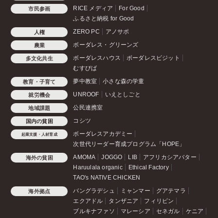
RICE メディア
For Good
市民参画
ふるさと納税 for Good
ZERO PC
アノサポ
人権
ボーダレス・グリーンズ
農業
ボーダレスハウス
ボーダレスビジット
多文化共生
むすびば
夢中教室
小さな森の学童
教育・子育て
UNROOF
いえとしごと
就労機会
公民連携室
地域課題
コシツ
国内の貧困
ボーダレスアカデミー
起業支援・人材育成
次世代リーダー育成プログラム「HOPE」
AMOMA
JOGGO
LIB
アフリカシアバター
海外の貧困
Haruulala organic
Ethical Factory
TAO's NATIVE CHICKEN
バングラデシュ
ミャンマー
グアテマラ
海外拠点
エクアドル
タンザニア
フィリピン
ブルキナファソ
マレーシア
セネガル
ケニア