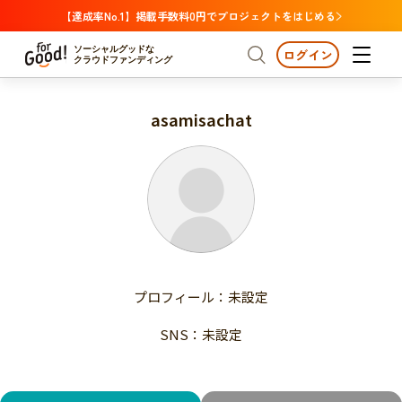
【達成率No.1】掲載手数料0円でプロジェクトをはじめる
ソーシャルグッドな
ログイン
クラウドファンディング
asamisachat
プロジェクトからさがす
注目
新着
支援金額が多い
プロジェクトからさがす
注目
新着
支援人数が多い
終了日が近い
支援金額が多い
カテゴリーからさがす
支援人数が多い
国際協力
医療・福祉
子ども・教育
終了日が近い
動物
地域活性
フード・農業
文化
カテゴリーからさがす
国際協力
プロフィール：未設定
環境・エシカル
人権・マイノリティ
医療・福祉
災害
社会貢献
SNS：未設定
子ども・教育
動物
地域からさがす
地域活性
北海道・東北
フード・農業
文化
北海道
青森
岩手
宮城
秋田