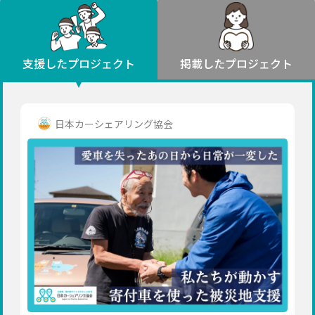
環境・エシカル
山形
福島
人権・マイノリティ
関東
災害
社会貢献
茨城
栃木
群馬
埼玉
千葉
支援したプロジェクト
掲載したプロジェクト
北海道・東北
東京
神奈川
地域からさがす
北海道
中部
青森
新潟
富山
石川
福井
山梨
日本カーシェアリング協会
岩手
長野
岐阜
静岡
愛知
宮城
近畿
秋田
三重
滋賀
京都
大阪
兵庫
山形
奈良
和歌山
中国
福島
鳥取
島根
岡山
広島
山口
関東
茨城
四国
栃木
徳島
香川
愛媛
高知
九州・沖縄
群馬