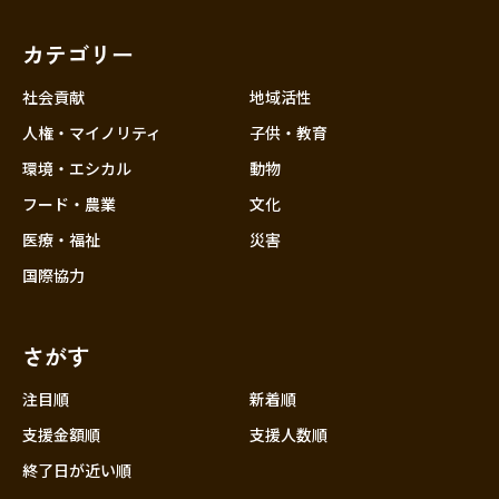
福岡
佐賀
長崎
熊本
大分
埼玉
宮崎
鹿児島
沖縄
千葉
カテゴリー
東京
社会貢献
地域活性
神奈川
人権・マイノリティ
子供・教育
中部
新潟
環境・エシカル
動物
フード・農業
文化
富山
医療・福祉
災害
石川
国際協力
福井
山梨
さがす
長野
岐阜
注目順
新着順
静岡
支援金額順
支援人数順
愛知
終了日が近い順