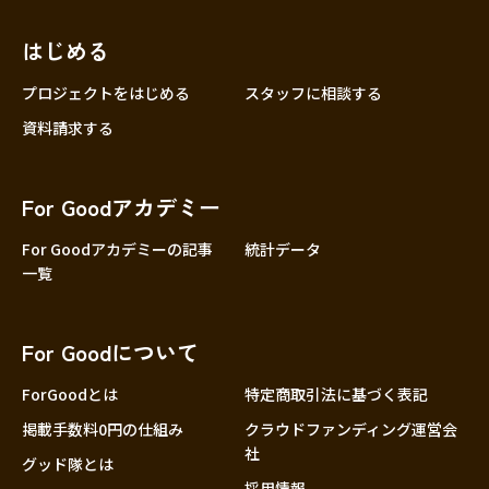
近畿
三重
滋賀
はじめる
京都
プロジェクトをはじめる
スタッフに相談する
大阪
資料請求する
兵庫
奈良
For Goodアカデミー
和歌山
For Goodアカデミーの記事
統計データ
中国
鳥取
一覧
島根
岡山
For Goodについて
広島
ForGoodとは
特定商取引法に基づく表記
山口
掲載手数料0円の仕組み
クラウドファンディング運営会
四国
社
徳島
グッド隊とは
採用情報