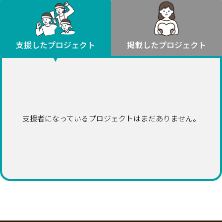
環境・エシカル
山形
福島
人権・マイノリティ
関東
災害
社会貢献
茨城
栃木
群馬
埼玉
千葉
支援したプロジェクト
掲載したプロジェクト
北海道・東北
東京
神奈川
地域からさがす
北海道
中部
青森
新潟
富山
石川
福井
山梨
岩手
長野
岐阜
静岡
愛知
宮城
近畿
支援者になっているプロジェクトはまだありません。
秋田
三重
滋賀
京都
大阪
兵庫
山形
奈良
和歌山
中国
福島
鳥取
島根
岡山
広島
山口
関東
茨城
四国
栃木
徳島
香川
愛媛
高知
九州・沖縄
群馬