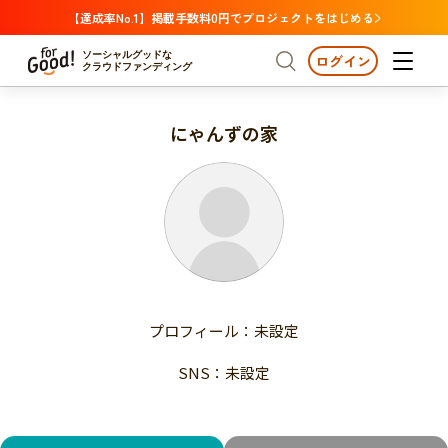
【達成率No.1】掲載手数料0円でプロジェクトをはじめる
ソーシャルグッドな
ログイン
クラウドファンディング
にゃんずの家
プロジェクトからさがす
注目
新着
支援金額が多い
プロジェクトからさがす
注目
新着
支援人数が多い
終了日が近い
支援金額が多い
カテゴリーからさがす
支援人数が多い
国際協力
医療・福祉
子ども・教育
終了日が近い
動物
地域活性
フード・農業
文化
カテゴリーからさがす
国際協力
プロフィール：未設定
環境・エシカル
人権・マイノリティ
医療・福祉
災害
社会貢献
SNS：未設定
子ども・教育
動物
地域からさがす
地域活性
北海道・東北
フード・農業
文化
北海道
青森
岩手
宮城
秋田