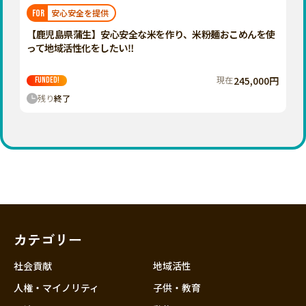
福岡
佐賀
長崎
熊本
大分
埼玉
安心安全を提供
FOR
宮崎
鹿児島
沖縄
千葉
【鹿児島県蒲生】安心安全な米を作り、米粉麺おこめんを使
って地域活性化をしたい‼️
東京
神奈川
現在
245,000円
FUNDED!
中部
残り
終了
新潟
富山
石川
福井
山梨
長野
カテゴリー
岐阜
静岡
社会貢献
地域活性
愛知
人権・マイノリティ
子供・教育