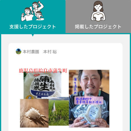
環境・エシカル
山形
福島
人権・マイノリティ
関東
災害
社会貢献
茨城
栃木
群馬
埼玉
千葉
支援したプロジェクト
掲載したプロジェクト
北海道・東北
東京
神奈川
地域からさがす
北海道
中部
青森
新潟
富山
石川
福井
山梨
本村農園 本村 裕
岩手
長野
岐阜
静岡
愛知
宮城
近畿
秋田
三重
滋賀
京都
大阪
兵庫
山形
奈良
和歌山
中国
福島
鳥取
島根
岡山
広島
山口
関東
茨城
四国
栃木
徳島
香川
愛媛
高知
九州・沖縄
群馬