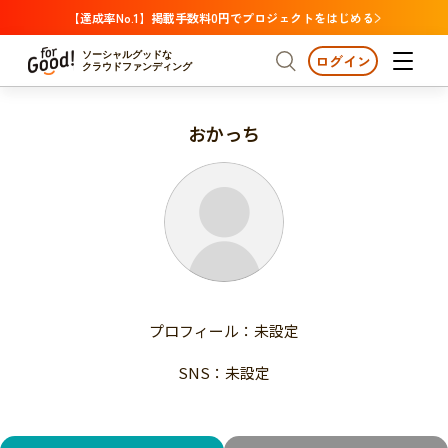
【達成率No.1】掲載手数料0円でプロジェクトをはじめる
ソーシャルグッドな
ログイン
クラウドファンディング
おかっち
プロジェクトからさがす
注目
新着
支援金額が多い
プロジェクトからさがす
注目
新着
支援人数が多い
終了日が近い
支援金額が多い
カテゴリーからさがす
支援人数が多い
国際協力
医療・福祉
子ども・教育
終了日が近い
動物
地域活性
フード・農業
文化
カテゴリーからさがす
国際協力
プロフィール：未設定
環境・エシカル
人権・マイノリティ
医療・福祉
災害
社会貢献
SNS：未設定
子ども・教育
動物
地域からさがす
地域活性
北海道・東北
フード・農業
文化
北海道
青森
岩手
宮城
秋田