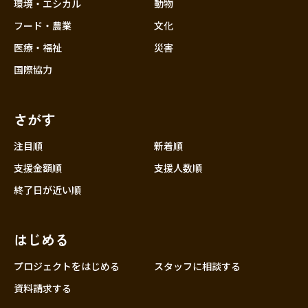
近畿
環境・エシカル
動物
三重
フード・農業
文化
滋賀
医療・福祉
災害
京都
国際協力
大阪
兵庫
さがす
奈良
和歌山
注目順
新着順
中国
支援金額順
支援人数順
鳥取
終了日が近い順
島根
岡山
はじめる
広島
山口
プロジェクトをはじめる
スタッフに相談する
四国
資料請求する
徳島