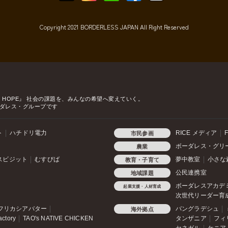
Copyright 2021 BORDERLESS JAPAN All Right Reserved
o HOPE』
社会の課題を、みんなの希望へ変えていく。
ダレス・グループです
ト
ハチドリ電力
RICE メディア
F
市民参画
ボーダレス・グリ
農業
スビジット
むすびば
夢中教室
小さな
教育・子育て
公民連携室
地域課題
ボーダレスアカデ
起業支援・人材育成
次世代リーダー育
フリカシアバター
バングラデシュ
海外拠点
actory
TAO's NATIVE CHICKEN
タンザニア
フィ