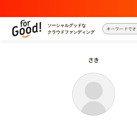
ソーシャルグッドな
クラウドファンディング
プロジェクトからさがす
注目
新着
さき
カテゴリーからさがす
国際協力
医療
災害
社会貢献
北海道・東北
地域からさがす
関東
中部
近畿