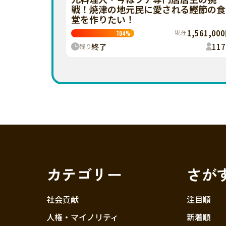
戦！焼津の地元民に愛される鰹節の食
堂を作りたい！
現在
1,561,00
104
%
終了
117
残り
カテゴリー
さが
社会貢献
注目順
人権・マイノリティ
新着順