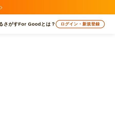
る
さがす
For Goodとは？
ログイン・新規登録
文化
環境・エシカル
人権・マイノリティ
知