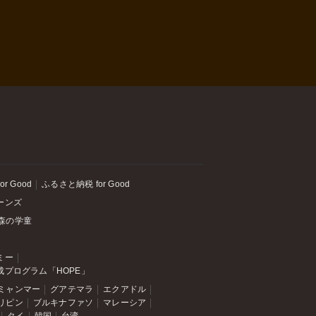
or Good
ふるさと納税 for Good
ーンズ
森の学童
ミー
成プログラム「HOPE」
ミャンマー
グアテマラ
エクアドル
リピン
ブルキナファソ
マレーシア