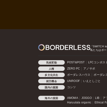
『SWITCH t
私たちはボー
POST&POST
LFCコンポス
気候変動
ZERO PC
アノサポ
人権
ボーダレスハウス
ボーダレ
多文化共生
UNROOF
いえとしごと
就労機会
コシツ
国内の貧困
AMOMA
JOGGO
LIB
ア
海外の貧困
Haruulala organic
Ethical F