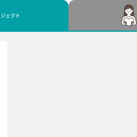
鳥取
島根
岡山
広島
山口
ロジェクト
徳島
香川
愛媛
高知
福岡
佐賀
長崎
熊本
大分
宮崎
鹿児島
沖縄