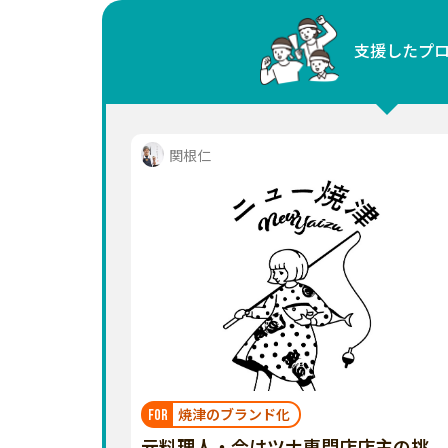
中国
支援したプ
四国
九州・沖縄
関根仁
焼津のブランド化
FOR
元料理人・今はツナ専門店店主の挑