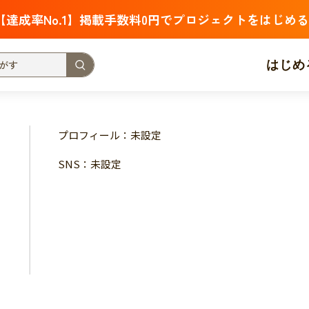
【達成率No.1】掲載手数料0円でプロジェクトをはじめる
はじめ
支援金額が多い
支援人数が多い
終了日が近い
プロフィール：未設定
・福祉
子ども・教育
動物
地域活性
フード・農業
SNS：未設定
北海道
青森
岩手
宮城
秋田
山形
福島
茨城
栃木
群馬
埼玉
千葉
東京
神奈川
新潟
富山
石川
福井
山梨
長野
岐阜
静岡
愛
三重
滋賀
京都
大阪
兵庫
奈良
和歌山