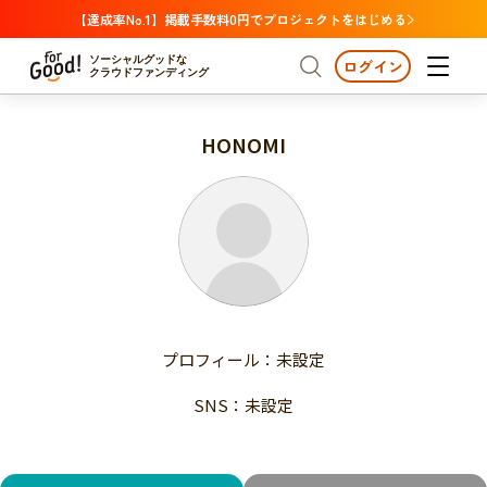
【達成率No.1】掲載手数料0円でプロジェクトをはじめる
ソーシャルグッドな
ログイン
クラウドファンディング
HONOMI
プロジェクトからさがす
注目
新着
支援金額が多い
プロジェクトからさがす
注目
新着
支援人数が多い
終了日が近い
支援金額が多い
カテゴリーからさがす
支援人数が多い
国際協力
医療・福祉
子ども・教育
終了日が近い
動物
地域活性
フード・農業
文化
カテゴリーからさがす
国際協力
プロフィール：未設定
環境・エシカル
人権・マイノリティ
医療・福祉
災害
社会貢献
SNS：未設定
子ども・教育
動物
地域からさがす
地域活性
北海道・東北
フード・農業
文化
北海道
青森
岩手
宮城
秋田