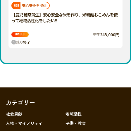
福岡
佐賀
長崎
熊本
大分
埼玉
安心安全を提供
FOR
宮崎
鹿児島
沖縄
千葉
【鹿児島県蒲生】安心安全な米を作り、米粉麺おこめんを使
って地域活性化をしたい‼️
東京
神奈川
現在
245,000円
FUNDED!
中部
残り
終了
新潟
富山
石川
福井
山梨
長野
カテゴリー
岐阜
静岡
社会貢献
地域活性
愛知
人権・マイノリティ
子供・教育