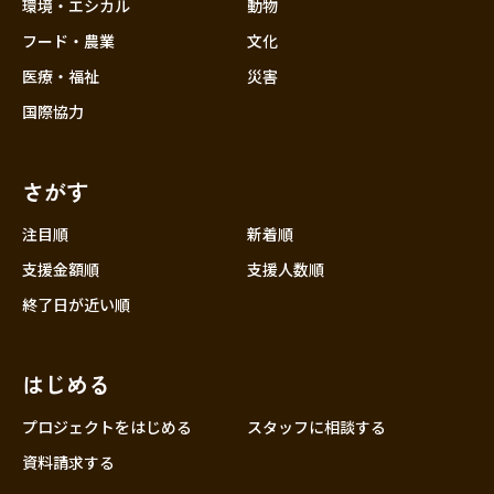
近畿
環境・エシカル
動物
三重
フード・農業
文化
滋賀
医療・福祉
災害
京都
国際協力
大阪
兵庫
さがす
奈良
和歌山
注目順
新着順
中国
支援金額順
支援人数順
鳥取
終了日が近い順
島根
岡山
はじめる
広島
山口
プロジェクトをはじめる
スタッフに相談する
四国
資料請求する
徳島