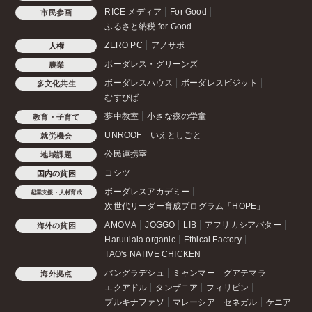
RICE メディア
For Good
市民参画
ふるさと納税 for Good
ZERO PC
アノサポ
人権
ボーダレス・グリーンズ
農業
ボーダレスハウス
ボーダレスビジット
多文化共生
むすびば
夢中教室
小さな森の学童
教育・子育て
UNROOF
いえとしごと
就労機会
公民連携室
地域課題
コシツ
国内の貧困
ボーダレスアカデミー
起業支援・人材育成
次世代リーダー育成プログラム「HOPE」
AMOMA
JOGGO
LIB
アフリカシアバター
海外の貧困
Haruulala organic
Ethical Factory
TAO's NATIVE CHICKEN
バングラデシュ
ミャンマー
グアテマラ
海外拠点
エクアドル
タンザニア
フィリピン
ブルキナファソ
マレーシア
セネガル
ケニア