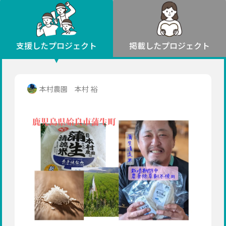
環境・エシカル
山形
福島
人権・マイノリティ
関東
災害
社会貢献
茨城
栃木
群馬
埼玉
千葉
支援したプロジェクト
掲載したプロジェクト
北海道・東北
東京
神奈川
地域からさがす
北海道
中部
青森
新潟
富山
石川
福井
山梨
本村農園 本村 裕
岩手
長野
岐阜
静岡
愛知
宮城
近畿
秋田
三重
滋賀
京都
大阪
兵庫
山形
奈良
和歌山
中国
福島
鳥取
島根
岡山
広島
山口
関東
茨城
四国
栃木
徳島
香川
愛媛
高知
九州・沖縄
群馬