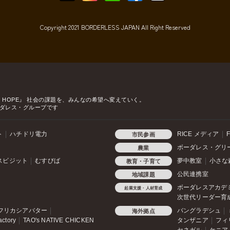
Copyright 2021 BORDERLESS JAPAN All Right Reserved
o HOPE』
社会の課題を、みんなの希望へ変えていく。
ダレス・グループです
ト
ハチドリ電力
RICE メディア
F
市民参画
ボーダレス・グリ
農業
スビジット
むすびば
夢中教室
小さな
教育・子育て
公民連携室
地域課題
ボーダレスアカデ
起業支援・人材育成
次世代リーダー育
フリカシアバター
バングラデシュ
海外拠点
actory
TAO's NATIVE CHICKEN
タンザニア
フィ