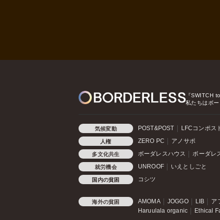
『SWITCH t
私たちはボー
POST&POST
LFCコンポス
気候変動
ZERO PC
アノサポ
人権
ボーダレスハウス
ボーダレ
多文化共生
UNROOF
いえとしごと
就労機会
コシツ
国内の貧困
AMOMA
JOGGO
LIB
ア
海外の貧困
Haruulala organic
Ethical F