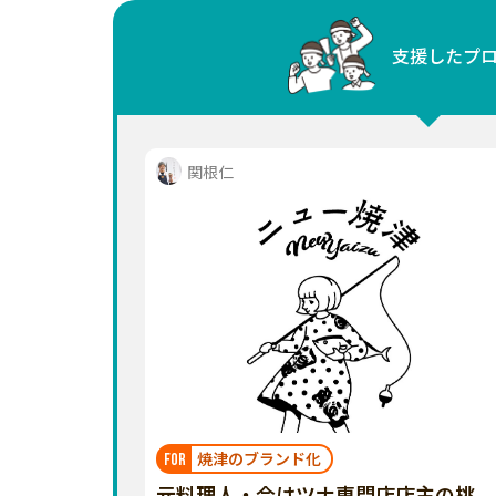
中国
支援したプ
四国
九州・沖縄
関根仁
焼津のブランド化
FOR
元料理人・今はツナ専門店店主の挑