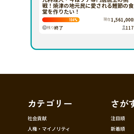
戦！焼津の地元民に愛される鰹節の食
堂を作りたい！
現在
1,561,00
104
%
終了
117
残り
カテゴリー
さが
社会貢献
注目順
人権・マイノリティ
新着順