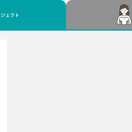
鳥取
島根
岡山
広島
山口
ロジェクト
徳島
香川
愛媛
高知
福岡
佐賀
長崎
熊本
大分
宮崎
鹿児島
沖縄