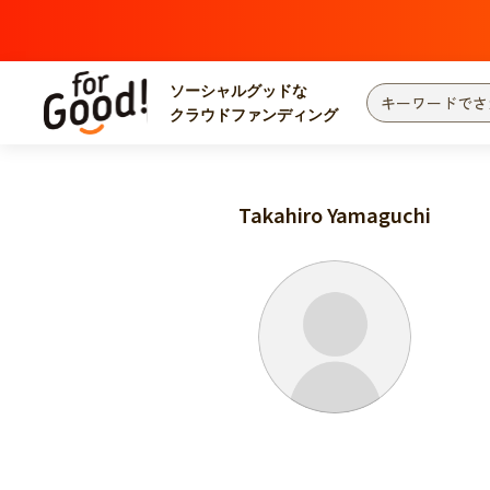
ソーシャルグッドな
クラウドファンディング
プロジェクトからさがす
注目
新着
Takahiro Yamaguchi
カテゴリーからさがす
国際協力
医療
災害
社会貢献
北海道・東北
地域からさがす
関東
中部
近畿