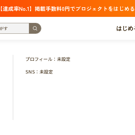
【達成率No.1】掲載手数料0円でプロジェクトをはじめる
はじめ
支援金額が多い
支援人数が多い
終了日が近い
プロフィール：未設定
・福祉
子ども・教育
動物
地域活性
フード・農業
SNS：未設定
北海道
青森
岩手
宮城
秋田
山形
福島
茨城
栃木
群馬
埼玉
千葉
東京
神奈川
新潟
富山
石川
福井
山梨
長野
岐阜
静岡
愛
三重
滋賀
京都
大阪
兵庫
奈良
和歌山