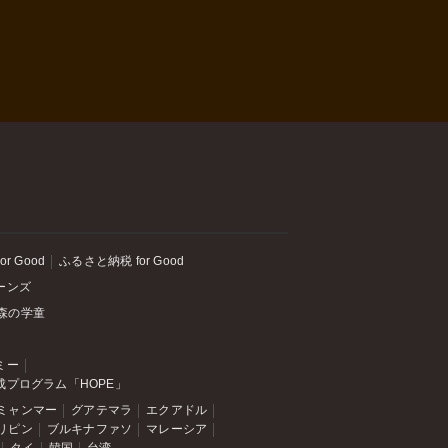
or Good
ふるさと納税 for Good
ーンズ
森の学童
ミー
成プログラム「HOPE」
ミャンマー
グアテマラ
エクアドル
リピン
ブルキナファソ
マレーシア