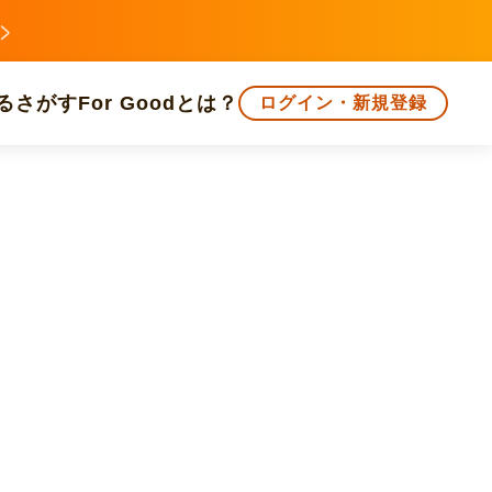
る
さがす
For Goodとは？
ログイン・新規登録
文化
環境・エシカル
人権・マイノリティ
知