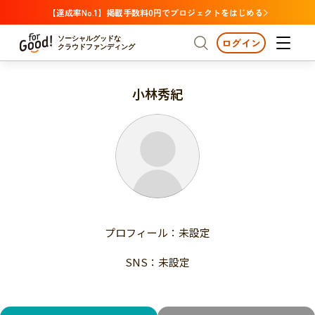
【達成率No.1】掲載手数料0円でプロジェクトをはじめる
ソーシャルグッドな
ログイン
クラウドファンディング
小林秀紀
プロジェクトからさがす
注目
新着
支援金額が多い
プロジェクトからさがす
注目
新着
支援人数が多い
終了日が近い
支援金額が多い
カテゴリーからさがす
支援人数が多い
国際協力
医療・福祉
子ども・教育
終了日が近い
動物
地域活性
フード・農業
文化
カテゴリーからさがす
国際協力
プロフィール：未設定
環境・エシカル
人権・マイノリティ
医療・福祉
災害
社会貢献
SNS：未設定
子ども・教育
動物
地域からさがす
地域活性
北海道・東北
フード・農業
文化
北海道
青森
岩手
宮城
秋田