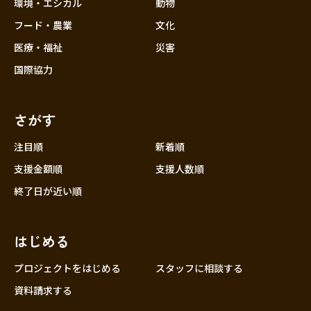
近畿
環境・エシカル
動物
三重
フード・農業
文化
滋賀
医療・福祉
災害
京都
国際協力
大阪
兵庫
さがす
奈良
和歌山
注目順
新着順
中国
支援金額順
支援人数順
鳥取
終了日が近い順
島根
岡山
はじめる
広島
山口
プロジェクトをはじめる
スタッフに相談する
四国
資料請求する
徳島