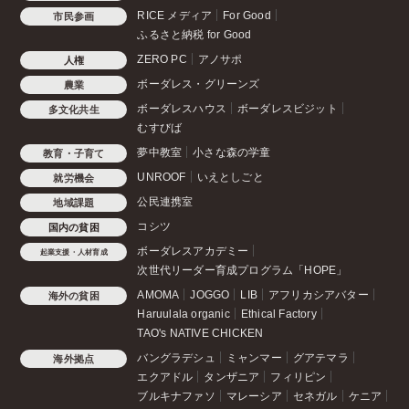
RICE メディア
For Good
市民参画
ふるさと納税 for Good
ZERO PC
アノサポ
人権
ボーダレス・グリーンズ
農業
ボーダレスハウス
ボーダレスビジット
多文化共生
むすびば
夢中教室
小さな森の学童
教育・子育て
UNROOF
いえとしごと
就労機会
公民連携室
地域課題
コシツ
国内の貧困
ボーダレスアカデミー
起業支援・人材育成
次世代リーダー育成プログラム「HOPE」
AMOMA
JOGGO
LIB
アフリカシアバター
海外の貧困
Haruulala organic
Ethical Factory
TAO's NATIVE CHICKEN
バングラデシュ
ミャンマー
グアテマラ
海外拠点
エクアドル
タンザニア
フィリピン
ブルキナファソ
マレーシア
セネガル
ケニア