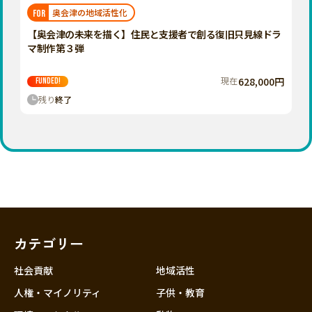
福岡
佐賀
長崎
熊本
大分
埼玉
奥会津の地域活性化
FOR
宮崎
鹿児島
沖縄
千葉
【奥会津の未来を描く】住民と支援者で創る復旧只見線ドラ
マ制作第３弾
東京
神奈川
現在
628,000円
FUNDED!
中部
残り
終了
新潟
富山
石川
福井
山梨
長野
カテゴリー
岐阜
静岡
社会貢献
地域活性
愛知
人権・マイノリティ
子供・教育