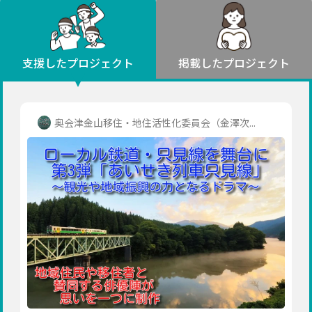
環境・エシカル
山形
福島
人権・マイノリティ
関東
災害
社会貢献
茨城
栃木
群馬
埼玉
千葉
支援したプロジェクト
掲載したプロジェクト
北海道・東北
東京
神奈川
地域からさがす
北海道
中部
青森
新潟
富山
石川
福井
山梨
奥会津金山移住・地住活性化委員会（金澤次...
岩手
長野
岐阜
静岡
愛知
宮城
近畿
秋田
三重
滋賀
京都
大阪
兵庫
山形
奈良
和歌山
中国
福島
鳥取
島根
岡山
広島
山口
関東
茨城
四国
栃木
徳島
香川
愛媛
高知
九州・沖縄
群馬