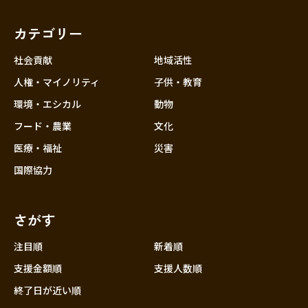
福岡
佐賀
長崎
熊本
大分
埼玉
宮崎
鹿児島
沖縄
千葉
カテゴリー
東京
社会貢献
地域活性
神奈川
人権・マイノリティ
子供・教育
中部
新潟
環境・エシカル
動物
フード・農業
文化
富山
医療・福祉
災害
石川
国際協力
福井
山梨
さがす
長野
岐阜
注目順
新着順
静岡
支援金額順
支援人数順
愛知
終了日が近い順