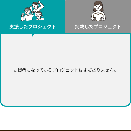
環境・エシカル
山形
福島
人権・マイノリティ
関東
災害
社会貢献
茨城
栃木
群馬
埼玉
千葉
支援したプロジェクト
掲載したプロジェクト
北海道・東北
東京
神奈川
地域からさがす
北海道
中部
青森
新潟
富山
石川
福井
山梨
岩手
長野
岐阜
静岡
愛知
宮城
近畿
支援者になっているプロジェクトはまだありません。
秋田
三重
滋賀
京都
大阪
兵庫
山形
奈良
和歌山
中国
福島
鳥取
島根
岡山
広島
山口
関東
茨城
四国
栃木
徳島
香川
愛媛
高知
九州・沖縄
群馬