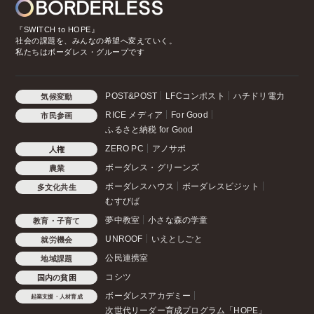
『SWITCH to HOPE』
社会の課題を、みんなの希望へ変えていく。
私たちはボーダレス・グループです
POST&POST
LFCコンポスト
ハチドリ電力
気候変動
RICE メディア
For Good
市民参画
ふるさと納税 for Good
ZERO PC
アノサポ
人権
ボーダレス・グリーンズ
農業
ボーダレスハウス
ボーダレスビジット
多文化共生
むすびば
夢中教室
小さな森の学童
教育・子育て
UNROOF
いえとしごと
就労機会
公民連携室
地域課題
コシツ
国内の貧困
ボーダレスアカデミー
起業支援・人材育成
次世代リーダー育成プログラム「HOPE」