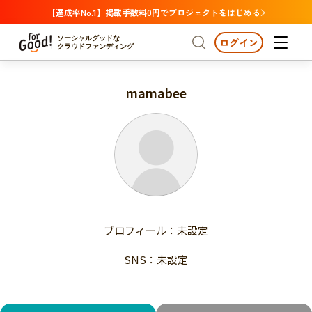
【達成率No.1】掲載手数料0円でプロジェクトをはじめる
ソーシャルグッドな
ログイン
クラウドファンディング
mamabee
プロジェクトからさがす
注目
新着
支援金額が多い
プロジェクトからさがす
注目
新着
支援人数が多い
終了日が近い
支援金額が多い
カテゴリーからさがす
支援人数が多い
国際協力
医療・福祉
子ども・教育
終了日が近い
動物
地域活性
フード・農業
文化
カテゴリーからさがす
国際協力
プロフィール：未設定
環境・エシカル
人権・マイノリティ
医療・福祉
災害
社会貢献
SNS：未設定
子ども・教育
動物
地域からさがす
地域活性
北海道・東北
フード・農業
文化
北海道
青森
岩手
宮城
秋田