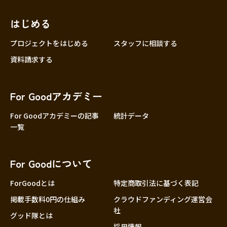
近畿
三重
滋賀
はじめる
京都
プロジェクトをはじめる
スタッフに相談する
大阪
資料請求する
兵庫
奈良
For Goodアカデミー
和歌山
For Goodアカデミーの記事
統計データ
中国
鳥取
一覧
島根
岡山
For Goodについて
広島
ForGoodとは
特定商取引法に基づく表記
山口
掲載手数料0円の仕組み
クラウドファンディング運営会
四国
社
徳島
グッド隊とは
採用情報