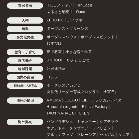
RICE メディア
For Good
市民参画
ふるさと納税 for Good
ZERO PC
アノサポ
人権
ボーダレス・グリーンズ
農業
ボーダレスハウス
ボーダレスビジット
多文化共生
むすびば
夢中教室
小さな森の学童
教育・子育て
UNROOF
いえとしごと
就労機会
公民連携室
地域課題
コシツ
国内の貧困
ボーダレスアカデミー
起業支援・人材育成
次世代リーダー育成プログラム「HOPE」
AMOMA
JOGGO
LIB
アフリカシアバター
海外の貧困
Haruulala organic
Ethical Factory
TAO's NATIVE CHICKEN
バングラデシュ
ミャンマー
グアテマラ
海外拠点
エクアドル
タンザニア
フィリピン
ブルキナファソ
マレーシア
セネガル
ケニア