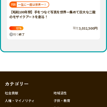
福岡
佐賀
長崎
熊本
大分
埼玉
一生に一度は世界一！
FOR
宮崎
鹿児島
沖縄
千葉
【昭和100年祭】手をつなぐ写真を世界一集めて巨大な二龍
のモザイクアートを創る！
東京
神奈川
現在
3,032,500円
121
%
中部
残り
終了
新潟
富山
石川
福井
山梨
長野
カテゴリー
岐阜
静岡
社会貢献
地域活性
愛知
人権・マイノリティ
子供・教育