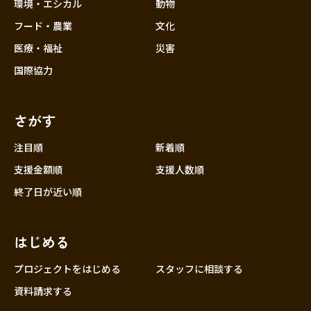
近畿
環境・エシカル
動物
三重
フード・農業
文化
滋賀
医療・福祉
災害
京都
国際協力
大阪
兵庫
さがす
奈良
和歌山
注目順
新着順
中国
支援金額順
支援人数順
鳥取
終了日が近い順
島根
岡山
はじめる
広島
山口
プロジェクトをはじめる
スタッフに相談する
四国
資料請求する
徳島