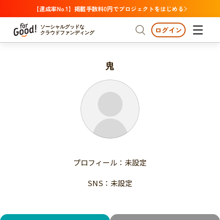
【達成率No.1】掲載手数料0円でプロジェクトをはじめる
ソーシャルグッドな
ログイン
クラウドファンディング
鬼
プロジェクトからさがす
注目
新着
支援金額が多い
プロジェクトからさがす
注目
新着
支援人数が多い
終了日が近い
支援金額が多い
カテゴリーからさがす
支援人数が多い
国際協力
医療・福祉
子ども・教育
終了日が近い
動物
地域活性
フード・農業
文化
カテゴリーからさがす
国際協力
プロフィール：未設定
環境・エシカル
人権・マイノリティ
医療・福祉
災害
社会貢献
SNS：未設定
子ども・教育
動物
地域からさがす
地域活性
北海道・東北
フード・農業
文化
北海道
青森
岩手
宮城
秋田