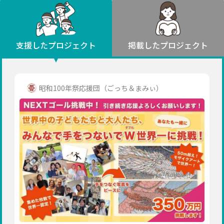
環境・エシカル
山形
福島
人権・マイノリティ
関東
災害
社会貢献
茨城
栃木
群馬
埼玉
千葉
支援したプロジェクト
掲載したプロジェクト
北海道・東北
東京
神奈川
地域からさがす
北海道
中部
青森
新潟
富山
石川
福井
山梨
昭和100年祭応援団（ごっち＆まみぃ）
岩手
長野
岐阜
静岡
愛知
宮城
近畿
秋田
三重
滋賀
京都
大阪
兵庫
山形
奈良
和歌山
中国
福島
鳥取
島根
岡山
広島
山口
関東
茨城
四国
栃木
徳島
香川
愛媛
高知
九州・沖縄
群馬