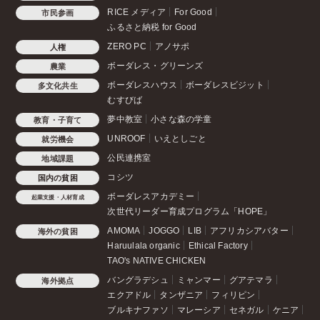
RICE メディア
For Good
市民参画
ふるさと納税 for Good
ZERO PC
アノサポ
人権
ボーダレス・グリーンズ
農業
ボーダレスハウス
ボーダレスビジット
多文化共生
むすびば
夢中教室
小さな森の学童
教育・子育て
UNROOF
いえとしごと
就労機会
公民連携室
地域課題
コシツ
国内の貧困
ボーダレスアカデミー
起業支援・人材育成
次世代リーダー育成プログラム「HOPE」
AMOMA
JOGGO
LIB
アフリカシアバター
海外の貧困
Haruulala organic
Ethical Factory
TAO's NATIVE CHICKEN
バングラデシュ
ミャンマー
グアテマラ
海外拠点
エクアドル
タンザニア
フィリピン
ブルキナファソ
マレーシア
セネガル
ケニア