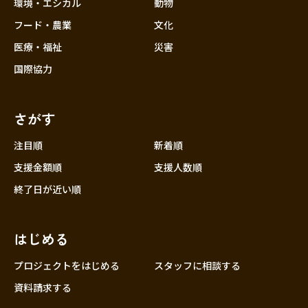
近畿
環境・エシカル
動物
三重
フード・農業
文化
滋賀
医療・福祉
災害
京都
国際協力
大阪
兵庫
さがす
奈良
和歌山
注目順
新着順
中国
支援金額順
支援人数順
鳥取
終了日が近い順
島根
岡山
はじめる
広島
山口
プロジェクトをはじめる
スタッフに相談する
四国
資料請求する
徳島