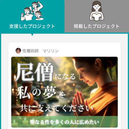
環境・エシカル
山形
福島
人権・マイノリティ
関東
災害
社会貢献
茨城
栃木
群馬
埼玉
千葉
支援したプロジェクト
掲載したプロジェクト
北海道・東北
東京
神奈川
地域からさがす
北海道
中部
青森
新潟
富山
石川
福井
山梨
性魔術師 マリリン
岩手
長野
岐阜
静岡
愛知
宮城
近畿
秋田
三重
滋賀
京都
大阪
兵庫
山形
奈良
和歌山
中国
福島
鳥取
島根
岡山
広島
山口
関東
茨城
四国
栃木
徳島
香川
愛媛
高知
九州・沖縄
群馬