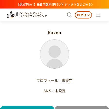
【達成率No.1】掲載手数料0円でプロジェクトをはじめる
ソーシャルグッドな
ログイン
クラウドファンディング
kazoo
プロジェクトからさがす
注目
新着
支援金額が多い
プロジェクトからさがす
注目
新着
支援人数が多い
終了日が近い
支援金額が多い
カテゴリーからさがす
支援人数が多い
国際協力
医療・福祉
子ども・教育
終了日が近い
動物
地域活性
フード・農業
文化
カテゴリーからさがす
国際協力
プロフィール：未設定
環境・エシカル
人権・マイノリティ
医療・福祉
災害
社会貢献
SNS：未設定
子ども・教育
動物
地域からさがす
地域活性
北海道・東北
フード・農業
文化
北海道
青森
岩手
宮城
秋田