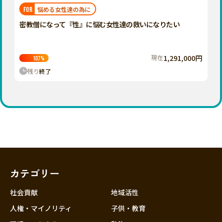
福岡
佐賀
長崎
熊本
大分
埼玉
悩める女性達の為に
FOR
宮崎
鹿児島
沖縄
千葉
密教僧になって『性』に悩む女性達の救いになりたい
東京
神奈川
現在
1,291,000円
107
%
中部
残り
終了
新潟
富山
石川
福井
山梨
長野
カテゴリー
岐阜
静岡
社会貢献
地域活性
愛知
人権・マイノリティ
子供・教育