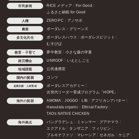
RICE メディア
For Good
市民参画
ふるさと納税 for Good
ZERO PC
アノサポ
人権
ボーダレス・グリーンズ
農業
ボーダレスハウス
ボーダレスビジット
多文化共生
むすびば
夢中教室
小さな森の学童
教育・子育て
UNROOF
いえとしごと
就労機会
公民連携室
地域課題
コシツ
国内の貧困
ボーダレスアカデミー
起業支援・人材育成
次世代リーダー育成プログラム「HOPE」
AMOMA
JOGGO
LIB
アフリカシアバター
海外の貧困
Haruulala organic
Ethical Factory
TAO's NATIVE CHICKEN
バングラデシュ
ミャンマー
グアテマラ
海外拠点
エクアドル
タンザニア
フィリピン
ブルキナファソ
マレーシア
セネガル
ケニア