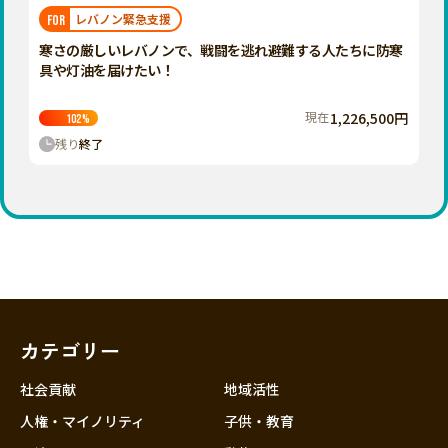
福岡
佐賀
長崎
熊本
大分
埼玉
レバノン緊急支援
FOR
宮崎
鹿児島
沖縄
千葉
寒さの厳しいレバノンで、戦闘を逃れ避難する人たちに防寒
具や灯油を届けたい！
東京
神奈川
現在
1,226,500円
102
%
中部
残り
終了
新潟
富山
石川
福井
山梨
長野
カテゴリー
岐阜
静岡
社会貢献
地域活性
愛知
人権・マイノリティ
子供・教育