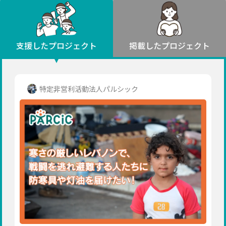
環境・エシカル
山形
福島
人権・マイノリティ
関東
災害
社会貢献
茨城
栃木
群馬
埼玉
千葉
支援したプロジェクト
掲載したプロジェクト
北海道・東北
東京
神奈川
地域からさがす
北海道
中部
青森
新潟
富山
石川
福井
山梨
特定非営利活動法人パルシック
岩手
長野
岐阜
静岡
愛知
宮城
近畿
秋田
三重
滋賀
京都
大阪
兵庫
山形
奈良
和歌山
中国
福島
鳥取
島根
岡山
広島
山口
関東
茨城
四国
栃木
徳島
香川
愛媛
高知
九州・沖縄
群馬