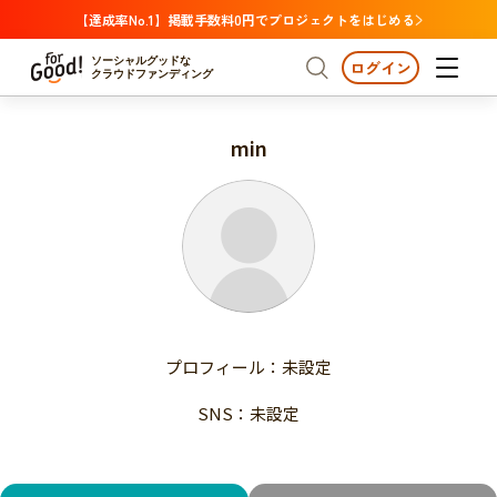
【達成率No.1】掲載手数料0円でプロジェクトをはじめる
ソーシャルグッドな
ログイン
クラウドファンディング
min
プロジェクトからさがす
注目
新着
支援金額が多い
プロジェクトからさがす
注目
新着
支援人数が多い
終了日が近い
支援金額が多い
カテゴリーからさがす
支援人数が多い
国際協力
医療・福祉
子ども・教育
終了日が近い
動物
地域活性
フード・農業
文化
カテゴリーからさがす
国際協力
プロフィール：未設定
環境・エシカル
人権・マイノリティ
医療・福祉
災害
社会貢献
SNS：未設定
子ども・教育
動物
地域からさがす
地域活性
北海道・東北
フード・農業
文化
北海道
青森
岩手
宮城
秋田