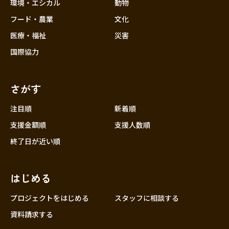
近畿
環境・エシカル
動物
三重
フード・農業
文化
滋賀
医療・福祉
災害
京都
国際協力
大阪
兵庫
さがす
奈良
和歌山
注目順
新着順
中国
支援金額順
支援人数順
鳥取
終了日が近い順
島根
岡山
はじめる
広島
山口
プロジェクトをはじめる
スタッフに相談する
四国
資料請求する
徳島