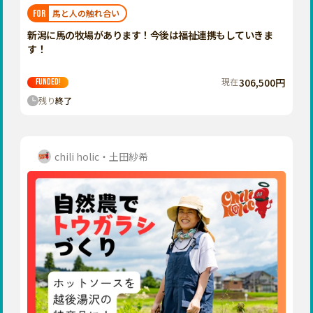
福岡
佐賀
長崎
熊本
大分
埼玉
馬と人の触れ合い
FOR
宮崎
鹿児島
沖縄
千葉
新潟に馬の牧場があります！今後は福祉連携もしていきま
す！
東京
神奈川
現在
306,500円
FUNDED!
中部
残り
終了
新潟
富山
石川
chili holic・土田紗希
福井
山梨
長野
岐阜
静岡
愛知