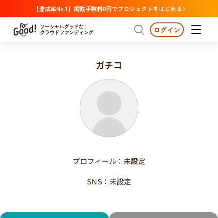
【達成率No.1】掲載手数料0円でプロジェクトをはじめる
ソーシャルグッドな
ログイン
クラウドファンディング
ガチコ
プロジェクトからさがす
注目
新着
支援金額が多い
プロジェクトからさがす
注目
新着
支援人数が多い
終了日が近い
支援金額が多い
カテゴリーからさがす
支援人数が多い
国際協力
医療・福祉
子ども・教育
終了日が近い
動物
地域活性
フード・農業
文化
カテゴリーからさがす
国際協力
プロフィール：未設定
環境・エシカル
人権・マイノリティ
医療・福祉
災害
社会貢献
SNS：未設定
子ども・教育
動物
地域からさがす
地域活性
北海道・東北
フード・農業
文化
北海道
青森
岩手
宮城
秋田