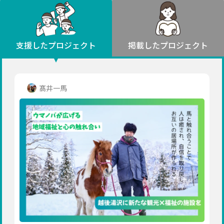
環境・エシカル
山形
福島
人権・マイノリティ
関東
災害
社会貢献
茨城
栃木
群馬
埼玉
千葉
支援したプロジェクト
掲載したプロジェクト
北海道・東北
東京
神奈川
地域からさがす
北海道
中部
青森
新潟
富山
石川
福井
山梨
髙井一馬
岩手
長野
岐阜
静岡
愛知
宮城
近畿
秋田
三重
滋賀
京都
大阪
兵庫
山形
奈良
和歌山
中国
福島
鳥取
島根
岡山
広島
山口
関東
茨城
四国
栃木
徳島
香川
愛媛
高知
九州・沖縄
群馬