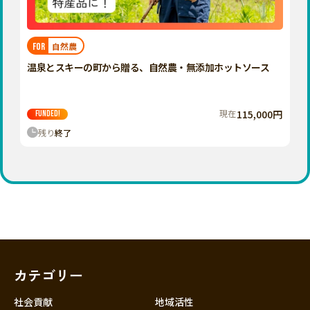
近畿
三重
滋賀
自然農
FOR
京都
温泉とスキーの町から贈る、自然農・無添加ホットソース
大阪
兵庫
現在
115,000円
FUNDED!
奈良
残り
終了
和歌山
中国
鳥取
島根
岡山
広島
山口
カテゴリー
四国
徳島
社会貢献
地域活性