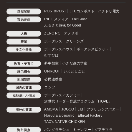
POST&POST
LFCコンポスト
ハチドリ電力
気候変動
RICE メディア
For Good
市民参画
ふるさと納税 for Good
ZERO PC
アノサポ
人権
ボーダレス・グリーンズ
農業
ボーダレスハウス
ボーダレスビジット
多文化共生
むすびば
夢中教室
小さな森の学童
教育・子育て
UNROOF
いえとしごと
就労機会
公民連携室
地域課題
コシツ
国内の貧困
ボーダレスアカデミー
起業支援・人材育成
次世代リーダー育成プログラム「HOPE」
AMOMA
JOGGO
LIB
アフリカシアバター
海外の貧困
Haruulala organic
Ethical Factory
TAO's NATIVE CHICKEN
バングラデシュ
ミャンマー
グアテマラ
海外拠点