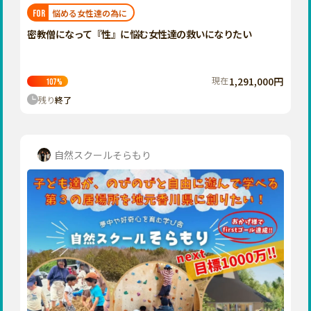
福岡
佐賀
長崎
熊本
大分
埼玉
悩める女性達の為に
FOR
宮崎
鹿児島
沖縄
千葉
密教僧になって『性』に悩む女性達の救いになりたい
東京
神奈川
現在
1,291,000円
107
%
中部
残り
終了
新潟
富山
石川
自然スクールそらもり
福井
山梨
長野
岐阜
静岡
愛知