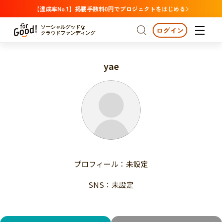
【達成率No.1】掲載手数料0円でプロジェクトをはじめる
ソーシャルグッドな
ログイン
クラウドファンディング
yae
プロジェクトからさがす
注目
新着
支援金額が多い
プロジェクトからさがす
注目
新着
支援人数が多い
終了日が近い
支援金額が多い
カテゴリーからさがす
支援人数が多い
国際協力
医療・福祉
子ども・教育
終了日が近い
動物
地域活性
フード・農業
文化
カテゴリーからさがす
国際協力
プロフィール：未設定
環境・エシカル
人権・マイノリティ
医療・福祉
災害
社会貢献
SNS：未設定
子ども・教育
動物
地域からさがす
地域活性
北海道・東北
フード・農業
文化
北海道
青森
岩手
宮城
秋田