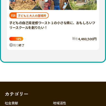
近畿
三重
滋賀
子どもと大人の居場所
FOR
京都
子どもの自己肯定感ワースト１の小さな県に、おもしろいフ
大阪
リースクールを創りたい！
兵庫
現在
4,460,500円
148
%
奈良
残り
終了
和歌山
中国
鳥取
島根
岡山
広島
山口
カテゴリー
四国
徳島
社会貢献
地域活性