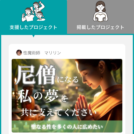
環境・エシカル
山形
福島
人権・マイノリティ
関東
災害
社会貢献
茨城
栃木
群馬
埼玉
千葉
支援したプロジェクト
掲載したプロジェクト
北海道・東北
東京
神奈川
地域からさがす
北海道
中部
青森
新潟
富山
石川
福井
山梨
性魔術師 マリリン
岩手
長野
岐阜
静岡
愛知
宮城
近畿
秋田
三重
滋賀
京都
大阪
兵庫
山形
奈良
和歌山
中国
福島
鳥取
島根
岡山
広島
山口
関東
茨城
四国
栃木
徳島
香川
愛媛
高知
九州・沖縄
群馬