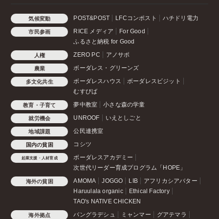
POST&POST
LFCコンポスト
ハチドリ電力
気候変動
RICE メディア
For Good
市民参画
ふるさと納税 for Good
ZERO PC
アノサポ
人権
ボーダレス・グリーンズ
農業
ボーダレスハウス
ボーダレスビジット
多文化共生
むすびば
夢中教室
小さな森の学童
教育・子育て
UNROOF
いえとしごと
就労機会
公民連携室
地域課題
コシツ
国内の貧困
ボーダレスアカデミー
起業支援・人材育成
次世代リーダー育成プログラム「HOPE」
AMOMA
JOGGO
LIB
アフリカシアバター
海外の貧困
Haruulala organic
Ethical Factory
TAO's NATIVE CHICKEN
バングラデシュ
ミャンマー
グアテマラ
海外拠点