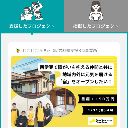
環境・エシカル
山形
福島
人権・マイノリティ
関東
災害
社会貢献
茨城
栃木
群馬
埼玉
千葉
支援したプロジェクト
掲載したプロジェクト
北海道・東北
東京
神奈川
地域からさがす
北海道
中部
青森
新潟
富山
石川
福井
山梨
とことこ西伊豆（就労継続支援B型事業所）
岩手
長野
岐阜
静岡
愛知
宮城
近畿
秋田
三重
滋賀
京都
大阪
兵庫
山形
奈良
和歌山
中国
福島
鳥取
島根
岡山
広島
山口
関東
茨城
四国
栃木
徳島
香川
愛媛
高知
九州・沖縄
群馬