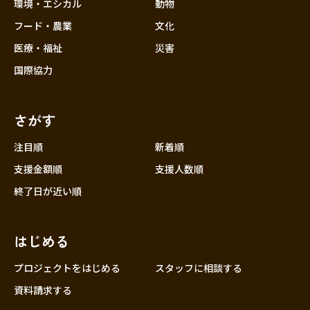
近畿
環境・エシカル
動物
三重
フード・農業
文化
滋賀
医療・福祉
災害
京都
国際協力
大阪
兵庫
さがす
奈良
和歌山
注目順
新着順
中国
支援金額順
支援人数順
鳥取
終了日が近い順
島根
岡山
はじめる
広島
山口
プロジェクトをはじめる
スタッフに相談する
四国
資料請求する
徳島