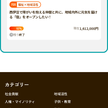
福岡
佐賀
長崎
熊本
大分
埼玉
福祉×地域活性
FOR
宮崎
鹿児島
沖縄
千葉
西伊豆で障がいを抱える仲間と共に、地域内外に元気を届け
る「宿」をオープンしたい！
東京
神奈川
現在
1,612,000円
107
%
中部
残り
終了
新潟
富山
石川
福井
山梨
長野
カテゴリー
岐阜
静岡
社会貢献
地域活性
愛知
人権・マイノリティ
子供・教育