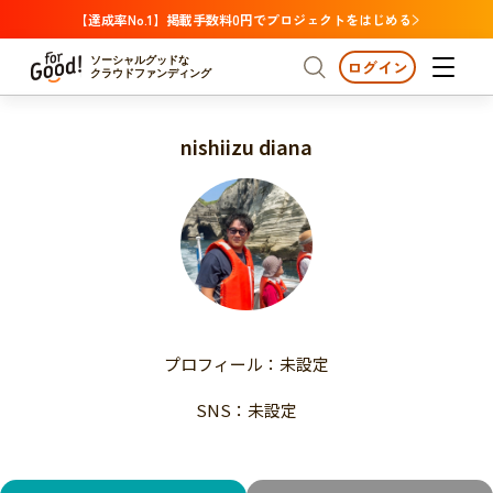
【達成率No.1】掲載手数料0円でプロジェクトをはじめる
ソーシャルグッドな
ログイン
クラウドファンディング
nishiizu diana
プロジェクトからさがす
注目
新着
支援金額が多い
プロジェクトからさがす
注目
新着
支援人数が多い
終了日が近い
支援金額が多い
カテゴリーからさがす
支援人数が多い
国際協力
医療・福祉
子ども・教育
終了日が近い
動物
地域活性
フード・農業
文化
カテゴリーからさがす
国際協力
プロフィール：未設定
環境・エシカル
人権・マイノリティ
医療・福祉
災害
社会貢献
SNS：未設定
子ども・教育
動物
地域からさがす
地域活性
北海道・東北
フード・農業
文化
北海道
青森
岩手
宮城
秋田