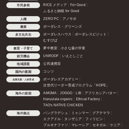
RICE メディア
For Good
市民参画
ふるさと納税 for Good
ZERO PC
アノサポ
人権
ボーダレス・グリーンズ
農業
ボーダレスハウス
ボーダレスビジット
多文化共生
むすびば
夢中教室
小さな森の学童
教育・子育て
UNROOF
いえとしごと
就労機会
公民連携室
地域課題
コシツ
国内の貧困
ボーダレスアカデミー
起業支援・人材育成
次世代リーダー育成プログラム「HOPE」
AMOMA
JOGGO
LIB
アフリカシアバター
海外の貧困
Haruulala organic
Ethical Factory
TAO's NATIVE CHICKEN
バングラデシュ
ミャンマー
グアテマラ
海外拠点
エクアドル
タンザニア
フィリピン
ブルキナファソ
マレーシア
セネガル
ケニア