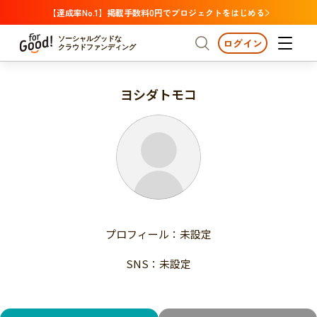
【達成率No.1】掲載手数料0円でプロジェクトをはじめる
ソーシャルグッドな
ログイン
クラウドファンディング
ヨシダトモコ
プロジェクトからさがす
注目
新着
支援金額が多い
プロジェクトからさがす
注目
新着
支援人数が多い
終了日が近い
支援金額が多い
カテゴリーからさがす
支援人数が多い
国際協力
医療・福祉
子ども・教育
終了日が近い
動物
地域活性
フード・農業
文化
カテゴリーからさがす
国際協力
プロフィール：未設定
環境・エシカル
人権・マイノリティ
医療・福祉
災害
社会貢献
SNS：未設定
子ども・教育
動物
地域からさがす
地域活性
北海道・東北
フード・農業
文化
北海道
青森
岩手
宮城
秋田