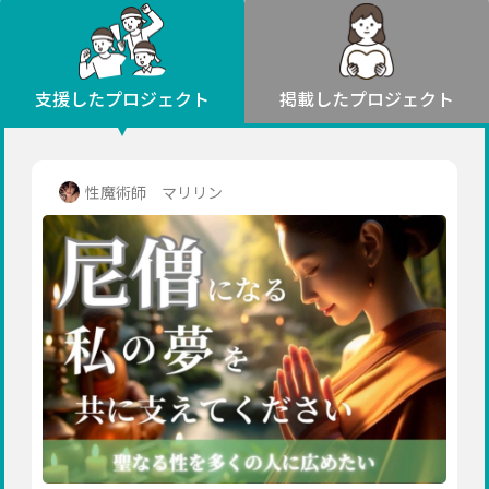
環境・エシカル
山形
福島
人権・マイノリティ
関東
災害
社会貢献
茨城
栃木
群馬
埼玉
千葉
支援したプロジェクト
掲載したプロジェクト
北海道・東北
東京
神奈川
地域からさがす
北海道
中部
青森
新潟
富山
石川
福井
山梨
性魔術師 マリリン
岩手
長野
岐阜
静岡
愛知
宮城
近畿
秋田
三重
滋賀
京都
大阪
兵庫
山形
奈良
和歌山
中国
福島
鳥取
島根
岡山
広島
山口
関東
茨城
四国
栃木
徳島
香川
愛媛
高知
九州・沖縄
群馬