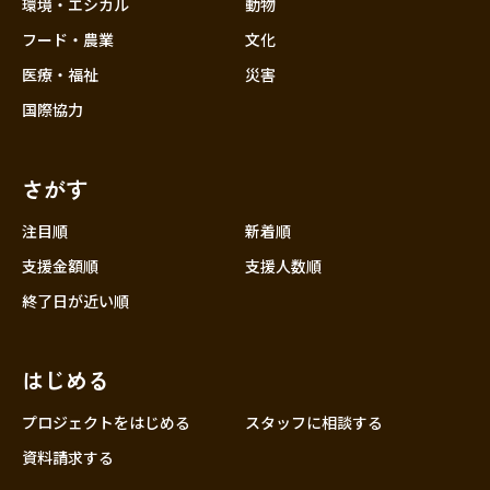
近畿
環境・エシカル
動物
三重
フード・農業
文化
滋賀
医療・福祉
災害
京都
国際協力
大阪
兵庫
さがす
奈良
和歌山
注目順
新着順
中国
支援金額順
支援人数順
鳥取
終了日が近い順
島根
岡山
はじめる
広島
山口
プロジェクトをはじめる
スタッフに相談する
四国
資料請求する
徳島