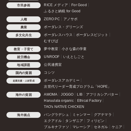
RICE メディア
For Good
市民参画
ふるさと納税 for Good
ZERO PC
アノサポ
人権
ボーダレス・グリーンズ
農業
ボーダレスハウス
ボーダレスビジット
多文化共生
むすびば
夢中教室
小さな森の学童
教育・子育て
UNROOF
いえとしごと
就労機会
公民連携室
地域課題
コシツ
国内の貧困
ボーダレスアカデミー
起業支援・人材育成
次世代リーダー育成プログラム「HOPE」
AMOMA
JOGGO
LIB
アフリカシアバター
海外の貧困
Haruulala organic
Ethical Factory
TAO's NATIVE CHICKEN
バングラデシュ
ミャンマー
グアテマラ
海外拠点
エクアドル
タンザニア
フィリピン
ブルキナファソ
マレーシア
セネガル
ケニア