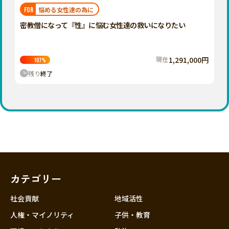
福岡
佐賀
長崎
熊本
大分
埼玉
悩める女性達の為に
FOR
宮崎
鹿児島
沖縄
千葉
密教僧になって『性』に悩む女性達の救いになりたい
東京
神奈川
現在
1,291,000円
107
%
中部
残り
終了
新潟
富山
石川
福井
山梨
長野
カテゴリー
岐阜
静岡
社会貢献
地域活性
愛知
人権・マイノリティ
子供・教育