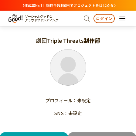
【達成率No.1】掲載手数料0円でプロジェクトをはじめる
ソーシャルグッドな
ログイン
クラウドファンディング
劇団Triple Threats制作部
プロジェクトからさがす
注目
新着
支援金額が多い
プロジェクトからさがす
注目
新着
支援人数が多い
終了日が近い
支援金額が多い
カテゴリーからさがす
支援人数が多い
国際協力
医療・福祉
子ども・教育
終了日が近い
動物
地域活性
フード・農業
文化
カテゴリーからさがす
国際協力
プロフィール：未設定
環境・エシカル
人権・マイノリティ
医療・福祉
災害
社会貢献
SNS：未設定
子ども・教育
動物
地域からさがす
地域活性
北海道・東北
フード・農業
文化
北海道
青森
岩手
宮城
秋田