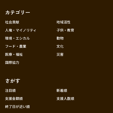
福岡
佐賀
長崎
熊本
大分
埼玉
宮崎
鹿児島
沖縄
千葉
カテゴリー
東京
社会貢献
地域活性
神奈川
人権・マイノリティ
子供・教育
中部
新潟
環境・エシカル
動物
フード・農業
文化
富山
医療・福祉
災害
石川
国際協力
福井
山梨
さがす
長野
岐阜
注目順
新着順
静岡
支援金額順
支援人数順
愛知
終了日が近い順