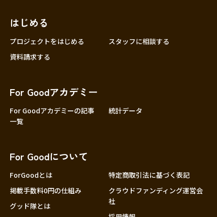
近畿
三重
滋賀
はじめる
京都
プロジェクトをはじめる
スタッフに相談する
大阪
資料請求する
兵庫
奈良
For Goodアカデミー
和歌山
For Goodアカデミーの記事
統計データ
中国
鳥取
一覧
島根
岡山
For Goodについて
広島
ForGoodとは
特定商取引法に基づく表記
山口
掲載手数料0円の仕組み
クラウドファンディング運営会
四国
社
徳島
グッド隊とは
採用情報