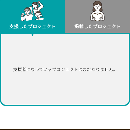
環境・エシカル
山形
福島
人権・マイノリティ
関東
災害
社会貢献
茨城
栃木
群馬
埼玉
千葉
支援したプロジェクト
掲載したプロジェクト
北海道・東北
東京
神奈川
地域からさがす
北海道
中部
青森
新潟
富山
石川
福井
山梨
岩手
長野
岐阜
静岡
愛知
宮城
近畿
支援者になっているプロジェクトはまだありません。
秋田
三重
滋賀
京都
大阪
兵庫
山形
奈良
和歌山
中国
福島
鳥取
島根
岡山
広島
山口
関東
茨城
四国
栃木
徳島
香川
愛媛
高知
九州・沖縄
群馬