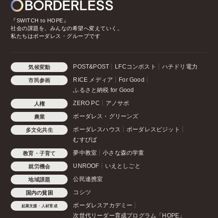
『SWITCH to HOPE』
社会の課題を、みんなの希望へ変えていく。
私たちはボーダレス・グループです
POST&POST
LFCコンポスト
ハチドリ電力
気候変動
RICE メディア
For Good
市民参画
ふるさと納税 for Good
ZERO PC
アノサポ
人権
ボーダレス・グリーンズ
農業
ボーダレスハウス
ボーダレスビジット
多文化共生
むすびば
夢中教室
小さな森の学童
教育・子育て
UNROOF
いえとしごと
就労機会
公民連携室
地域課題
コシツ
国内の貧困
ボーダレスアカデミー
起業支援・人材育成
次世代リーダー育成プログラム「HOPE」