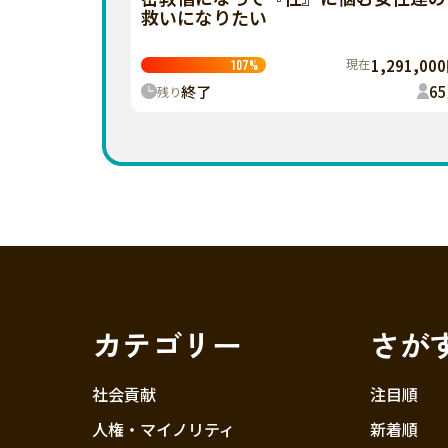
救いになりたい
現在
1,291,00
107
%
終了
65
残り
カテゴリー
さが
社会貢献
注目順
人権・マイノリティ
新着順