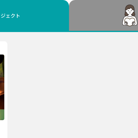
鳥取
島根
岡山
広島
山口
ロジェクト
徳島
香川
愛媛
高知
福岡
佐賀
長崎
熊本
大分
宮崎
鹿児島
沖縄