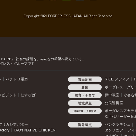
Copyright 2021 BORDERLESS JAPAN All Right Reserved
o HOPE』
社会の課題を、みんなの希望へ変えていく。
ダレス・グループです
ト
ハチドリ電力
RICE メディア
F
市民参画
ボーダレス・グリ
農業
スビジット
むすびば
夢中教室
小さな
教育・子育て
公民連携室
地域課題
ボーダレスアカデ
起業支援・人材育成
次世代リーダー育
フリカシアバター
バングラデシュ
海外拠点
actory
TAO's NATIVE CHICKEN
タンザニア
フィ
セネガル
ケニア