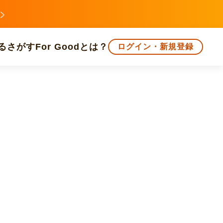
る
さがす
For Goodとは？
ログイン・新規登録
文化
環境・エシカル
人権・マイノリティ
知