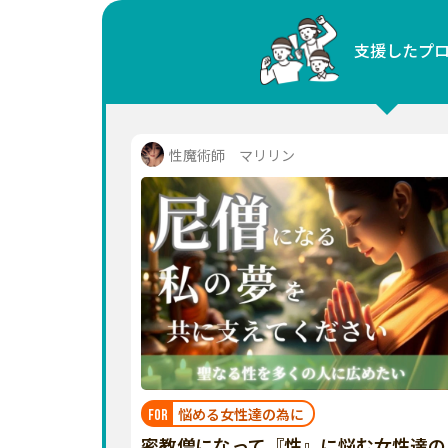
中国
支援したプ
四国
九州・沖縄
性魔術師 マリリン
悩める女性達の為に
FOR
密教僧になって『性』に悩む女性達の