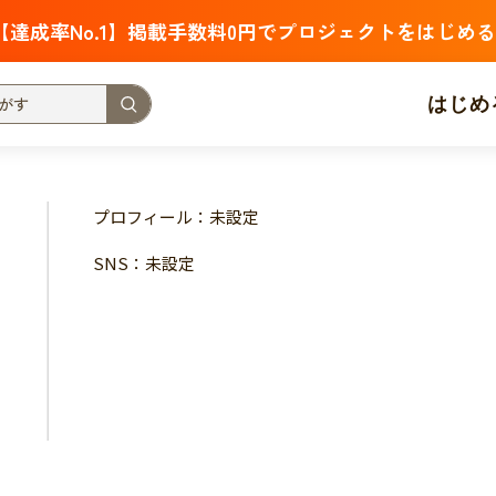
【達成率No.1】掲載手数料0円でプロジェクトをはじめる
はじめ
支援金額が多い
支援人数が多い
終了日が近い
プロフィール：未設定
・福祉
子ども・教育
動物
地域活性
フード・農業
SNS：未設定
北海道
青森
岩手
宮城
秋田
山形
福島
茨城
栃木
群馬
埼玉
千葉
東京
神奈川
新潟
富山
石川
福井
山梨
長野
岐阜
静岡
愛
三重
滋賀
京都
大阪
兵庫
奈良
和歌山