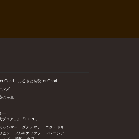
or Good
ふるさと納税 for Good
ーンズ
森の学童
ミー
成プログラム「HOPE」
ミャンマー
グアテマラ
エクアドル
リピン
ブルキナファソ
マレーシア
タイ
韓国
台湾