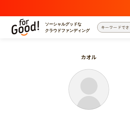
ソーシャルグッドな
クラウドファンディング
プロジェクトからさがす
注目
新着
カオル
カテゴリーからさがす
国際協力
医療
災害
社会貢献
北海道・東北
地域からさがす
関東
中部
近畿