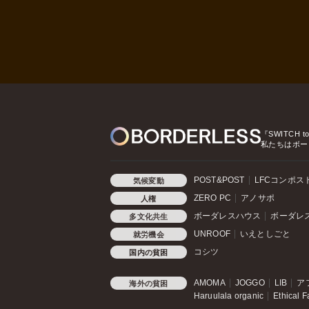
『SWITCH t
私たちはボー
POST&POST
LFCコンポス
気候変動
ZERO PC
アノサポ
人権
ボーダレスハウス
ボーダレ
多文化共生
UNROOF
いえとしごと
就労機会
コシツ
国内の貧困
AMOMA
JOGGO
LIB
ア
海外の貧困
Haruulala organic
Ethical F