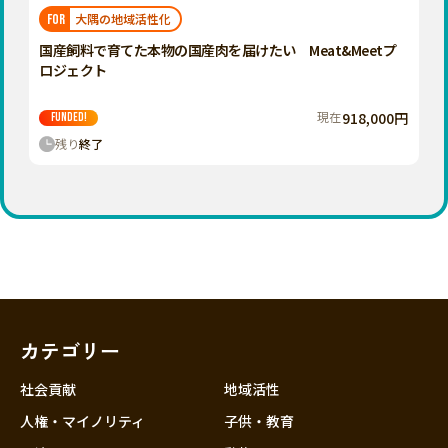
福岡
佐賀
長崎
熊本
大分
埼玉
大隅の地域活性化
FOR
宮崎
鹿児島
沖縄
千葉
国産飼料で育てた本物の国産肉を届けたい Meat&Meetプ
ロジェクト
東京
神奈川
現在
918,000円
FUNDED!
中部
残り
終了
新潟
富山
石川
福井
山梨
長野
カテゴリー
岐阜
静岡
社会貢献
地域活性
愛知
人権・マイノリティ
子供・教育