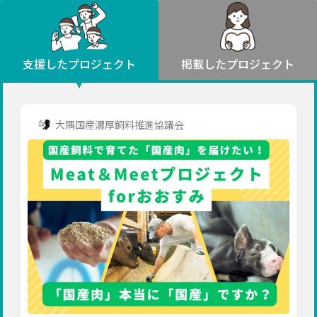
環境・エシカル
山形
福島
人権・マイノリティ
関東
災害
社会貢献
茨城
栃木
群馬
埼玉
千葉
支援したプロジェクト
掲載したプロジェクト
北海道・東北
東京
神奈川
地域からさがす
北海道
中部
青森
新潟
富山
石川
福井
山梨
大隅国産濃厚飼料推進協議会
岩手
長野
岐阜
静岡
愛知
宮城
近畿
秋田
三重
滋賀
京都
大阪
兵庫
山形
奈良
和歌山
中国
福島
鳥取
島根
岡山
広島
山口
関東
茨城
四国
栃木
徳島
香川
愛媛
高知
九州・沖縄
群馬