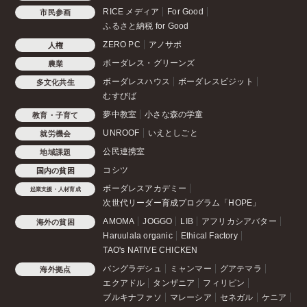
RICE メディア
For Good
市民参画
ふるさと納税 for Good
ZERO PC
アノサポ
人権
ボーダレス・グリーンズ
農業
ボーダレスハウス
ボーダレスビジット
多文化共生
むすびば
夢中教室
小さな森の学童
教育・子育て
UNROOF
いえとしごと
就労機会
公民連携室
地域課題
コシツ
国内の貧困
ボーダレスアカデミー
起業支援・人材育成
次世代リーダー育成プログラム「HOPE」
AMOMA
JOGGO
LIB
アフリカシアバター
海外の貧困
Haruulala organic
Ethical Factory
TAO's NATIVE CHICKEN
バングラデシュ
ミャンマー
グアテマラ
海外拠点
エクアドル
タンザニア
フィリピン
ブルキナファソ
マレーシア
セネガル
ケニア