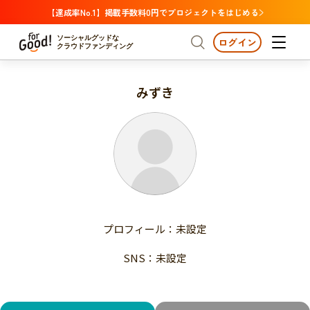
【達成率No.1】掲載手数料0円でプロジェクトをはじめる
ソーシャルグッドな
ログイン
クラウドファンディング
みずき
プロジェクトからさがす
注目
新着
支援金額が多い
プロジェクトからさがす
注目
新着
支援人数が多い
終了日が近い
支援金額が多い
カテゴリーからさがす
支援人数が多い
国際協力
医療・福祉
子ども・教育
終了日が近い
動物
地域活性
フード・農業
文化
カテゴリーからさがす
国際協力
プロフィール：未設定
環境・エシカル
人権・マイノリティ
医療・福祉
災害
社会貢献
SNS：未設定
子ども・教育
動物
地域からさがす
地域活性
北海道・東北
フード・農業
文化
北海道
青森
岩手
宮城
秋田