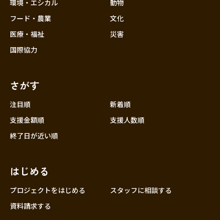
近畿
環境・エシカル
動物
三重
フード・農業
文化
滋賀
医療・福祉
災害
京都
国際協力
大阪
兵庫
さがす
奈良
和歌山
注目順
新着順
中国
支援金額順
支援人数順
鳥取
終了日が近い順
島根
岡山
はじめる
広島
山口
プロジェクトをはじめる
スタッフに相談する
四国
資料請求する
徳島