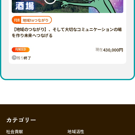
近畿
三重
滋賀
地域toつながり
FOR
京都
【地域のつながり】、そして大切なコミュニケーションの場
大阪
を作り未来へつなげる
兵庫
現在
430,000円
FUNDED!
奈良
残り
終了
和歌山
中国
鳥取
島根
岡山
広島
山口
カテゴリー
四国
徳島
社会貢献
地域活性