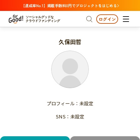
【達成率No.1】掲載手数料0円でプロジェクトをはじめる
ソーシャルグッドな
ログイン
クラウドファンディング
久保田哲
プロジェクトからさがす
注目
新着
支援金額が多い
プロジェクトからさがす
注目
新着
支援人数が多い
終了日が近い
支援金額が多い
カテゴリーからさがす
支援人数が多い
国際協力
医療・福祉
子ども・教育
終了日が近い
動物
地域活性
フード・農業
文化
カテゴリーからさがす
国際協力
プロフィール：未設定
環境・エシカル
人権・マイノリティ
医療・福祉
災害
社会貢献
SNS：未設定
子ども・教育
動物
地域からさがす
地域活性
北海道・東北
フード・農業
文化
北海道
青森
岩手
宮城
秋田