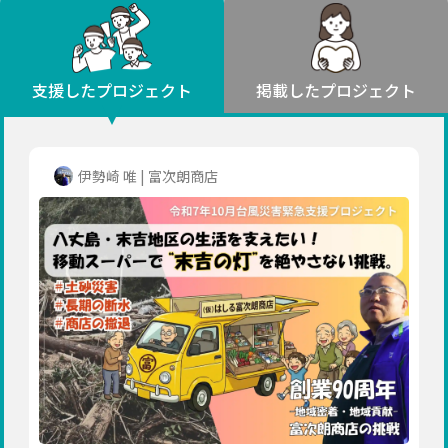
環境・エシカル
山形
福島
人権・マイノリティ
関東
災害
社会貢献
茨城
栃木
群馬
埼玉
千葉
支援したプロジェクト
掲載したプロジェクト
北海道・東北
東京
神奈川
地域からさがす
北海道
中部
青森
新潟
富山
石川
福井
山梨
伊勢崎 唯 | 富次朗商店
岩手
長野
岐阜
静岡
愛知
宮城
近畿
秋田
三重
滋賀
京都
大阪
兵庫
山形
奈良
和歌山
中国
福島
鳥取
島根
岡山
広島
山口
関東
茨城
四国
栃木
徳島
香川
愛媛
高知
九州・沖縄
群馬