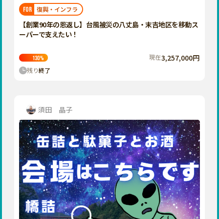
福岡
佐賀
長崎
熊本
大分
埼玉
復興・インフラ
FOR
宮崎
鹿児島
沖縄
千葉
【創業90年の恩返し】台風被災の八丈島・末吉地区を移動ス
ーパーで支えたい！
東京
神奈川
現在
3,257,000円
130
%
中部
残り
終了
新潟
富山
石川
須田 晶子
福井
山梨
長野
岐阜
静岡
愛知