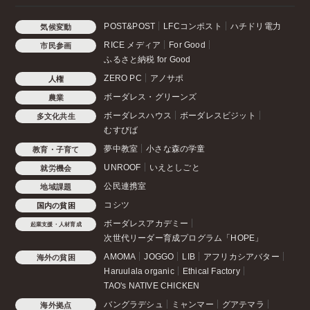
POST&POST
LFCコンポスト
ハチドリ電力
気候変動
RICE メディア
For Good
市民参画
ふるさと納税 for Good
ZERO PC
アノサポ
人権
ボーダレス・グリーンズ
農業
ボーダレスハウス
ボーダレスビジット
多文化共生
むすびば
夢中教室
小さな森の学童
教育・子育て
UNROOF
いえとしごと
就労機会
公民連携室
地域課題
コシツ
国内の貧困
ボーダレスアカデミー
起業支援・人材育成
次世代リーダー育成プログラム「HOPE」
AMOMA
JOGGO
LIB
アフリカシアバター
海外の貧困
Haruulala organic
Ethical Factory
TAO's NATIVE CHICKEN
バングラデシュ
ミャンマー
グアテマラ
海外拠点