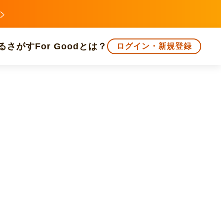
る
さがす
For Goodとは？
ログイン・新規登録
文化
環境・エシカル
人権・マイノリティ
知