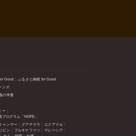
or Good
ふるさと納税 for Good
ーンズ
森の学童
ミー
成プログラム「HOPE」
ミャンマー
グアテマラ
エクアドル
リピン
ブルキナファソ
マレーシア