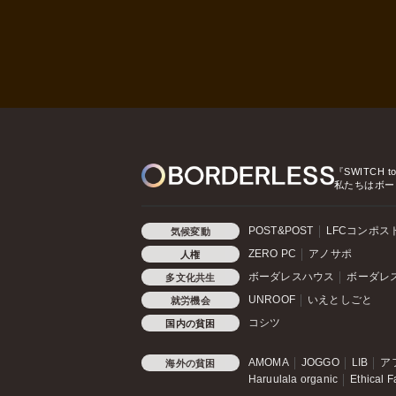
『SWITCH t
私たちはボー
POST&POST
LFCコンポス
気候変動
ZERO PC
アノサポ
人権
ボーダレスハウス
ボーダレ
多文化共生
UNROOF
いえとしごと
就労機会
コシツ
国内の貧困
AMOMA
JOGGO
LIB
ア
海外の貧困
Haruulala organic
Ethical F