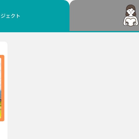
鳥取
島根
岡山
広島
山口
ロジェクト
徳島
香川
愛媛
高知
福岡
佐賀
長崎
熊本
大分
宮崎
鹿児島
沖縄