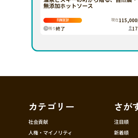
無添加ホットソース
現在
115,00
FUNDED!
終了
17
残り
カテゴリー
さが
社会貢献
注目順
人権・マイノリティ
新着順