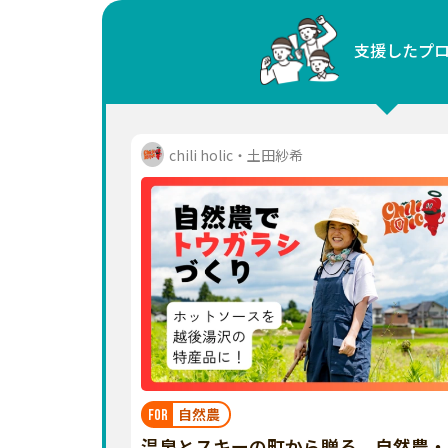
中国
支援したプ
四国
九州・沖縄
chili holic・土田紗希
自然農
FOR
温泉とスキーの町から贈る、自然農・