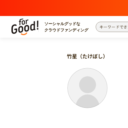
ソーシャルグッドな
クラウドファンディング
プロジェクトからさがす
注目
新着
竹星（たけぼし）
カテゴリーからさがす
国際協力
医療
災害
社会貢献
北海道・東北
地域からさがす
関東
中部
近畿