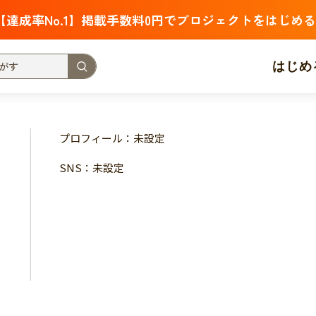
【達成率No.1】掲載手数料0円でプロジェクトをはじめる
はじめ
支援金額が多い
支援人数が多い
終了日が近い
プロフィール：未設定
・福祉
子ども・教育
動物
地域活性
フード・農業
SNS：未設定
北海道
青森
岩手
宮城
秋田
山形
福島
茨城
栃木
群馬
埼玉
千葉
東京
神奈川
新潟
富山
石川
福井
山梨
長野
岐阜
静岡
愛
三重
滋賀
京都
大阪
兵庫
奈良
和歌山