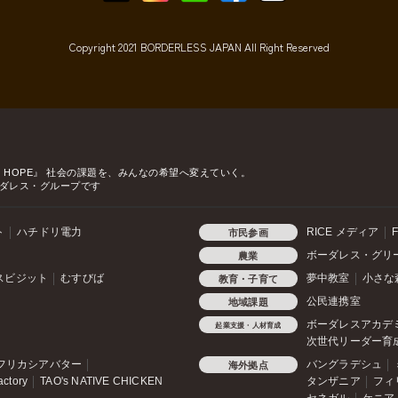
Copyright 2021 BORDERLESS JAPAN All Right Reserved
o HOPE』
社会の課題を、みんなの希望へ変えていく。
ダレス・グループです
ト
ハチドリ電力
RICE メディア
F
市民参画
ボーダレス・グリ
農業
スビジット
むすびば
夢中教室
小さな
教育・子育て
公民連携室
地域課題
ボーダレスアカデ
起業支援・人材育成
次世代リーダー育
フリカシアバター
バングラデシュ
海外拠点
actory
TAO's NATIVE CHICKEN
タンザニア
フィ