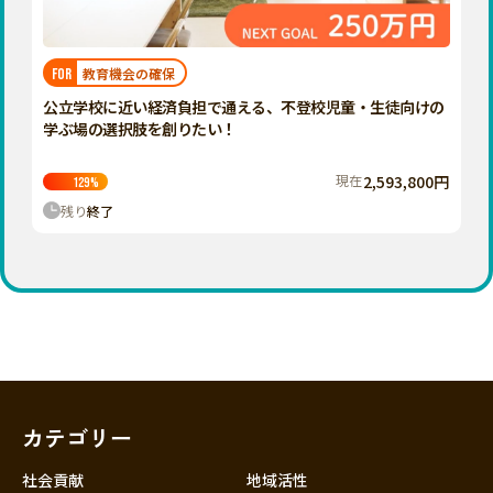
近畿
三重
滋賀
教育機会の確保
FOR
京都
公立学校に近い経済負担で通える、不登校児童・生徒向けの
大阪
学ぶ場の選択肢を創りたい！
兵庫
現在
2,593,800円
129
%
奈良
残り
終了
和歌山
中国
鳥取
島根
岡山
広島
山口
カテゴリー
四国
徳島
社会貢献
地域活性