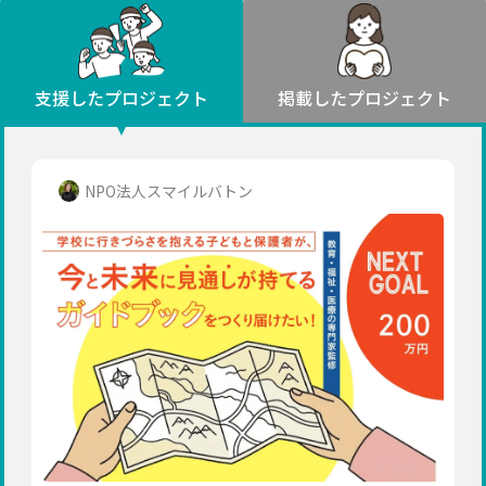
環境・エシカル
山形
福島
人権・マイノリティ
関東
災害
社会貢献
茨城
栃木
群馬
埼玉
千葉
支援したプロジェクト
掲載したプロジェクト
北海道・東北
東京
神奈川
地域からさがす
北海道
中部
青森
新潟
富山
石川
福井
山梨
NPO法人スマイルバトン
岩手
長野
岐阜
静岡
愛知
宮城
近畿
秋田
三重
滋賀
京都
大阪
兵庫
山形
奈良
和歌山
中国
福島
鳥取
島根
岡山
広島
山口
関東
茨城
四国
栃木
徳島
香川
愛媛
高知
九州・沖縄
群馬