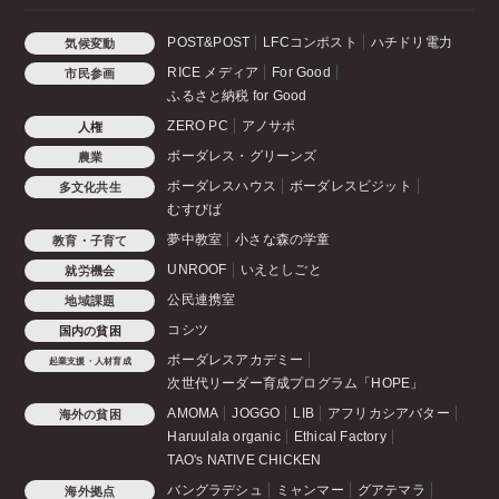
POST&POST
LFCコンポスト
ハチドリ電力
気候変動
RICE メディア
For Good
市民参画
ふるさと納税 for Good
ZERO PC
アノサポ
人権
ボーダレス・グリーンズ
農業
ボーダレスハウス
ボーダレスビジット
多文化共生
むすびば
夢中教室
小さな森の学童
教育・子育て
UNROOF
いえとしごと
就労機会
公民連携室
地域課題
コシツ
国内の貧困
ボーダレスアカデミー
起業支援・人材育成
次世代リーダー育成プログラム「HOPE」
AMOMA
JOGGO
LIB
アフリカシアバター
海外の貧困
Haruulala organic
Ethical Factory
TAO's NATIVE CHICKEN
バングラデシュ
ミャンマー
グアテマラ
海外拠点