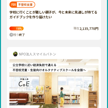
福岡
佐賀
長崎
熊本
大分
埼玉
不登校支援
FOR
宮崎
鹿児島
沖縄
千葉
学校に行くことが難しい親子が、今と未来に見通しが持てる
ガイドブックを作り届けたい
東京
神奈川
現在
2,135,770円
118
%
中部
残り
終了
新潟
富山
石川
NPO法人スマイルバトン
福井
山梨
長野
岐阜
静岡
愛知