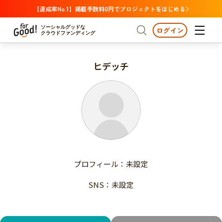
【達成率No.1】掲載手数料0円でプロジェクトをはじめる
ソーシャルグッドな
ログイン
クラウドファンディング
ヒデッチ
プロジェクトからさがす
注目
新着
支援金額が多い
プロジェクトからさがす
注目
新着
支援人数が多い
終了日が近い
支援金額が多い
カテゴリーからさがす
支援人数が多い
国際協力
医療・福祉
子ども・教育
終了日が近い
動物
地域活性
フード・農業
文化
カテゴリーからさがす
国際協力
プロフィール：未設定
環境・エシカル
人権・マイノリティ
医療・福祉
災害
社会貢献
SNS：未設定
子ども・教育
動物
地域からさがす
地域活性
北海道・東北
フード・農業
文化
北海道
青森
岩手
宮城
秋田