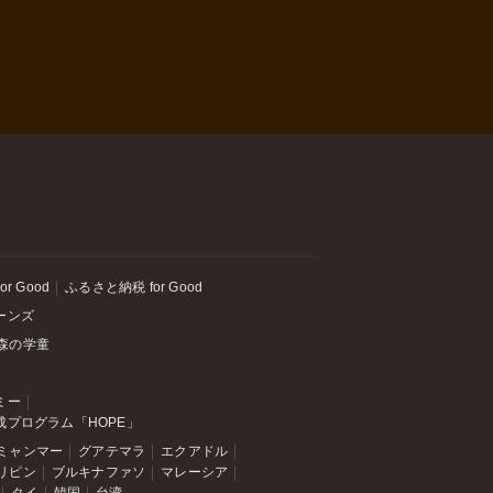
or Good
ふるさと納税 for Good
ーンズ
森の学童
ミー
成プログラム「HOPE」
ミャンマー
グアテマラ
エクアドル
リピン
ブルキナファソ
マレーシア