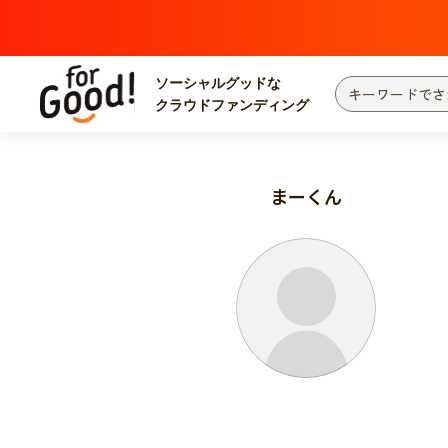
ソーシャルグッドな
クラウドファンディング
プロジェクトからさがす
注目
新着
まーくん
カテゴリーからさがす
国際協力
医療
災害
社会貢献
北海道・東北
地域からさがす
関東
中部
近畿