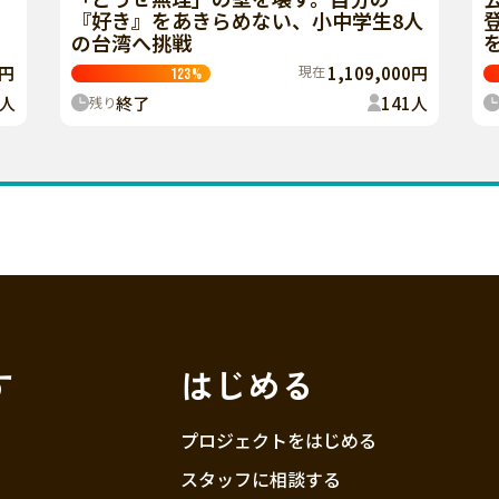
『好き』をあきらめない、小中学生8人
の台湾へ挑戦
0円
現在
1,109,000円
123
%
人
終了
141
人
残り
す
はじめる
プロジェクトをはじめる
スタッフに相談する