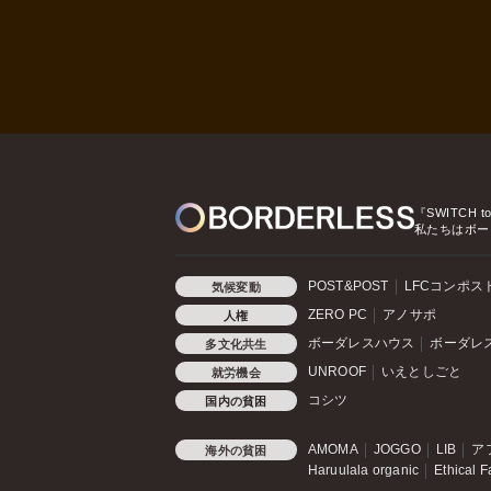
『SWITCH t
私たちはボー
POST&POST
LFCコンポス
気候変動
ZERO PC
アノサポ
人権
ボーダレスハウス
ボーダレ
多文化共生
UNROOF
いえとしごと
就労機会
コシツ
国内の貧困
AMOMA
JOGGO
LIB
ア
海外の貧困
Haruulala organic
Ethical F