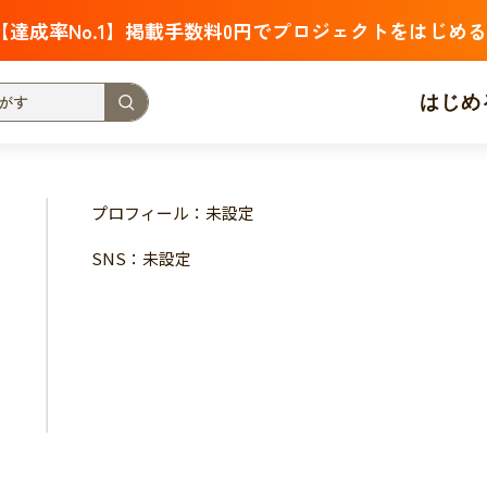
【達成率No.1】掲載手数料0円でプロジェクトをはじめる
はじめ
支援金額が多い
支援人数が多い
終了日が近い
プロフィール：未設定
・福祉
子ども・教育
動物
地域活性
フード・農業
SNS：未設定
北海道
青森
岩手
宮城
秋田
山形
福島
茨城
栃木
群馬
埼玉
千葉
東京
神奈川
新潟
富山
石川
福井
山梨
長野
岐阜
静岡
愛
三重
滋賀
京都
大阪
兵庫
奈良
和歌山