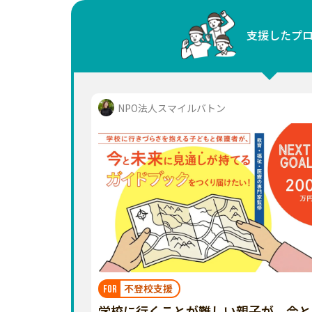
中国
支援したプ
四国
九州・沖縄
NPO法人スマイルバトン
不登校支援
FOR
学校に行くことが難しい親子が、今と