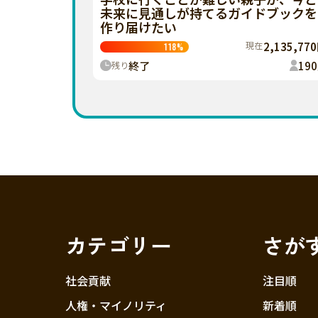
未来に見通しが持てるガイドブックを
作り届けたい
現在
2,135,77
118
%
終了
190
残り
カテゴリー
さが
社会貢献
注目順
人権・マイノリティ
新着順