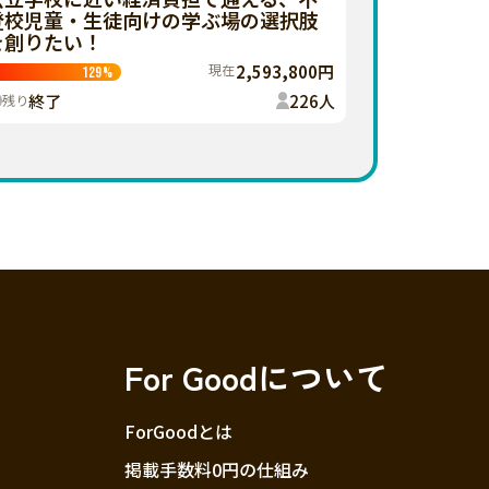
登校児童・生徒向けの学ぶ場の選択肢
を創りたい！
現在
2,593,800円
129
%
終了
226
人
残り
For Goodについて
ForGoodとは
掲載手数料0円の仕組み