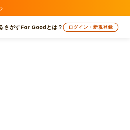
る
さがす
For Goodとは？
ログイン・新規登録
文化
環境・エシカル
人権・マイノリティ
知