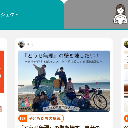
鳥取
島根
岡山
広島
山口
ロジェクト
徳島
香川
愛媛
高知
福岡
佐賀
長崎
熊本
大分
宮崎
鹿児島
沖縄
らく
子どもたちの挑戦
FOR
F
「どうせ無理」の壁を壊す。自分の