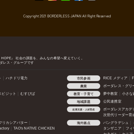
Copyright 2021 BORDERLESS JAPAN All Right Reserved
o HOPE』
社会の課題を、みんなの希望へ変えていく。
ダレス・グループです
ト
ハチドリ電力
RICE メディア
F
市民参画
ボーダレス・グリ
農業
スビジット
むすびば
夢中教室
小さな
教育・子育て
公民連携室
地域課題
ボーダレスアカデ
起業支援・人材育成
次世代リーダー育
フリカシアバター
バングラデシュ
海外拠点
actory
TAO's NATIVE CHICKEN
タンザニア
フィ