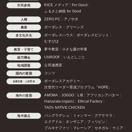
RICE メディア
For Good
市民参画
ふるさと納税 for Good
ZERO PC
アノサポ
人権
ボーダレス・グリーンズ
農業
ボーダレスハウス
ボーダレスビジット
多文化共生
むすびば
夢中教室
小さな森の学童
教育・子育て
UNROOF
いえとしごと
就労機会
公民連携室
地域課題
コシツ
国内の貧困
ボーダレスアカデミー
起業支援・人材育成
次世代リーダー育成プログラム「HOPE」
AMOMA
JOGGO
LIB
アフリカシアバター
海外の貧困
Haruulala organic
Ethical Factory
TAO's NATIVE CHICKEN
バングラデシュ
ミャンマー
グアテマラ
海外拠点
エクアドル
タンザニア
フィリピン
ブルキナファソ
マレーシア
セネガル
ケニア