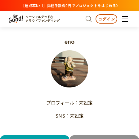
【達成率No.1】掲載手数料0円でプロジェクトをはじめる
ソーシャルグッドな
ログイン
クラウドファンディング
eno
プロジェクトからさがす
注目
新着
支援金額が多い
プロジェクトからさがす
注目
新着
支援人数が多い
終了日が近い
支援金額が多い
カテゴリーからさがす
支援人数が多い
国際協力
医療・福祉
子ども・教育
終了日が近い
動物
地域活性
フード・農業
文化
カテゴリーからさがす
国際協力
プロフィール：未設定
環境・エシカル
人権・マイノリティ
医療・福祉
災害
社会貢献
SNS：未設定
子ども・教育
動物
地域からさがす
地域活性
北海道・東北
フード・農業
文化
北海道
青森
岩手
宮城
秋田