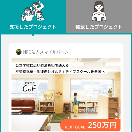
環境・エシカル
山形
福島
人権・マイノリティ
関東
災害
社会貢献
茨城
栃木
群馬
埼玉
千葉
支援したプロジェクト
掲載したプロジェクト
北海道・東北
東京
神奈川
地域からさがす
北海道
中部
青森
新潟
富山
石川
福井
山梨
NPO法人スマイルバトン
岩手
長野
岐阜
静岡
愛知
宮城
近畿
秋田
三重
滋賀
京都
大阪
兵庫
山形
奈良
和歌山
中国
福島
鳥取
島根
岡山
広島
山口
関東
茨城
四国
栃木
徳島
香川
愛媛
高知
九州・沖縄
群馬