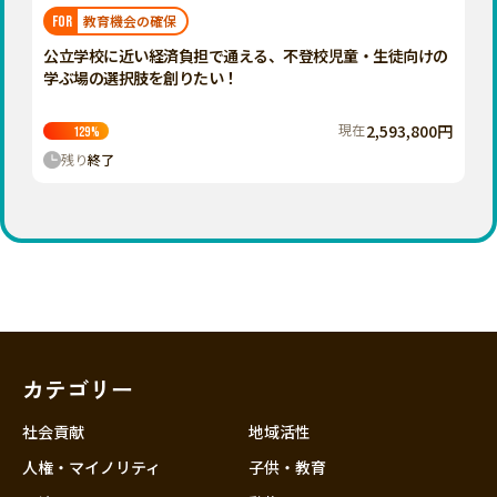
福岡
佐賀
長崎
熊本
大分
埼玉
教育機会の確保
FOR
宮崎
鹿児島
沖縄
千葉
公立学校に近い経済負担で通える、不登校児童・生徒向けの
学ぶ場の選択肢を創りたい！
東京
神奈川
現在
2,593,800円
129
%
中部
残り
終了
新潟
富山
石川
福井
山梨
長野
カテゴリー
岐阜
静岡
社会貢献
地域活性
愛知
人権・マイノリティ
子供・教育