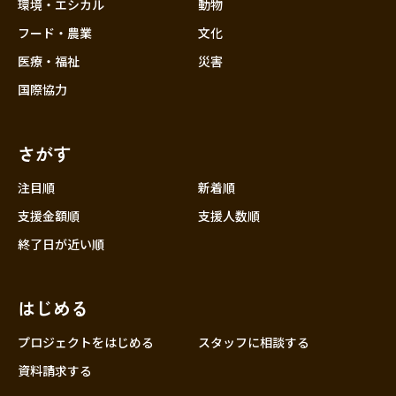
近畿
環境・エシカル
動物
三重
フード・農業
文化
滋賀
医療・福祉
災害
京都
国際協力
大阪
兵庫
さがす
奈良
和歌山
注目順
新着順
中国
支援金額順
支援人数順
鳥取
終了日が近い順
島根
岡山
はじめる
広島
山口
プロジェクトをはじめる
スタッフに相談する
四国
資料請求する
徳島