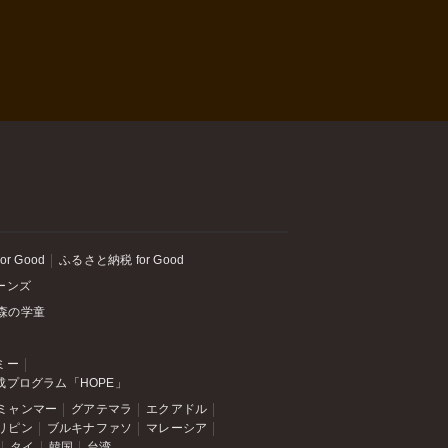
or Good
ふるさと納税 for Good
ーンズ
森の学童
ミー
成プログラム「HOPE」
ミャンマー
グアテマラ
エクアドル
リピン
ブルキナファソ
マレーシア
タイ
韓国
台湾