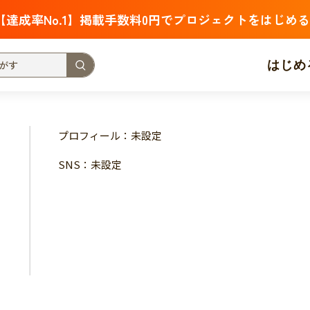
【達成率No.1】掲載手数料0円でプロジェクトをはじめる
はじめ
支援金額が多い
支援人数が多い
終了日が近い
プロフィール：未設定
・福祉
子ども・教育
動物
地域活性
フード・農業
SNS：未設定
北海道
青森
岩手
宮城
秋田
山形
福島
茨城
栃木
群馬
埼玉
千葉
東京
神奈川
新潟
富山
石川
福井
山梨
長野
岐阜
静岡
愛
三重
滋賀
京都
大阪
兵庫
奈良
和歌山