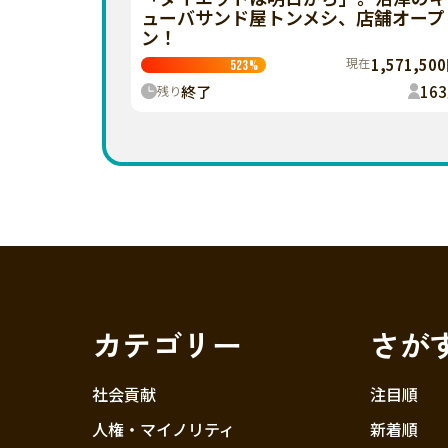
ューバサンド屋トンメシ、店舗オープ
ン！
現在
1,571,50
523
%
終了
163
残り
カテゴリー
さが
社会貢献
注目順
人権・マイノリティ
新着順