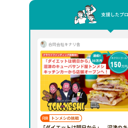
中国
支援したプ
四国
九州・沖縄
合同会社キナリ舎
トンメシの挑戦
FOR
「ダイエットは明日から」。沼津のキ