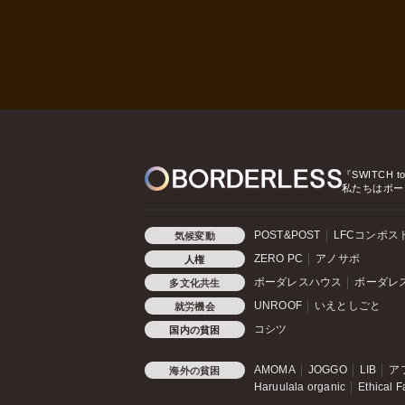
『SWITCH t
私たちはボー
POST&POST
LFCコンポス
気候変動
ZERO PC
アノサポ
人権
ボーダレスハウス
ボーダレ
多文化共生
UNROOF
いえとしごと
就労機会
コシツ
国内の貧困
AMOMA
JOGGO
LIB
ア
海外の貧困
Haruulala organic
Ethical F