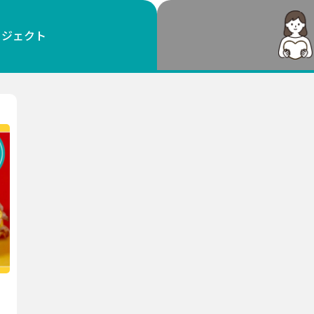
鳥取
島根
岡山
広島
山口
ロジェクト
徳島
香川
愛媛
高知
福岡
佐賀
長崎
熊本
大分
宮崎
鹿児島
沖縄