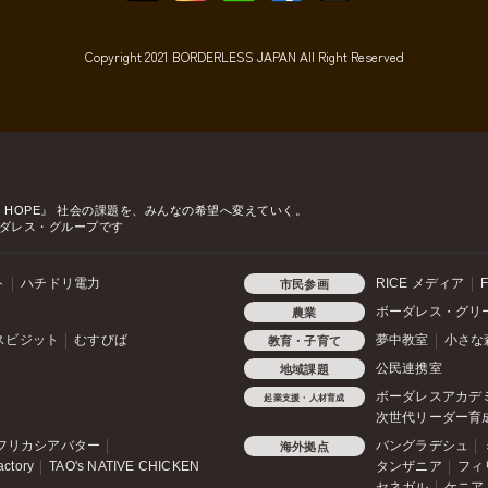
Copyright 2021 BORDERLESS JAPAN All Right Reserved
o HOPE』
社会の課題を、みんなの希望へ変えていく。
ダレス・グループです
ト
ハチドリ電力
RICE メディア
F
市民参画
ボーダレス・グリ
農業
スビジット
むすびば
夢中教室
小さな
教育・子育て
公民連携室
地域課題
ボーダレスアカデ
起業支援・人材育成
次世代リーダー育
フリカシアバター
バングラデシュ
海外拠点
actory
TAO's NATIVE CHICKEN
タンザニア
フィ
セネガル
ケニア