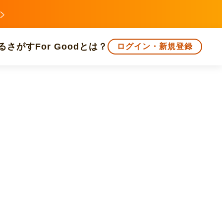
る
さがす
For Goodとは？
ログイン・新規登録
文化
環境・エシカル
人権・マイノリティ
知