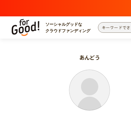
ソーシャルグッドな
クラウドファンディング
プロジェクトからさがす
注目
新着
あんどう
カテゴリーからさがす
国際協力
医療
災害
社会貢献
北海道・東北
地域からさがす
関東
中部
近畿