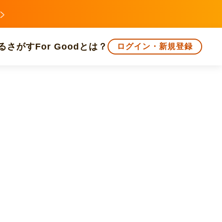
る
さがす
For Goodとは？
ログイン・新規登録
文化
環境・エシカル
人権・マイノリティ
知