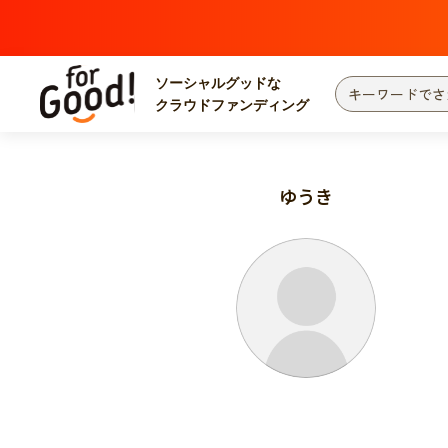
ソーシャルグッドな
クラウドファンディング
プロジェクトからさがす
注目
新着
ゆうき
カテゴリーからさがす
国際協力
医療
災害
社会貢献
北海道・東北
地域からさがす
関東
中部
近畿