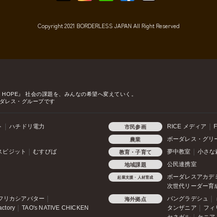
Copyright 2021 BORDERLESS JAPAN All Right Reserved
o HOPE』
社会の課題を、みんなの希望へ変えていく。
ダレス・グループです
ト
ハチドリ電力
RICE メディア
F
市民参画
ボーダレス・グリ
農業
スビジット
むすびば
夢中教室
小さな
教育・子育て
公民連携室
地域課題
ボーダレスアカデ
起業支援・人材育成
次世代リーダー育
フリカシアバター
バングラデシュ
海外拠点
actory
TAO's NATIVE CHICKEN
タンザニア
フィ