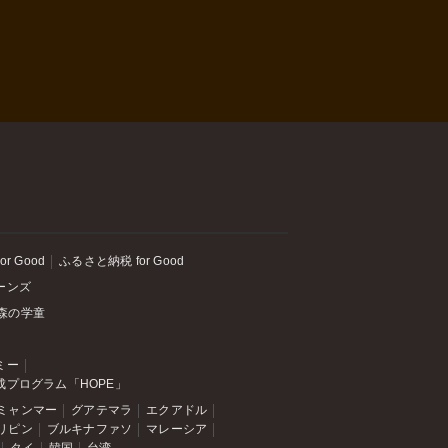
or Good
ふるさと納税 for Good
ーンズ
森の学童
ミー
成プログラム「HOPE」
ミャンマー
グアテマラ
エクアドル
リピン
ブルキナファソ
マレーシア