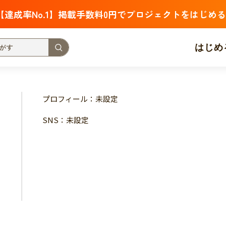
【達成率No.1】掲載手数料0円でプロジェクトをはじめる
はじめ
支援金額が多い
支援人数が多い
終了日が近い
プロフィール：未設定
・福祉
子ども・教育
動物
地域活性
フード・農業
SNS：未設定
北海道
青森
岩手
宮城
秋田
山形
福島
茨城
栃木
群馬
埼玉
千葉
東京
神奈川
新潟
富山
石川
福井
山梨
長野
岐阜
静岡
愛
三重
滋賀
京都
大阪
兵庫
奈良
和歌山