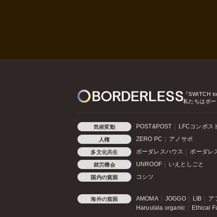
『SWITCH t
私たちはボー
POST&POST
LFCコンポス
気候変動
ZERO PC
アノサポ
人権
ボーダレスハウス
ボーダレ
多文化共生
UNROOF
いえとしごと
就労機会
コシツ
国内の貧困
AMOMA
JOGGO
LIB
ア
海外の貧困
Haruulala organic
Ethical F