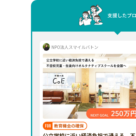
中国
支援したプ
四国
九州・沖縄
NPO法人スマイルバトン
教育機会の確保
FOR
公立学校に近い経済負担で通える、不