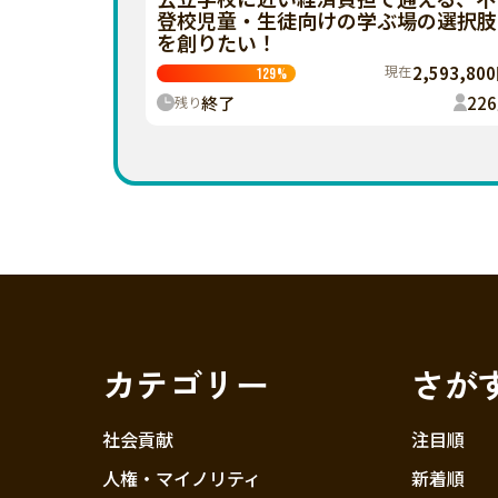
登校児童・生徒向けの学ぶ場の選択肢
を創りたい！
現在
2,593,80
129
%
終了
226
残り
カテゴリー
さが
社会貢献
注目順
人権・マイノリティ
新着順