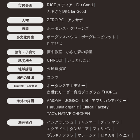
RICE メディア
For Good
市民参画
ふるさと納税 for Good
ZERO PC
アノサポ
人権
ボーダレス・グリーンズ
農業
ボーダレスハウス
ボーダレスビジット
多文化共生
むすびば
夢中教室
小さな森の学童
教育・子育て
UNROOF
いえとしごと
就労機会
公民連携室
地域課題
コシツ
国内の貧困
ボーダレスアカデミー
起業支援・人材育成
次世代リーダー育成プログラム「HOPE」
AMOMA
JOGGO
LIB
アフリカシアバター
海外の貧困
Haruulala organic
Ethical Factory
TAO's NATIVE CHICKEN
バングラデシュ
ミャンマー
グアテマラ
海外拠点
エクアドル
タンザニア
フィリピン
ブルキナファソ
マレーシア
セネガル
ケニア