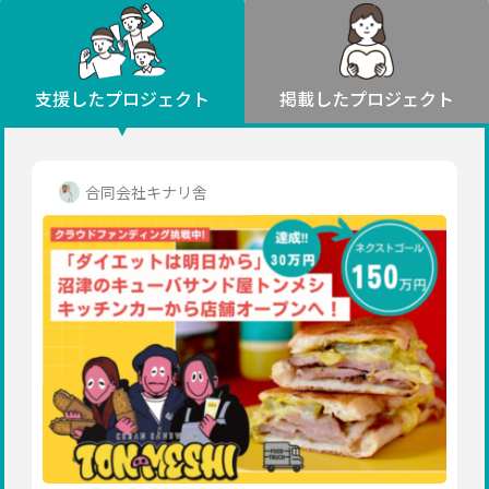
環境・エシカル
山形
福島
人権・マイノリティ
関東
災害
社会貢献
茨城
栃木
群馬
埼玉
千葉
支援したプロジェクト
掲載したプロジェクト
北海道・東北
東京
神奈川
地域からさがす
北海道
中部
青森
新潟
富山
石川
福井
山梨
合同会社キナリ舎
岩手
長野
岐阜
静岡
愛知
宮城
近畿
秋田
三重
滋賀
京都
大阪
兵庫
山形
奈良
和歌山
中国
福島
鳥取
島根
岡山
広島
山口
関東
茨城
四国
栃木
徳島
香川
愛媛
高知
九州・沖縄
群馬