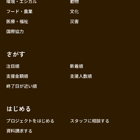
近畿
環境・エシカル
動物
三重
フード・農業
文化
滋賀
医療・福祉
災害
京都
国際協力
大阪
兵庫
さがす
奈良
和歌山
注目順
新着順
中国
支援金額順
支援人数順
鳥取
終了日が近い順
島根
岡山
はじめる
広島
山口
プロジェクトをはじめる
スタッフに相談する
四国
資料請求する
徳島