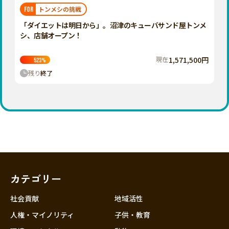
福岡
佐賀
長崎
熊本
大分
埼玉
トンメシの挑戦
FOR
宮崎
鹿児島
沖縄
千葉
「ダイエットは明日から」。沼津のキューバサンド屋トンメ
シ、店舗オープン！
東京
神奈川
現在
1,571,500円
523
%
中部
残り
終了
新潟
富山
石川
福井
山梨
長野
カテゴリー
岐阜
静岡
社会貢献
地域活性
愛知
人権・マイノリティ
子供・教育