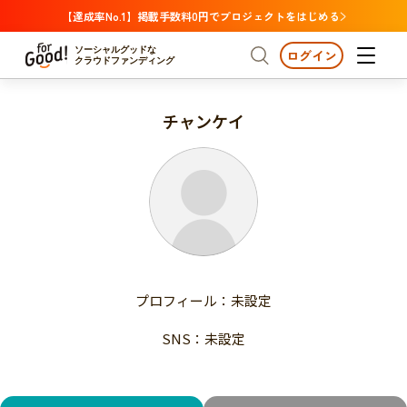
【達成率No.1】掲載手数料0円でプロジェクトをはじめる
ソーシャルグッドな
ログイン
クラウドファンディング
チャンケイ
プロジェクトからさがす
注目
新着
支援金額が多い
プロジェクトからさがす
注目
新着
支援人数が多い
終了日が近い
支援金額が多い
カテゴリーからさがす
支援人数が多い
国際協力
医療・福祉
子ども・教育
終了日が近い
動物
地域活性
フード・農業
文化
カテゴリーからさがす
国際協力
プロフィール：未設定
環境・エシカル
人権・マイノリティ
医療・福祉
災害
社会貢献
SNS：未設定
子ども・教育
動物
地域からさがす
地域活性
北海道・東北
フード・農業
文化
北海道
青森
岩手
宮城
秋田