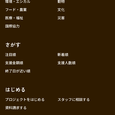
近畿
環境・エシカル
動物
三重
フード・農業
文化
滋賀
医療・福祉
災害
京都
国際協力
大阪
兵庫
さがす
奈良
和歌山
注目順
新着順
中国
支援金額順
支援人数順
鳥取
終了日が近い順
島根
岡山
はじめる
広島
山口
プロジェクトをはじめる
スタッフに相談する
四国
資料請求する
徳島