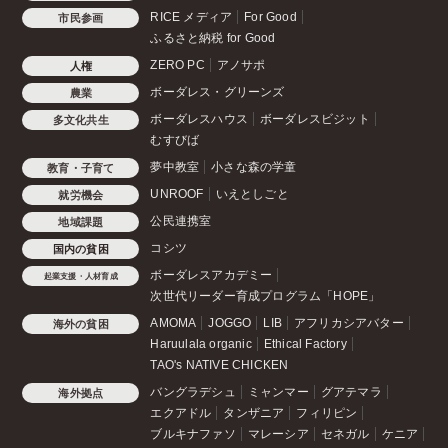
RICE メディア
For Good
市民参画
ふるさと納税 for Good
ZERO PC
アノサポ
人権
ボーダレス・グリーンズ
農業
ボーダレスハウス
ボーダレスビジット
多文化共生
むすびば
夢中教室
小さな森の学童
教育・子育て
UNROOF
いえとしごと
就労機会
公民連携室
地域課題
コシツ
国内の貧困
ボーダレスアカデミー
起業支援・人材育成
次世代リーダー育成プログラム「HOPE」
AMOMA
JOGGO
LIB
アフリカシアバター
海外の貧困
Haruulala organic
Ethical Factory
TAO's NATIVE CHICKEN
バングラデシュ
ミャンマー
グアテマラ
海外拠点
エクアドル
タンザニア
フィリピン
ブルキナファソ
マレーシア
セネガル
ケニア