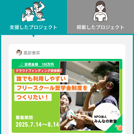
環境・エシカル
山形
福島
人権・マイノリティ
関東
災害
社会貢献
茨城
栃木
群馬
埼玉
千葉
支援したプロジェクト
掲載したプロジェクト
北海道・東北
東京
神奈川
地域からさがす
北海道
中部
青森
新潟
富山
石川
福井
山梨
髙部春菜
岩手
長野
岐阜
静岡
愛知
宮城
近畿
秋田
三重
滋賀
京都
大阪
兵庫
山形
奈良
和歌山
中国
福島
鳥取
島根
岡山
広島
山口
関東
茨城
四国
栃木
徳島
香川
愛媛
高知
九州・沖縄
群馬