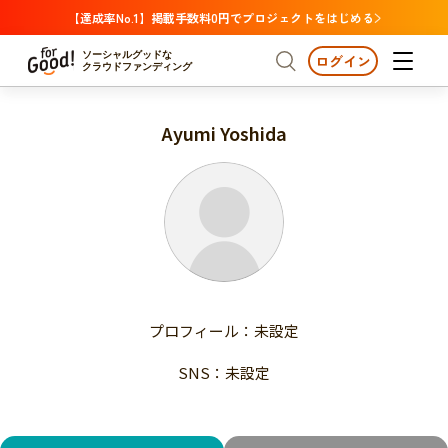
【達成率No.1】掲載手数料0円でプロジェクトをはじめる
ソーシャルグッドな
ログイン
クラウドファンディング
Ayumi Yoshida
プロジェクトからさがす
注目
新着
支援金額が多い
プロジェクトからさがす
注目
新着
支援人数が多い
終了日が近い
支援金額が多い
カテゴリーからさがす
支援人数が多い
国際協力
医療・福祉
子ども・教育
終了日が近い
動物
地域活性
フード・農業
文化
カテゴリーからさがす
国際協力
プロフィール：未設定
環境・エシカル
人権・マイノリティ
医療・福祉
災害
社会貢献
SNS：未設定
子ども・教育
動物
地域からさがす
地域活性
北海道・東北
フード・農業
文化
北海道
青森
岩手
宮城
秋田