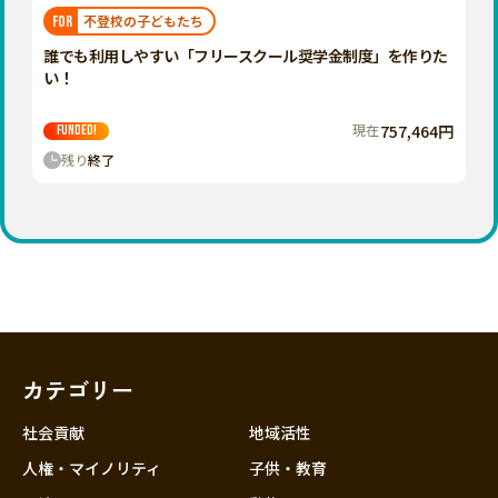
福岡
佐賀
長崎
熊本
大分
埼玉
不登校の子どもたち
FOR
宮崎
鹿児島
沖縄
千葉
誰でも利用しやすい「フリースクール奨学金制度」を作りた
い！
東京
神奈川
現在
757,464円
FUNDED!
中部
残り
終了
新潟
富山
石川
福井
山梨
長野
カテゴリー
岐阜
静岡
社会貢献
地域活性
愛知
人権・マイノリティ
子供・教育