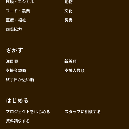
近畿
環境・エシカル
動物
三重
フード・農業
文化
滋賀
医療・福祉
災害
京都
国際協力
大阪
兵庫
さがす
奈良
和歌山
注目順
新着順
中国
支援金額順
支援人数順
鳥取
終了日が近い順
島根
岡山
はじめる
広島
山口
プロジェクトをはじめる
スタッフに相談する
四国
資料請求する
徳島