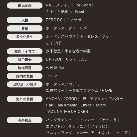
RICE メディア
For Good
市民参画
ふるさと納税 for Good
ZERO PC
アノサポ
人権
ボーダレス・グリーンズ
農業
ボーダレスハウス
ボーダレスビジット
多文化共生
むすびば
夢中教室
小さな森の学童
教育・子育て
UNROOF
いえとしごと
就労機会
公民連携室
地域課題
コシツ
国内の貧困
ボーダレスアカデミー
起業支援・人材育成
次世代リーダー育成プログラム「HOPE」
AMOMA
JOGGO
LIB
アフリカシアバター
海外の貧困
Haruulala organic
Ethical Factory
TAO's NATIVE CHICKEN
バングラデシュ
ミャンマー
グアテマラ
海外拠点
エクアドル
タンザニア
フィリピン
ブルキナファソ
マレーシア
セネガル
ケニア