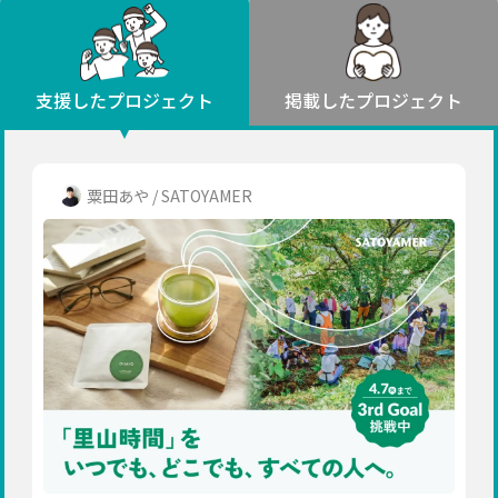
環境・エシカル
山形
福島
人権・マイノリティ
関東
災害
社会貢献
茨城
栃木
群馬
埼玉
千葉
支援したプロジェクト
掲載したプロジェクト
北海道・東北
東京
神奈川
地域からさがす
北海道
中部
青森
新潟
富山
石川
福井
山梨
粟田あや / SATOYAMER
岩手
長野
岐阜
静岡
愛知
宮城
近畿
秋田
三重
滋賀
京都
大阪
兵庫
山形
奈良
和歌山
中国
福島
鳥取
島根
岡山
広島
山口
関東
茨城
四国
栃木
徳島
香川
愛媛
高知
九州・沖縄
群馬