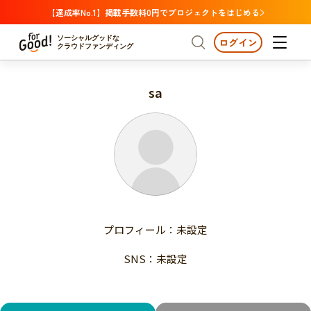
【達成率No.1】掲載手数料0円でプロジェクトをはじめる
ソーシャルグッドな
ログイン
クラウドファンディング
sa
プロジェクトからさがす
注目
新着
支援金額が多い
プロジェクトからさがす
注目
新着
支援人数が多い
終了日が近い
支援金額が多い
カテゴリーからさがす
支援人数が多い
国際協力
医療・福祉
子ども・教育
終了日が近い
動物
地域活性
フード・農業
文化
カテゴリーからさがす
国際協力
プロフィール：未設定
環境・エシカル
人権・マイノリティ
医療・福祉
災害
社会貢献
SNS：未設定
子ども・教育
動物
地域からさがす
地域活性
北海道・東北
フード・農業
文化
北海道
青森
岩手
宮城
秋田