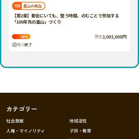
福岡
佐賀
長崎
熊本
大分
埼玉
里山の再生
FOR
宮崎
鹿児島
沖縄
千葉
【第2章】都会にいても、整う時間。のむことで参加する
「100年先の里山」づくり
東京
神奈川
現在
2,003,000円
200
%
中部
残り
終了
新潟
富山
石川
福井
山梨
長野
カテゴリー
岐阜
静岡
社会貢献
地域活性
愛知
人権・マイノリティ
子供・教育