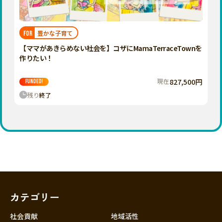
近畿
三重
滋賀
豊かな子育て
FOR
京都
【ママがあきらめない社会を】コザにMamaTerraceTownを
大阪
作りたい！
兵庫
現在
827,500円
FUNDED!
奈良
残り
終了
和歌山
中国
鳥取
島根
岡山
広島
山口
カテゴリー
四国
徳島
社会貢献
地域活性