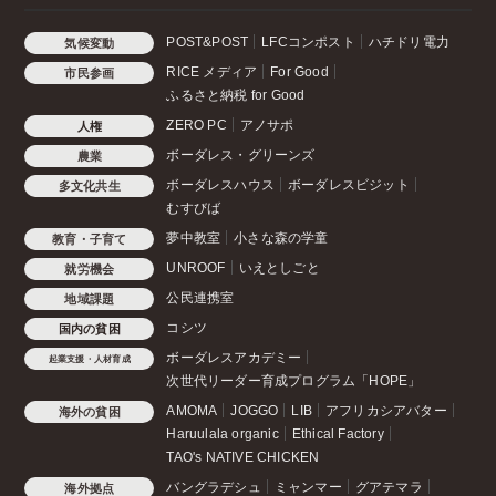
POST&POST
LFCコンポスト
ハチドリ電力
気候変動
RICE メディア
For Good
市民参画
ふるさと納税 for Good
ZERO PC
アノサポ
人権
ボーダレス・グリーンズ
農業
ボーダレスハウス
ボーダレスビジット
多文化共生
むすびば
夢中教室
小さな森の学童
教育・子育て
UNROOF
いえとしごと
就労機会
公民連携室
地域課題
コシツ
国内の貧困
ボーダレスアカデミー
起業支援・人材育成
次世代リーダー育成プログラム「HOPE」
AMOMA
JOGGO
LIB
アフリカシアバター
海外の貧困
Haruulala organic
Ethical Factory
TAO's NATIVE CHICKEN
バングラデシュ
ミャンマー
グアテマラ
海外拠点