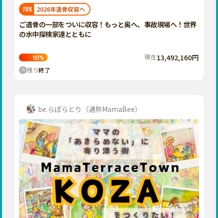
福岡
佐賀
長崎
熊本
大分
埼玉
2026年遺骨収容へ
FOR
宮崎
鹿児島
沖縄
千葉
ご遺骨の一部をついに収容！もっと奥へ、事故現場へ！世界
の水中探検家達とともに
東京
神奈川
現在
13,492,160円
107
%
中部
残り
終了
新潟
富山
石川
be.らぼらとり（通称MamaBee）
福井
山梨
長野
岐阜
静岡
愛知