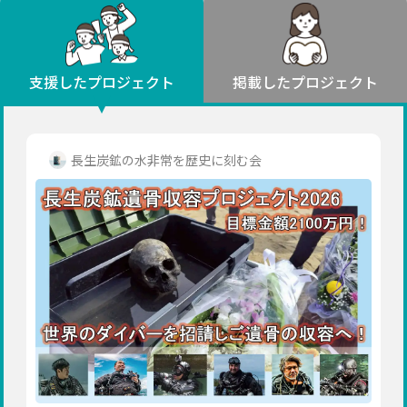
環境・エシカル
山形
福島
人権・マイノリティ
関東
災害
社会貢献
茨城
栃木
群馬
埼玉
千葉
支援したプロジェクト
掲載したプロジェクト
北海道・東北
東京
神奈川
地域からさがす
北海道
中部
青森
新潟
富山
石川
福井
山梨
長生炭鉱の水非常を歴史に刻む会
岩手
長野
岐阜
静岡
愛知
宮城
近畿
秋田
三重
滋賀
京都
大阪
兵庫
山形
奈良
和歌山
中国
福島
鳥取
島根
岡山
広島
山口
関東
茨城
四国
栃木
徳島
香川
愛媛
高知
九州・沖縄
群馬