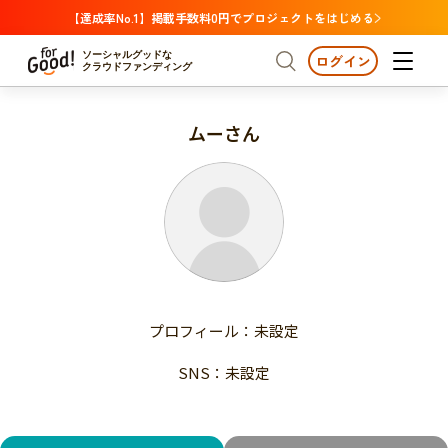
【達成率No.1】掲載手数料0円でプロジェクトをはじめる
ソーシャルグッドな
ログイン
クラウドファンディング
ムーさん
プロジェクトからさがす
注目
新着
支援金額が多い
プロジェクトからさがす
注目
新着
支援人数が多い
終了日が近い
支援金額が多い
カテゴリーからさがす
支援人数が多い
国際協力
医療・福祉
子ども・教育
終了日が近い
動物
地域活性
フード・農業
文化
カテゴリーからさがす
国際協力
プロフィール：未設定
環境・エシカル
人権・マイノリティ
医療・福祉
災害
社会貢献
SNS：未設定
子ども・教育
動物
地域からさがす
地域活性
北海道・東北
フード・農業
文化
北海道
青森
岩手
宮城
秋田